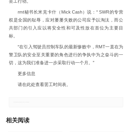
罢工行动。
rmt秘书长米克卡什（Mick Cash）说：“ SWR的专营
权是全国的耻辱，应对屡屡失败的公司应予以淘汰，而公
共部门的引入应以将安全性和可及性放在首位为主要目
标。
“在引入驾驶员控制车队的最新惨败中，RMT一直在为
警卫队的安全至关重要的角色进行的争执中为之奋斗的一
切，这为我们准备进一步采取行动一个月。”
更多信息
请在此处查看罢工时间表。
郑重声明：本文版权归原作者所有，转载文章仅为传播更多信息之目的，如有侵权行为，请第一时间联系我们修改或删除。
相关阅读