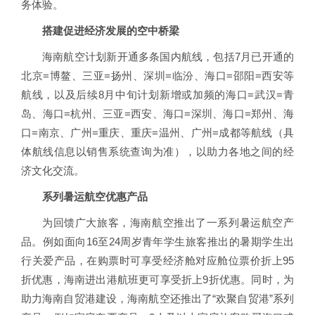
务体验。
搭建促进经济发展的空中桥梁
海南航空计划新开通多条国内航线，包括7月已开通的
北京=博鳌、三亚=扬州、深圳=临汾、海口=邵阳=西安等
航线，以及后续8月中旬计划新增或加频的海口=武汉=青
岛、海口=杭州、三亚=西安、海口=深圳、海口=郑州、海
口=南京、广州=重庆、重庆=温州、广州=成都等航线（具
体航线信息以销售系统查询为准），以助力各地之间的经
济文化交流。
系列暑运航空优惠产品
为回馈广大旅客，海南航空推出了一系列暑运航空产
品。例如面向16至24周岁青年学生旅客推出的暑期学生出
行关爱产品，在购票时可享受经济舱对应舱位票价折上95
折优惠，海南进出港航班更可享受折上9折优惠。同时，为
助力海南自贸港建设，海南航空还推出了“欢聚自贸港”系列