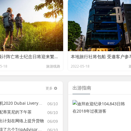
AAA预计阵亡将士纪念日将迎来繁忙的旅行周末
5-18
旅游线路
2022-05-18
出游指南
更多
 Dubai Livery的安装
06/10
配蒂芙尼的下午茶
06/10
出计划在网络上提升货物
06/09
dvisor旅行者选择航空公司奖2019年
06/10