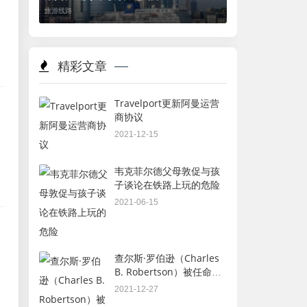
旅游线路
精彩文章
Travelport更新阿曼运营
商协议
2021-12-15
韦克菲尔德父母敦促与孩
子谈论在铁路上玩的危险
2021-06-15
查尔斯·罗伯逊（Charles
B. Robertson）被任命为
美国邮轮公司首席执行官
2021-12-27