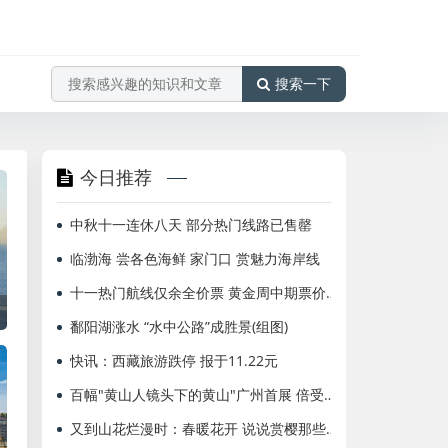
搜索一下
今日推荐
中秋十一连休八天 部分热门线路已售罄
临渤海 尝各色海鲜 家门口 赏魅力海岸线
十一热门航线仅余全价票 黄金周中期票价最实惠
鄱阳湖涨水 “水中公路”成胜景(组图)
快讯：西藏旅游跌停 报于11.22元
百幅"黄山人镜头下的黄山"广州首展 倍受青睐
又到山花烂漫时：春暖花开 说说赏樱那些事