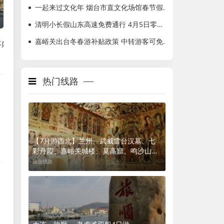
一起来过文化年 烟台市直文化场馆春节假期全部开放
清明小长假山东高速免费通行 4月5日零时起实行
嘉峪关出台冬春游补贴政策 中转游客可免费住宿
什么是旅游授权电子系统(ESTA)费用
泰国落地签免费2018年12月1
热门线路
【7月游西北】兰州、武威雷台汉墓、七
彩丹霞、嘉峪关城楼、莫高窟、鸣沙山月
牙泉、翡翠湖、茶卡盐湖、金银滩草原、
旅游线路
塔尔寺、九天揽月双飞8日游