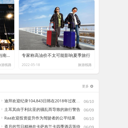
本地旅行社将包船 受邀客户参与南极洲探险船之旅
专家称高油价不太可能影响夏季旅行
旅游线路
2022-05-18
旅游线路
更多
迪拜欢迎纪录104,843日韩在2018年过夜游客
06/10
土耳其由于利比亚的骚乱而导致的旅行警告
06/09
Raa欢迎投资提升作为驾驶者的公平结果
06/10
斋月的节日精神在卡萨布兰卡四季酒店等待
06/09