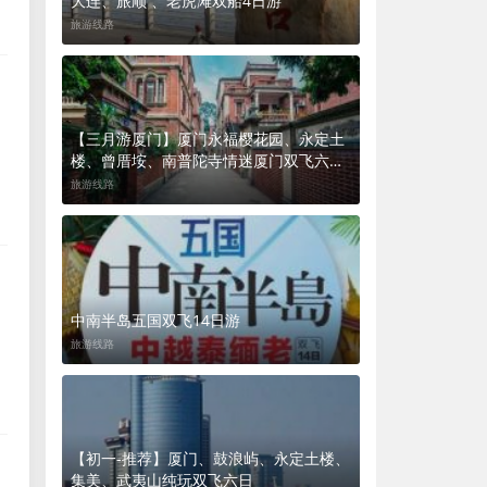
大连、旅顺 、老虎滩双船4日游
旅游线路
【三月游厦门】厦门永福樱花园、永定土
楼、曾厝垵、南普陀寺情迷厦门双飞六日
游
旅游线路
中南半岛五国双飞14日游
旅游线路
【初一-推荐】厦门、鼓浪屿、永定土楼、
集美、武夷山纯玩双飞六日