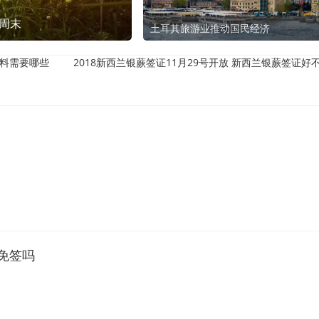
行周末
土耳其旅游业推动国民经济
哪些
2018新西兰银蕨签证11月29号开放 新西兰银蕨签证好不好
免签吗
险船之旅