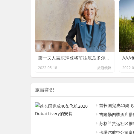
第一夫人吉尔拜登将前往厄瓜多尔与巴拿马和哥斯达黎加
2022-05-18
旅游线路
2022-0
旅游常识
酋长国完成40架飞机2020
吉隆勒四季酒店搭
苏格兰货运社区推
卡塔尔航空公司赢得了六个TripA