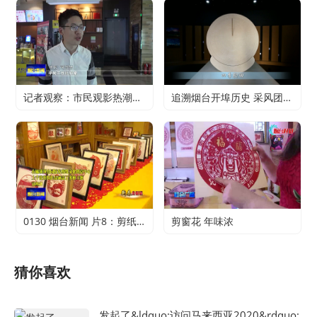
记者观察：市民观影热潮升温 电影行业加快复苏
追溯烟台开埠历史 采风团走进烟台山开埠陈列馆
0130 烟台新闻 片8：剪纸传承 不止于传统
剪窗花 年味浓
猜你喜欢
发起了&ldquo;访问马来西亚2020&rdquo;