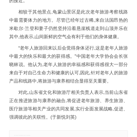
的接近。
相较于其他景点,龟蒙山景区是此次老年旅游考察线路
中最需要体力的地方。尽管已经年过古稀,来自法国昂热的
米歇尔·兰登和妻子仍然坚持沿着悬崖栈道走到山顶并乐在
其中,他表示,山间新鲜的空气会有利于他们的身体健康。
“老年人旅游回来以后会觉得身体还行,这是老年人旅游
中最大的快乐和最大的获得感。”中国老年大学协会会长张
晓林说。他认为,老年人旅游的幸福感和获得感很大一部分
来自于对自己生命力和健康的认可,因此,针对老年人的旅游
产品和线路中,将旅游与康养相结合显得至关重要。
对此,山东省文化和旅游厅相关负责人表示,当前山东省
正在推进旅游与康养的融合,将促进老年旅游、养生旅游、
医疗旅游等相关产业的共同发展,实行全面发展战略,促进、
强调彼此的关联性。(于新悦刘英)
郑重声明：本文版权归原作者所有，转载文章仅为传播更多信息之目的，如有侵权行为，请第一时间联系我们修改或删除。