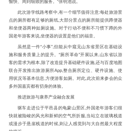
愉快、周到细致的服务。”张明池说。
此次游学线路考察中,有一个细节值得注意:每处旅游景
点的厕所都有足够的厕纸,大部分景点的厕所能提供蹲便器
和坐便器两种如厕设施。对于行动不便和不习惯下蹲的外
国老年游客来说,坐便器的设置是他们的福音。
虽然是一件“小事”,但能从中窥见山东省景区在基础设
施和服务质量上的提升。“厕所革命”开展以来,山东省以游
客的需求为根本,除了改造提升基础硬件设施,还与百度地图
联合开发推出旅游厕所App,整合厕所定位、硬件设施、使
用状况等基本信息,方便游客如厕。对此,此次前来参会的众
多外国嘉宾都有切身的体验。
推进旅游与康养产业融合发展
驱车走进位于平邑县的龟蒙山景区,外国老年游客们很
快就被险峻的风光和新鲜的空气所折服,当站立在玻璃栈道
或漫步于悬崖栈道的时候,则让人感觉到与大自然最大程度