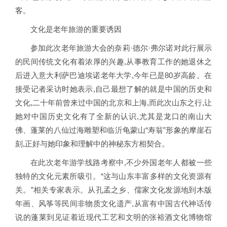
客。
文化是老年旅游的重要诱因
参加此次老年旅游大会的奈莉·德尔·弗尔诺对此行展示
的民间传统文化有着浓厚的兴趣,从事教育工作的她退休之
后进入意大利萨巴迪埃诺老年大学,今年已是80岁高龄。在
接受记者采访时她表示,自己最想了解的就是中国的历史和
文化,二十年前曾来过中国的北京和上海,而此次山东之行,让
她对中国历史文化有了全新的认识,尤其是龙口的南山大
佛、蓬莱的八仙过海雕塑和临沂龟蒙山“寿翁”形象的摩崖石
刻,正好与她印象和理解中的神秘东方相契合。
在此次老年游学线路考察中,不少外国老年人都被一些
独特的文化元素所吸引。“这与山东丰富多样的文化资源有
关。”相关专家表示。从孔孟之乡、儒家文化发源地到木版
年画、风筝等民间非物质文化遗产,从富有中国古代神话传
说的蓬莱到见证着近现代工艺和文明的张裕酒文化博物馆