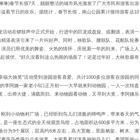
 贾琳琳)春节长假7天，靓丽整洁的城市风光激发了广大市民和游客出游
溢着节日的欢乐。据统计，春节长假，南山公园累计接待游客达10
龙活动在锣鼓声中正式开始，行进中的巨龙或盘旋、或翻滚，表演一
的精湛表演引来了一片叫好声。同时，秧歌队、腰鼓队、花船队轮番
。演员们用优美的舞姿、火热的情怀，庆祝新一年的到来。广场上人
起彼伏。“好久没看到这么热闹的场面了！还是过年好，大秧歌最有
幸福大抽奖”活动受到游园游客喜爱。共计1000多位游客在游园的同
的李阿姨一家老小5口正月初一一大早就来到动物园，一人一次转盘
等奖，出师大捷，满载而归。来动物园看动物，又寻到大奖，李阿姨乐
。刚到小动物村广场，已经听到鸟儿们清脆的啼鸣声，带来春天的气
，是一座生态式的全天候观赏鸟馆，占地面积达600多平方米，分为
场分为9个展区，层高约6米左右，高大宽敞，里面栖架、树木、灌
鸳鸯等鸟类吸引众多游客，大家看着活泼美丽的鸟儿们，希望新的一