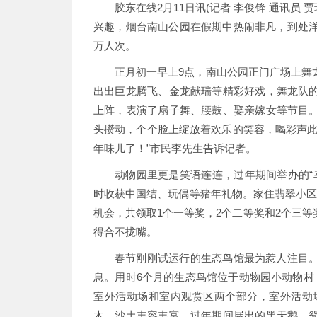
胶东在线2月11日讯(记者 李俊锋 通讯员
兴趣，烟台南山公园在假期中热闹非凡，到处洋
万人次。
正月初一早上9点，南山公园正门广场上舞
出出巨龙腾飞、金龙献瑞等精彩好戏，舞龙队
上阵，表演了扇子舞、腰鼓、娶亲嫁女等节目
头攒动，个个脸上绽放着欢乐的笑容，喝彩声此
年味儿了！”市民李先生告诉记者。
动物园里更是笑语连连，过年期间举办的“
时收获中国结、玩偶等猪年礼物。家住翡翠小区
机会，共领取1个一等奖，2个二等奖和2个三
得合不拢嘴。
春节刚刚试运行的生态鸟馆最为惹人注目
息。用时6个月的生态鸟馆位于动物园小动物村
室外活动场和室内观赏区两个部分，室外活动
木、沙土丰容丰富。过年期间展出的黑天鹅、