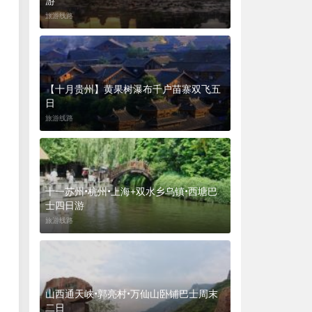
游
旅游线路
【十月贵州】黄果树瀑布千户苗寨双飞五
日
旅游线路
十一苏州•杭州•上海+双水乡乌镇•西塘巴
士四日游
旅游线路
山西通天峡•郭亮村•万仙山卧铺巴士周末
二日