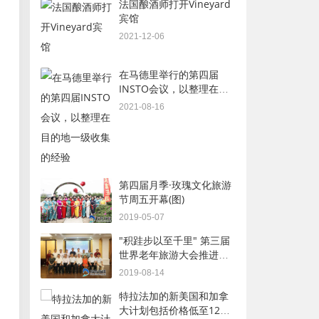
法国酿酒师打开Vineyard
宾馆
2021-12-06
在马德里举行的第四届
INSTO会议，以整理在目
的地一级收集的经验
2021-08-16
第四届月季·玫瑰文化旅游
节周五开幕(图)
2019-05-07
"积跬步以至千里" 第三届
世界老年旅游大会推进会
召开
2019-08-14
特拉法加的新美国和加拿
大计划包括价格低至12％