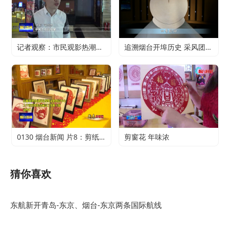
记者观察：市民观影热潮升温 电影行业加快复苏
追溯烟台开埠历史 采风团走进烟台山开埠陈列馆
0130 烟台新闻 片8：剪纸传承 不止于传统
剪窗花 年味浓
猜你喜欢
东航新开青岛-东京、烟台-东京两条国际航线