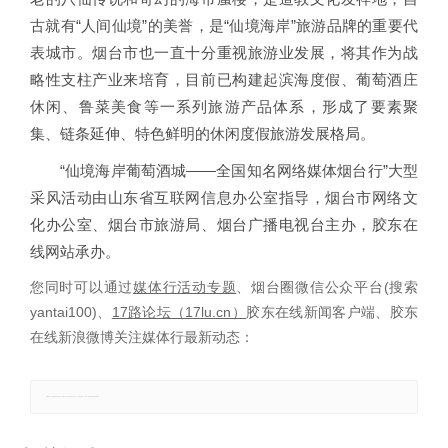
古就有“人间仙境”的美誉，是“仙境海岸”旅游品牌的重要代
表城市。烟台市也一直十分重视旅游业发展，将其作为战
略性支柱产业来培育，目前已构建起滨海度假、葡萄酒庄
休闲、鲁菜美食等一系列旅游产品体系，形成了要素聚
集、链条延伸、特色鲜明的休闲度假旅游发展格局。
“仙境海岸葡萄酒城——全国知名网络媒体烟台行”大型
采风活动由山东省互联网信息办公室指导，烟台市网络文
化办公室、烟台市旅游局、烟台广播电视台主办，胶东在
线网站承办。
您同时可以通过
媒体行活动专题
、烟台圈微信公众平台(搜索
yantai100)、
17路论坛（17lu.cn）
胶东在线新闻客户端、胶东
在线新浪微博关注媒体行最新动态：
郑重声明：本文版权归原作者所有，转载文章仅为传播更多信息之目的，如有侵权行为，请第一时间联系我们修改或删除。