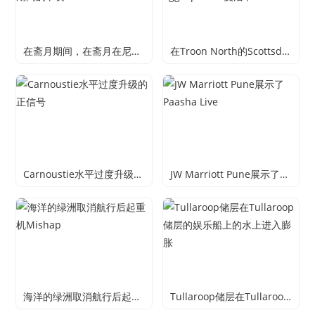
在斋月期间，在斋月在尼罗广场的四季酒店的眼睛在斋月期间的节奏
在Troon North的Scottsdale四季度假酒店庆祝Eggceptional复活节
Carnoustie水平过度升级的正信号
JW Marriott Pune展示了Paasha Live
海洋的绿洲取消航行后起重机Mishap
Tullaroop储层在Tullaroop储层的娱乐船上的水上进入膨胀