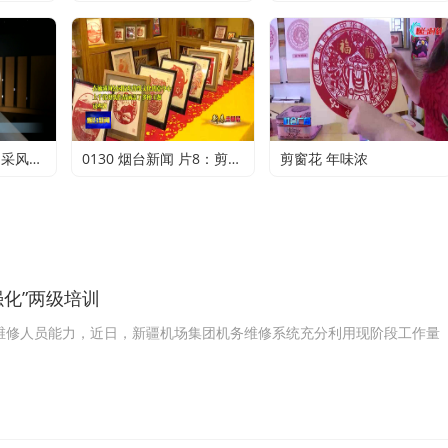
追溯烟台开埠历史 采风团走进烟台山开埠陈列馆
0130 烟台新闻 片8：剪纸传承 不止于传统
剪窗花 年味浓
化”两级培训
统维修人员能力，近日，新疆机场集团机务维修系统充分利用现阶段工作量