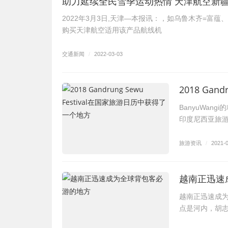
助力延续全民雪季运动热情 天津航空新
2022年3月3日,天津—本报讯：，如乌鲁木齐=富
购买天津航空适用该产品航线机
交通新闻
/
2022-03-03
2018 Ga
BanyuWan
印度尼西亚旅
旅游资讯
/
2021-
越南正迅速
越南正迅速成
点是河内，胡志