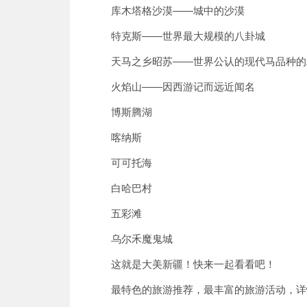
库木塔格沙漠——城中的沙漠
特克斯——世界最大规模的八卦城
天马之乡昭苏——世界公认的现代马品种的
火焰山——因西游记而远近闻名
博斯腾湖
喀纳斯
可可托海
白哈巴村
五彩滩
乌尔禾魔鬼城
这就是大美新疆！快来一起看看吧！
最特色的旅游推荐，最丰富的旅游活动，详情请关