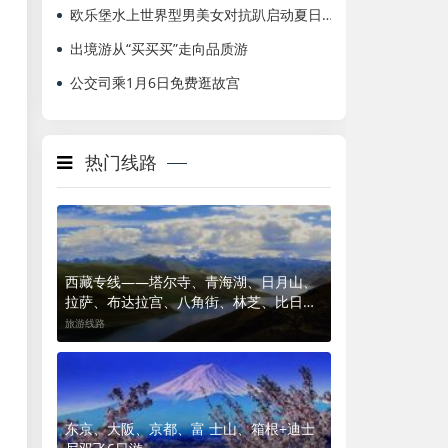
欧乐堡水上世界型男美女对抗趴启动夏日狂欢模式
出境游从“买买买”走向品质游
公交司乘1月6日免费逛故宫
热门线路
西藏专线——塔尔寺、青海湖、日月山、
拉萨、布达拉宫、八角街、林芝、比日神
山、卡定沟、纳木错、日喀则、羊卓雍
旅游线路
错、扎什伦布寺十四日游
东京、大阪、京都、富 士山、箱根+迪士