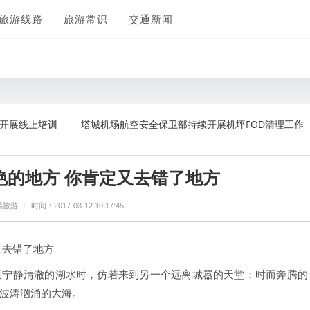
旅游线路
旅游常识
交通新闻
上培训
塔城机场航空安全保卫部持续开展机坪FOD清理工作
海
艳的地方 你肯定又去错了地方
易旅游
/
时间：2017-03-12 10:17:45
又去错了地方
湖宁静清澈的湖水时，仿若来到另一个远离城嚣的天堂；时而奔腾的
波涛汹涌的大海。