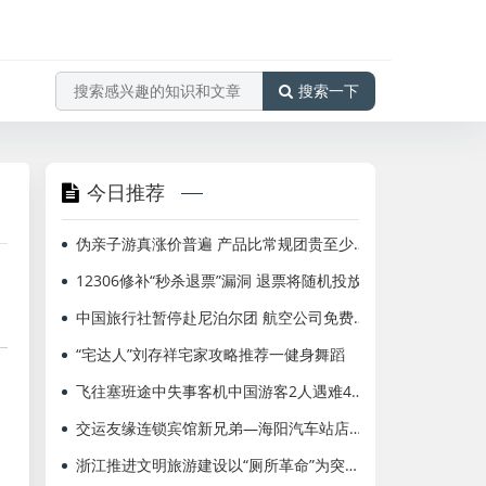
搜索一下
今日推荐
航北京=布鲁塞尔、多伦多国际航班增频至每周2班
海南航空荣获“20
伪亲子游真涨价普遍 产品比常规团贵至少15%
12306修补“秒杀退票”漏洞 退票将随机投放
中国旅行社暂停赴尼泊尔团 航空公司免费改退票
“宅达人”刘存祥宅家攻略推荐一健身舞蹈
飞往塞班途中失事客机中国游客2人遇难4人受伤
交运友缘连锁宾馆新兄弟—海阳汽车站店开业
浙江推进文明旅游建设以“厕所革命”为突破口