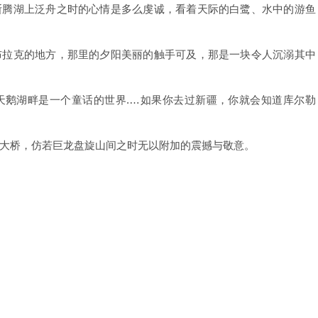
斯腾湖上泛舟之时的心情是多么虔诚，看着天际的白鹭、水中的游鱼
布拉克的地方，那里的夕阳美丽的触手可及，那是一块令人沉溺其中
天鹅湖畔是一个童话的世界.…如果你去过新疆，你就会知道库尔勒
大桥，仿若巨龙盘旋山间之时无以附加的震撼与敬意。