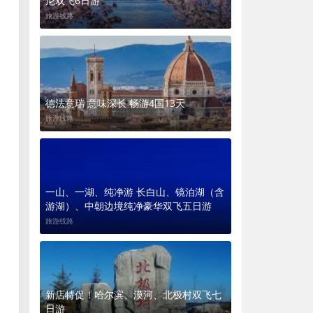
尼双飞6日游
旅游线路
德法意瑞 意味深长 畅游4国13天
旅游线路
一山、一湖、纯净游 长白山、镜泊湖（含
游湖）、中朝边境纯净豪华双飞五日游
旅游线路
新店特促！哈尔滨、漠河、北极村双飞七
日游