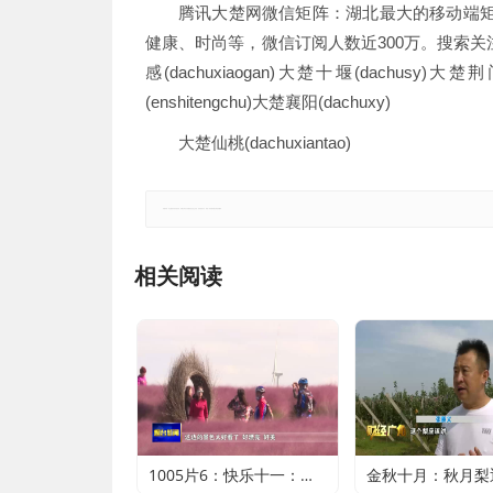
腾讯大楚网微信矩阵：湖北最大的移动端矩
健康、时尚等，微信订阅人数近300万。搜索关注：大楚网
感(dachuxiaogan)大楚十堰(dachusy)大楚荆
(enshitengchu)大楚襄阳(dachuxy)
大楚仙桃(dachuxiantao)
郑重声明：本文版权归原作者所有，转载文章仅为传播更多信息之目的，如有侵权行为，请第一时间联系我们修改或删除。
相关阅读
1005片6：快乐十一：近郊游火爆 家门口轻松过假期