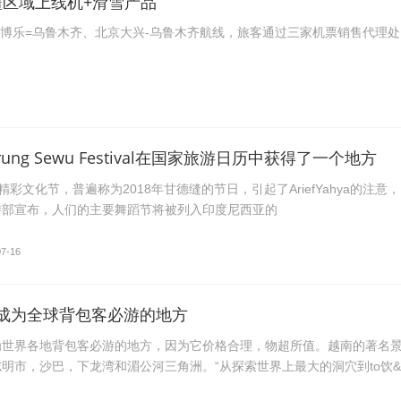
疆区域上线机+滑雪产品
蕴、博乐=乌鲁木齐、北京大兴-乌鲁木齐航线，旅客通过三家机票销售代理处
ndrung Sewu Festival在国家旅游日历中获得了一个地方
gi的精彩文化节，普遍称为2018年甘德缝的节日，引起了AriefYahya的注意，
游部宣布，人们的主要舞蹈节将被列入印度尼西亚的
07-16
成为全球背包客必游的地方
为世界各地背包客必游的地方，因为它价格合理，物超所值。越南的著名
明市，沙巴，下龙湾和湄公河三角洲。“从探索世界上最大的洞穴到to饮&