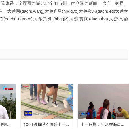
阵体系，全面覆盖湖北17个地市州，内容涵盖新闻、房产、家居、
(dachuwang)大楚宜昌(hbqqyc)大楚鄂东(dachued)大楚孝
门(dachujingmen)大楚荆州(hbqqjz)大楚黄冈(dachuhg)大楚恩施
金秋十月：秋月梨迎来丰收 农户赚得满心欢喜
1003 新闻片4 快乐十一：寻特色旅游 享精彩假期
十一假期：生活在海边的正确打开方式