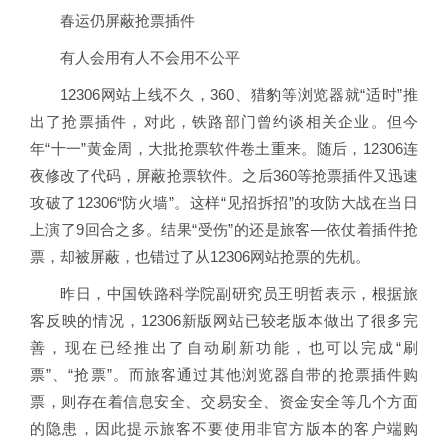
春运仍屏蔽抢票插件
有人会用有人不会用不公平
12306网站上线不久，360、猎豹等浏览器就“适时”推
出了抢票插件，对此，铁路部门曾约谈相关企业。但今
年“十一”黄金周，大批抢票软件卷土重来。随后，12306连
夜修改了代码，屏蔽抢票软件。之后360等抢票插件又迅速
攻破了12306“防火墙”。这样“见招拆招”的攻防大战在当日
上演了9回合之多。结果“受伤”的还是旅客—依仗着插件抢
票，却被屏蔽，也错过了从12306网站抢票的先机。
昨日，中国铁路科学院副研究员王明哲表示，根据旅
客反映的情况，12306新版网站已较老版本做出了很多完
善，现在已经推出了自动刷新功能，也可以完成“刷
票”、“抢票”。而旅客通过其他浏览器自带的抢票插件购
票，则存在着信息安全、交易安全、资金安全等几个方面
的隐患，因此提示旅客不要使用非官方版本的客户端购