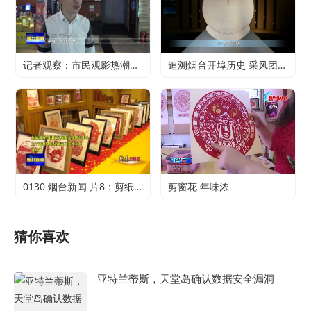
记者观察：市民观影热潮升温 电影行业加快复苏
追溯烟台开埠历史 采风团走进烟台山开埠陈列馆
0130 烟台新闻 片8：剪纸传承 不止于传统
剪窗花 年味浓
猜你喜欢
亚特兰蒂斯，天堂岛确认数据安全漏洞