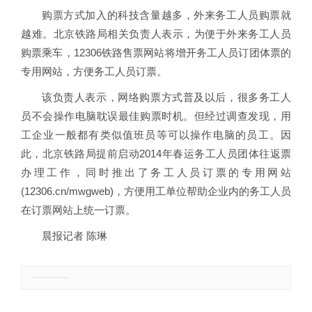
购票方式加入的科技含量越多，外来务工人员购票就
越难。北京铁路局相关负责人表示，为便于外来务工人员
购票乘车，12306铁路售票网站将增开务工人员订团体票的
专用网站，方便务工人员订票。
该负责人表示，网络购票方式普及以后，很多务工人
员不会操作电脑耽误最佳购票时机。但经过调查发现，用
工企业一般都有类似值班员等可以操作电脑的员工。因
此，北京铁路局提前启动2014年春运务工人员团体往返票
办理工作，同时推出了务工人员订票的专用网站
(12306.cn/mwgweb)，方便用工单位帮助企业内的务工人员
在订票网站上统一订票。
晨报记者 陈琳
郑重声明：本文版权归原作者所有，转载文章仅为传播更多信息之目的，如有侵权行为，请第一时间联系我们修改或删除。