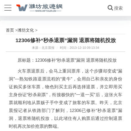
首页
潍坊文化
>
>
12306修补“秒杀退票”漏洞 退票将随机投放
来源：北京晨报
/
时间：2013-12-10 09:13:34
原标题：12306修补“秒杀退票”漏洞 退票将随机投放
火车票退票后，会马上重回票库，这个步骤却变成“漏
洞”—熟知铁路退票流程的“黄牛”，会用自己和亲友的身份
证购买多张车票，物色到买主后再选择退票，并立即用买
主身份证“秒杀刷票”，衔接极快的“一退一买”后，这张火车
票就顺利地从票贩子手中变成了旅客的车票。昨天，北京
晨报记者从铁路部门了解到，12306已修补“秒杀退票”漏
洞，退票将随机投放，以此堵住有人购票后通过控制退票
时机再次加价抢票的弊端。