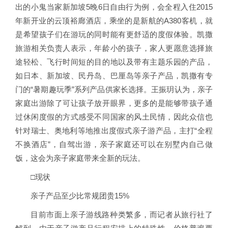
出的小鬼当家新加坡5晚6日自由行为例，会全程入住2015
年新开业的云顶裕廊酒店，乘坐的是新航的A380客机，就
是希望孩子们在游玩的同时能有更舒适的度假体验。凯撒
旅游相关负责人表示，年龄小的孩子，家人更愿意选择旅
途轻松、飞行时间短的目的地以及带有主题乐园的产品，
如日本、新加坡、民丹岛、巴厘岛等亲子产品，凯撒有专
门的“暑期趣玩季”系列产品供家长选择。王振玥认为，亲子
家庭出游除了可让孩子放开眼界，更多的是能够带孩子通
过休闲度假的方式感受不同国家的风土民情，因此众信也
针对瑞士、奥地利等地推出度假式亲子游产品，主打“全程
不换酒店”，自驾出游，亲子家庭还可以在别墅内自己做
饭，这会为亲子家庭带来全新的玩法。
□现状
亲子产品至少比常规团贵15%
目前市面上亲子游线路种类繁多，而记者从旅行社了