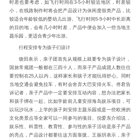
时差也要考虑，如飞行时间在3-5小时较近地区，时差较
小，在线路制作时将会把产品设计为休闲度假类产品，比
较适合年龄较低的婴幼儿出游。飞行时间5-9小时中长距离
的目的地，会有几小时时差，产品中便会加入一些当地主
题乐园，更适合青少年出游。
行程安排专为孩子们设计
饶田表示，亲子团首先从规模上就要专为孩子设计，
国旅常规团一般都在三四十人，而亲子产品成团人数往往
要控制在25人以内，这样家长和孩子才能玩得舒心。同时
当地交通会避免拉车，有时会舍弃大巴安排火车。佟君告
诉记者，亲子产品中一定要安排互动内容，想办法把家长
和孩子绑在一起。比如学龄前儿童安排海岛娱乐项目，可
以玩沙玩水，上学的孩子则安排主题乐园或是一些欧洲的
文化类景点等全家可以一同参与的项目。倪爱东介绍说，
娱乐性、科普性、教育性、参与性的亲子活动是亲子产品
的亮点，产品设计都要往这方面靠拢。王振玥表示，亲子