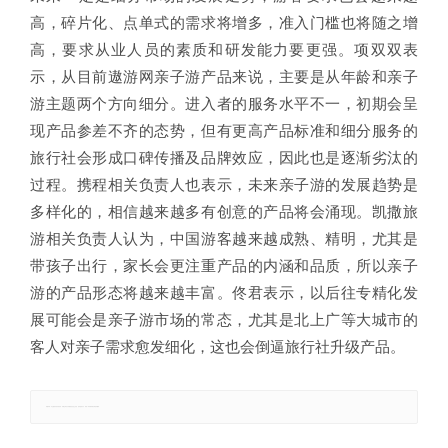
高，碎片化、点单式的需求将增多，准入门槛也将随之增
高，要求从业人员的素质和研发能力要更强。项双双表
示，从目前遨游网亲子游产品来说，主要是从年龄和亲子
游主题两个方向细分。进入者的服务水平不一，初期会呈
现产品参差不齐的态势，但有更高产品标准和细分服务的
旅行社会形成口碑传播及品牌效应，因此也是逐渐劣汰的
过程。携程相关负责人也表示，未来亲子游的发展趋势是
多样化的，相信越来越多有创意的产品将会涌现。凯撒旅
游相关负责人认为，中国游客越来越成熟、精明，尤其是
带孩子出行，家长会更注重产品的内涵和品质，所以亲子
游的产品形态将越来越丰富。佟君表示，以后往专精化发
展可能会是亲子游市场的常态，尤其是北上广等大城市的
客人对亲子需求愈发细化，这也会倒逼旅行社升级产品。
郑重声明：本文版权归原作者所有，转载文章仅为传播更多信息之目的，如有侵权行为，请第一时间联系我们修改或删除。