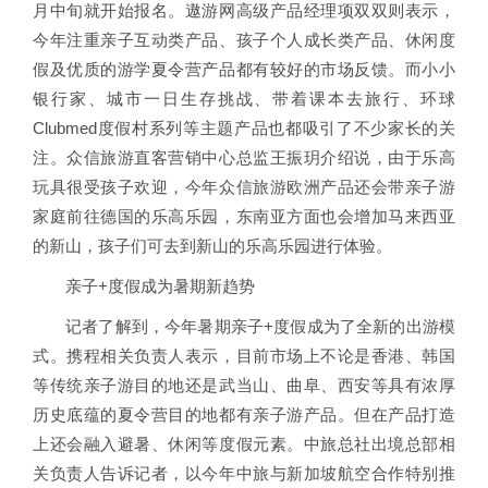
月中旬就开始报名。遨游网高级产品经理项双双则表示，
今年注重亲子互动类产品、孩子个人成长类产品、休闲度
假及优质的游学夏令营产品都有较好的市场反馈。而小小
银行家、城市一日生存挑战、带着课本去旅行、环球
Clubmed度假村系列等主题产品也都吸引了不少家长的关
注。众信旅游直客营销中心总监王振玥介绍说，由于乐高
玩具很受孩子欢迎，今年众信旅游欧洲产品还会带亲子游
家庭前往德国的乐高乐园，东南亚方面也会增加马来西亚
的新山，孩子们可去到新山的乐高乐园进行体验。
亲子+度假成为暑期新趋势
记者了解到，今年暑期亲子+度假成为了全新的出游模
式。携程相关负责人表示，目前市场上不论是香港、韩国
等传统亲子游目的地还是武当山、曲阜、西安等具有浓厚
历史底蕴的夏令营目的地都有亲子游产品。但在产品打造
上还会融入避暑、休闲等度假元素。中旅总社出境总部相
关负责人告诉记者，以今年中旅与新加坡航空合作特别推