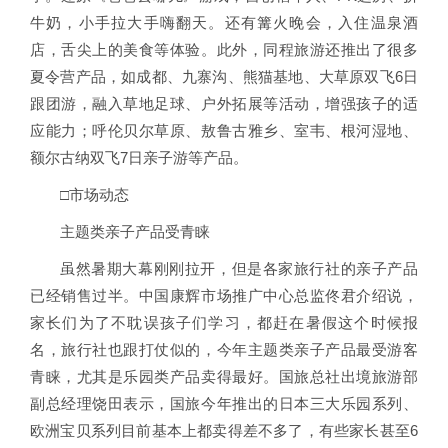
牛奶，小手拉大手嗨翻天。还有篝火晚会，入住温泉酒
店，舌尖上的美食等体验。此外，同程旅游还推出了很多
夏令营产品，如成都、九寨沟、熊猫基地、大草原双飞6日
跟团游，融入草地足球、户外拓展等活动，增强孩子的适
应能力；呼伦贝尔草原、敖鲁古雅乡、室韦、根河湿地、
额尔古纳双飞7日亲子游等产品。
□市场动态
主题类亲子产品受青睐
虽然暑期大幕刚刚拉开，但是各家旅行社的亲子产品
已经销售过半。中国康辉市场推广中心总监佟君介绍说，
家长们为了不耽误孩子们学习，都赶在暑假这个时候报
名，旅行社也跟打仗似的，今年主题类亲子产品最受游客
青睐，尤其是乐园类产品卖得最好。国旅总社出境旅游部
副总经理饶田表示，国旅今年推出的日本三大乐园系列、
欧洲宝贝系列目前基本上都卖得差不多了，有些家长甚至6