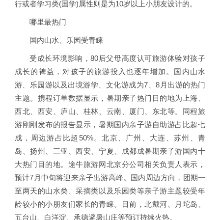
行或者学习类(国学)属性则是为10岁以上小朋友设计的。
哪里最热门
国内山水、乐园受青睐
受成长环境影响，80后父母高度认可旅游体验对孩子
成长的裨益，对孩子的旅游投入也逐年增加。国内山水
游、乐园游以及出境游学、文化游成为7、8月出游的热门
主题。携程订单数据显示，暑期亲子热门目的地为上海、
西北、西安、庐山、桂林、云南、厦门、东北等。同程旅
游刚刚发布的报告显示，暑期国内亲子游自助游占比超七
成，周边游占比超50%。北京、广州、大连、苏州、青
岛、扬州、三亚、西安、宁夏、成都成暑期亲子游国内十
大热门目的地。途牛旅游网北京分公司相关负责人表示，
预计7月中旬将迎来亲子出游高峰。国内周边方向，团期一
至两天的山水类、采摘类以及乐园类等亲子游主题较受年
龄较小的小朋友们家长的青睐。目前，北戴河、月坨岛、
五台山、白洋淀、承德避暑山庄等预订持续火热。