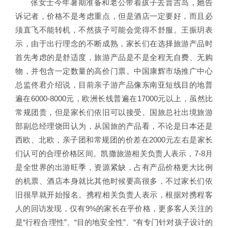
张女士今年暑期准备和老公带着孩子去普吉岛，她告
诉记者，价格不是考虑重点，但是酒店一定要好，而且必
须直飞不能转机，不然孩子可能会觉得不舒服。王振玥表
示，由于出行理念的不断成熟，家长们在选择旅游产品时
首先考虑的是舒适度，旅游产品是不是全程无自费、无购
物，并包含一定数量的高价门票。中国康辉市场推广中心
总监佟君介绍说，目前亲子游产品像东南亚短线目的地普
遍在6000-8000元，欧洲长线普遍在17000元以上，虽然比
常规团贵，但是家长们依旧可以接受。国旅总社出境旅游
部副总经理饶田认为，从国旅的产品看，不论是日本还是
西欧、北欧，亲子团和常规团的价差在2000元左右是家长
们认可的合理价格区间。凯撒旅游相关负责人表示，7-8月
是全世界的出游旺季，资源紧缺，占有产品价格更大比例
的机票、酒店本身就比其他时候要高很多，不过家长们依
旧很早就开始报名。携程相关负责人表示，根据对携程客
人的回访发现，仅有9%的家长在乎价格，更多客人关注的
是“行程合理性”、“目的地安全性”、“有专门针对孩子设计的