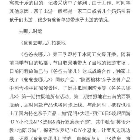
寓教于乐的目的。记者采访中了解到，由于工作、时间等
其他原因，亲子出游一般都是一家三口或者几个妈妈带着
孩子们出游，很少有爸爸单独带孩子出游的情况。
去哪儿时髦
《爸爸去哪儿》拍摄地
《爸爸去哪儿》第三季即将于本周五火爆开播。随着
前两季节目的热播，节目取景地带火了当地的旅游市场，
日前同程旅游已与《爸爸去哪儿》达成战略合作，独家上
线了《爸爸去哪儿3》同款产品，“陕西榆林”亲子套餐产品
中包含榆林红碱淖景区、子洲县瓜园则湾乡等《爸爸去哪
儿3》第一期拍摄地所有活动。第二期拍摄地在云南的西双
版纳，届时同款产品也将同步上线。与此同时，携程也推
出了国内特色亲子产品，如“昆明+大理+丽江6日5晚跟团游
·DIY小恐龙&PK选房&骑行双廊亲子游”。其中独创“英语外
教+地陪导游”，探索“侏罗纪”+DIY小恐龙，让宝贝边玩边
学。还原《爸爸去哪儿》游戏，自创稻草人、PK选房、挤