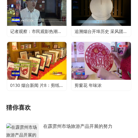
记者观察：市民观影热潮升温 电影行业加快复苏
追溯烟台开埠历史 采风团走进烟台山开埠陈列馆
0130 烟台新闻 片8：剪纸传承 不止于传统
剪窗花 年味浓
猜你喜欢
在霹雳州市场旅游产品开展的努力