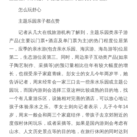
怎么玩舒心
主题乐园亲子都点赞
记者从几大在线旅游机构了解到，主题乐园类亲子游
产品(主要以门票+酒店及单门票为主)的热门程度位居第
一，应季的亲水游(包含亲水乐园、海滨游、海岛游等)位居
第二，生态游位居第三。同时，周边亲子互动类产品(如亲
子陶艺制作、采摘等)的预订量相比往年有较大幅度的增
长，也很受亲子家庭青睐。彭女士的女儿今年两岁半，她
告诉记者，周末经常会一家三口去一些亲水乐园或主题公
园玩，而国内游则会选择三亚这种比较成熟的目的地，找
一个有儿童游乐区，设施相对完善的酒店，可以放心地让
孩子体验亲水之乐。李女士则向记者表示，儿子今年14
岁，周末一般会和两三个家庭结伴，带孩子去京郊附近的
度假村休闲玩乐，或者采摘等。如果是国内游则会考虑有
山水、人文历史景点等的目的地，在旅行休闲的同时达到