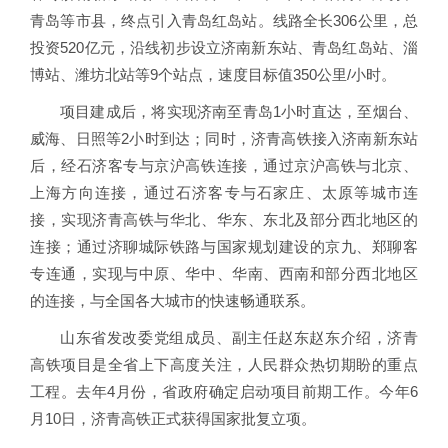
青岛等市县，终点引入青岛红岛站。线路全长306公里，总
投资520亿元，沿线初步设立济南新东站、青岛红岛站、淄
博站、潍坊北站等9个站点，速度目标值350公里/小时。
项目建成后，将实现济南至青岛1小时直达，至烟台、
威海、日照等2小时到达；同时，济青高铁接入济南新东站
后，经石济客专与京沪高铁连接，通过京沪高铁与北京、
上海方向连接，通过石济客专与石家庄、太原等城市连
接，实现济青高铁与华北、华东、东北及部分西北地区的
连接；通过济聊城际铁路与国家规划建设的京九、郑聊客
专连通，实现与中原、华中、华南、西南和部分西北地区
的连接，与全国各大城市的快速畅通联系。
山东省发改委党组成员、副主任赵东赵东介绍，济青
高铁项目是全省上下高度关注，人民群众热切期盼的重点
工程。去年4月份，省政府确定启动项目前期工作。今年6
月10日，济青高铁正式获得国家批复立项。