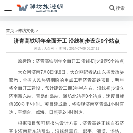
首页
潍坊文化
>
>
济青高铁明年全面开工 沿线初步设定9个站点
来源：大众网
/
时间：2014-07-09 08:27:11
原标题：济青高铁明年全面开工 沿线初步设定9个站点
大众网济南7月8日讯8日，大众网记者从山东省发改委
获悉，全省人民热切期盼的重点工程济青高铁项目，明年
将全面开工建设，预计建设工期3年半左右。沿线初步设立
济南新东站、青岛红岛站、潍坊北站等9个站点，速度目标
值350公里/小时。项目建成后，将实现济南至青岛1小时直
达，至烟台、威海、日照等2小时到达。
根据项目预可研报告设计方案，济青高铁正线自石济
客专济南新东站引出，沿线经章丘、邹平、淄博、潍坊、