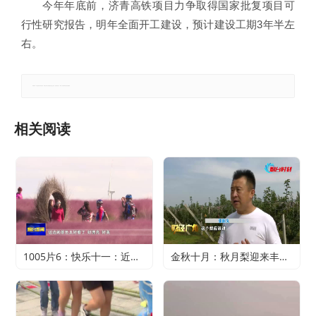
今年年底前，济青高铁项目力争取得国家批复项目可
行性研究报告，明年全面开工建设，预计建设工期3年半左
右。
郑重声明：本文版权归原作者所有，转载文章仅为传播更多信息之目的，如有侵权行为，请第一时间联系我们修改或删除。
相关阅读
1005片6：快乐十一：近郊游火爆 家门口轻松过假期
金秋十月：秋月梨迎来丰收 农户赚得满心欢喜