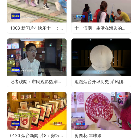
1003 新闻片4 快乐十一：寻特色旅游 享精彩假期
十一假期：生活在海边的正确打开方式
记者观察：市民观影热潮升温 电影行业加快复苏
追溯烟台开埠历史 采风团走进烟台山开埠陈列馆
0130 烟台新闻 片8：剪纸传承 不止于传统
剪窗花 年味浓