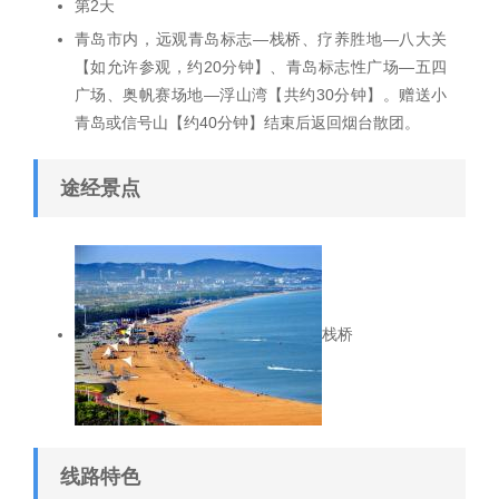
第2天
青岛市内，远观青岛标志—栈桥、疗养胜地—八大关
【如允许参观，约20分钟】、青岛标志性广场—五四
广场、奥帆赛场地—浮山湾【共约30分钟】。赠送小
青岛或信号山【约40分钟】结束后返回烟台散团。
途经景点
栈桥
线路特色