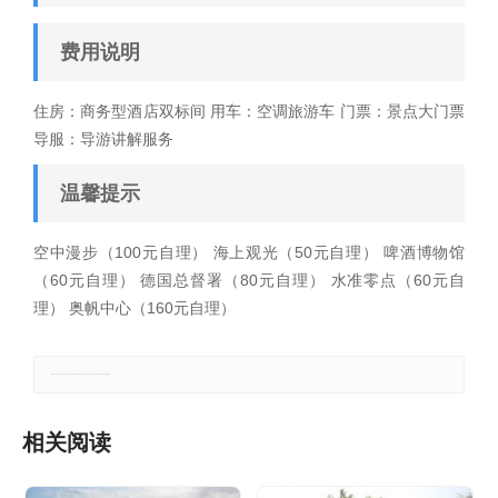
费用说明
住房：商务型酒店双标间 用车：空调旅游车 门票：景点大门票
导服：导游讲解服务
温馨提示
空中漫步（100元自理） 海上观光（50元自理） 啤酒博物馆
（60元自理） 德国总督署（80元自理） 水准零点（60元自
理） 奥帆中心（160元自理）
郑重声明：本文版权归原作者所有，转载文章仅为传播更多信息之目的，如有侵权行为，请第一时间联系我们修改或删除。
相关阅读