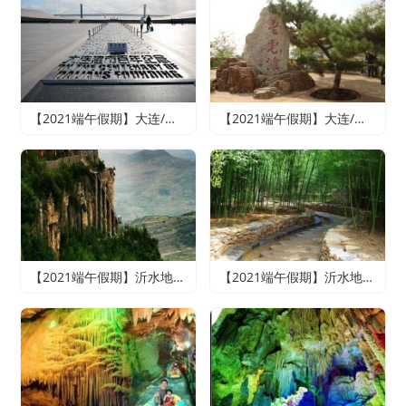
【2021端午假期】大连/魅力旅顺/情迷威尼斯纯玩双船四日游
【2021端午假期】大连/老虎滩海洋公园或森林动物园（2选1）/旅顺精品纯玩双船四日游（含老虎滩海洋五馆套票、旅顺潜艇博物馆+巡航体验）
【2021端午假期】沂水地下大峡谷、萤火虫水洞、天上王城2日游
【2021端午假期】沂水地下大峡谷、萤火虫水洞、竹泉村、红石寨悠悠竹泉二日游