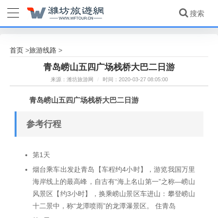
首页
旅游线路
>
>
青岛崂山五四广场栈桥大巴二日游
来源：潍坊旅游网
/
时间：2020-03-27 08:05:00
青岛崂山五四广场栈桥大巴二日游
参考行程
第1天
烟台乘车出发赴青岛【车程约4小时】，游览我国万里
海岸线上的最高峰，自古有“海上名山第一”之称—崂山
风景区【约3小时】，换乘崂山景区车进山：攀登崂山
十二景中，称“龙潭喷雨”的龙潭瀑景区。 住青岛