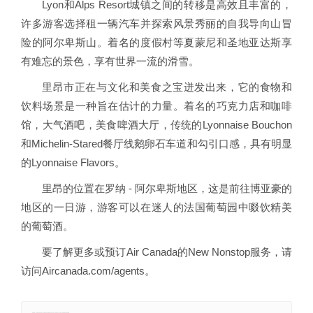
Lyon和Alps Resort城镇之间的转移是高效且丰富的，
许多游客选择租一辆汽车并探索风景秀丽的自我导向山冒
险的阿尔卑斯山。着名的度假村等夏蒙尼和圣地亚达斯享
有难忘的景色，享有世界一流的滑雪。
里昂市正在与文化和美食之宝迸发出来，它的食物和
饮料场景是一种旨在估计的力量。着名的巧克力店和咖啡
馆，大气酒吧，美食啤酒大厅，传统的Lyonnaise Bouchon
和Michelin-Stared餐厅线鹅卵石车道和勾引口感，具有明显
的Lyonnaise Flavors。
里昂的位置在罗纳 - 阿尔卑斯地区，这是前往博亚豪的
地区的一日游，游客可以在迷人的法国葡萄园中啜饮精美
的葡萄酒。
要了解更多或预订Air Canada的New Nonstop服务，请
访问Aircanada.com/agents。
郑重声明：本文版权归原作者所有，转载文章仅为传播更多信息之目的，如有侵权行为，请第一时间联系我们修改或删除。