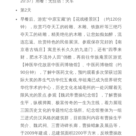
20:37）用餐：无住宿：火车
第2天
早餐后。游览“中原宝藏”的【花戏楼景区】（约120分
钟），欣赏巧夺天工的砖雕、木雕、铁旗杆等三绝巧
夺天工的砖雕，精美绝伦的木雕，让您如痴如醉，流
连忘返。欣赏特色的民俗展演。参观保存完好的【南
京巷古钱庄】寓意长长久久的九道门，还有“四季来
财，肥水不流外人田”俏檐，再前往华族庵景区游览
【神医华佗故居中医药博物馆】、中医药博物馆（约
90分钟），了解中医药文化，预约观看多次荣获过国
际大奖的养生气功华佗五禽戏,华祖庵已成为世界研究
华佗学术的中心，历史文化名城亳州的一处闪耀着无
限风光的景点.参观【魏武帝曹操纪念馆】，了解曹操
生平，纵横捭阖、极富传奇的一生为主线，着力展现
三国历史文化的专题性纪念场所。纪念馆整体为一组
三进式仿汉风格的建筑群，目前陈列内容有曹操生平
简介、魏武祠、三曹诗碑长廊，曹操蜡象及展品等，
于2009年建成，总建筑面积2200平方米，反映曹操政