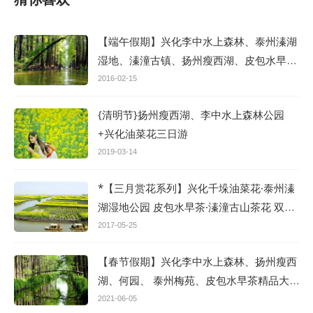
【端午假期】兴化李中水上森林、泰州溱湖
湿地、溱潼古镇、扬州瘦西湖、皮包水早茶
大巴三日游
2016-02-15
{清明节}扬州瘦西湖、李中水上森林公园
+兴化油菜花三日游
2019-03-14
*【三月赏花系列】兴化千垛油菜花·泰州溱
湖湿地公园 皮包水早茶·溱潼古山茶花 双花
休闲大巴三日游
2017-05-25
【春节假期】兴化李中水上森林、扬州瘦西
湖、何园、 泰州梅苑、皮包水早茶精品大
巴三日游.
2021-06-05