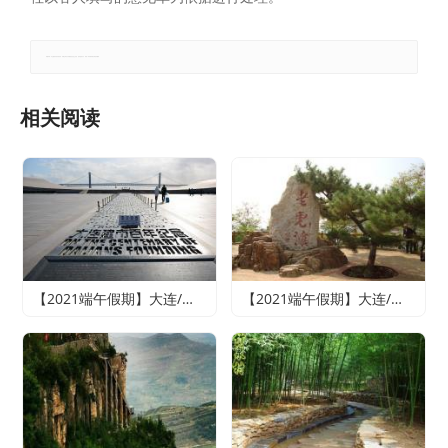
郑重声明：本文版权归原作者所有，转载文章仅为传播更多信息之目的，如有侵权行为，请第一时间联系我们修改或删除。
相关阅读
【2021端午假期】大连/魅力旅顺/情迷威尼斯纯玩双船四日游
【2021端午假期】大连/老虎滩海洋公园或森林动物园（2选1）/旅顺精品纯玩双船四日游（含老虎滩海洋五馆套票、旅顺潜艇博物馆+巡航体验）