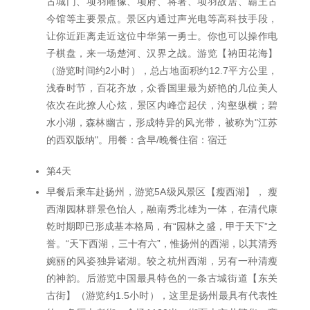
古城门、项羽雕像、项府、将署、项羽故居、霸王古
今馆等主要景点。景区内通过声光电等高科技手段，
让你近距离走近这位中华第一勇士。你也可以操作电
子棋盘，来一场楚河、汉界之战。游览【衲田花海】
（游览时间约2小时），总占地面积约12.7平方公里，
浅春时节，百花齐放，众香国里最为娇艳的几位美人
依次在此撩人心炫，景区内峰峦起伏，沟壑纵横；碧
水小湖，森林幽古，形成特异的风光带，被称为"江苏
的西双版纳"。用餐：含早/晚餐住宿：宿迁
第4天
早餐后乘车赴扬州，游览5A级风景区【瘦西湖】， 瘦
西湖园林群景色怡人，融南秀北雄为一体，在清代康
乾时期即已形成基本格局，有“园林之盛，甲于天下”之
誉。“天下西湖，三十有六”，惟扬州的西湖，以其清秀
婉丽的风姿独异诸湖。较之杭州西湖，另有一种清瘦
的神韵。后游览中国最具特色的一条古城街道【东关
古街】（游览约1.5小时），这里是扬州最具有代表性