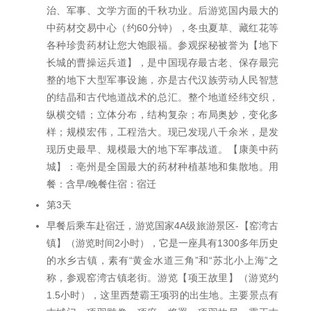
治、军事、文学方面的千秋功业。后游览国内最大的
中药材交易中心（约60分钟），冬虫夏草、藏红花等
各种珍贵药材让您大饱眼福。参观探秘被誉为【地下
长城的曹操运兵道】，是中国现存最古老、保存最完
整的地下大型军事设施，亦是古代汉族劳动人民智慧
的结晶和古代地道战术的总汇。整个地道经纬交织，
纵横交错；立体分布，结构复杂；布局奥妙，变化多
样；规模宏伟，工程浩大。现已发现八千余米，是发
现历史最早、规模最大的地下军事战道。【康美中药
城】：亳州是全国最大的药材种植基地和集散地。用
餐：含早/晚餐住宿：宿迁
第3天
早餐后乘车赴宿迁，游览国家4A级旅游景区-【窑湾古
镇】（游览时间2小时），它是一座具有1300多年历史
的水乡古镇，素有“黄金水道三角”和“苏北小上海”之
称，参观窑湾古镇老街。游览【项王故里】（游览约
1.5小时），这里西楚霸王项羽的出生地。主要景点有