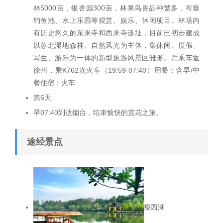
林5000亩，银杏园300亩，林果鸟兽品种繁多，有垂
钓鱼池、水上乐园等观赏、娱乐、休闲项目。林场内
有历史悠久的东来寺和西来寺遗址，目前已初步建成
以苏北湿地森林、自然风光为主体，集休闲、度假、
写生、游乐为一体的新型旅游风景区雏形。后乘车返
徐州，乘K762次火车（19:59-07:40）用餐：含早/中
餐住宿：火车
第6天
早07:40到达烟台，结束愉快的赏花之旅。
途经景点
瘦西湖