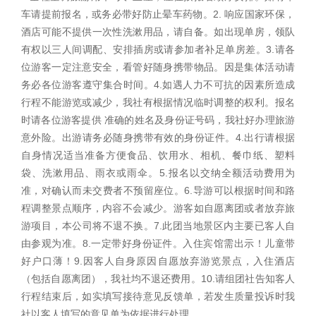
车请提前报名，或务必带好防止晕车药物。2. 响应国家环保，
酒店可能不提供一次性洗漱用品，请自备。如出现单房，领队
有权以三人间调配、安排插房或请参加者补足单房差。3.请各
位游客一定注意安全，看管好随身携带物品。因是集体活动请
务必各位游客遵守集合时间。4.如遇人力不可抗的因素所造成
行程不能游览或减少，我社有根据情况临时调整的权利。报名
时请各位游客提供 准确的姓名及身份证号码，我社好办理旅游
意外险。出游请务必随身携带有效的身份证件。4.出行请根据
自身情况适当准备方便食品、饮用水、相机、餐巾纸、塑料
袋、洗漱用品、雨衣或雨伞。5.报名以交纳全额活动费用为
准，对确认而未交费者不预留座位。6.导游可以根据时间和路
程调整景点顺序，内容不会减少。游客如自愿离团或者放弃旅
游项目，本公司将不退不换。7.此团当地景区内主要已客人自
由参观为准。8.一定带好身份证件。入住宾馆需出示！儿童带
好户口薄！9.因客人自身原因自愿放弃游览景点，入住酒店
（包括自愿离团），我社均不退还费用。10.请组团社告知客人
行程结束后，如实填写接待意见反馈单，若发生质量投诉时我
社以客人填写的意见单为依据进行处理。