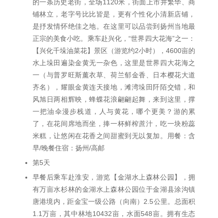
的一条历史老街，全场1120米，街面上市井繁华、商
铺林立，老字号比比皆是，更有个性化小清新店铺，
是抒发情怀绝佳之地。在这里可以品尝到扬州当地最
正宗的美食小吃。乘车赴兴化，“世界四大花海”之一：
【兴化千垛油菜花】景区（游览约2小时），4600亩的
水上垛田遍染金黄无一杂色，这里是世界四大花海之
一（与普罗旺斯薰衣草、荷兰郁金香、日本樱花大道
齐名），耀眼金黄连天接地，滩湾垛田阡陌交错，和
风旭日两相辉映，蜂蝶花浪翩翩起舞，来到这里，撑
一把油伞漫步栈道，人与黄花，哪个更美？游的累
了，在花间席地而坐，捧一杯鲜榨蔗汁，吃一块粉蕊
米糕，让悠闲在花香之间甜蜜到无以复加。用餐：含
早/晚餐住宿：扬州/高邮
第5天
早餐后乘车赴淮安，游览【金湖水上森林公园】，拥
有万亩水杉林的金湖水上森林公园位于金湖县涂沟镇
唐港境内，距金宝一级公路（向南）2.5公里。总面积
1.1万亩，其中林地10432亩，水面548亩。拥有生态