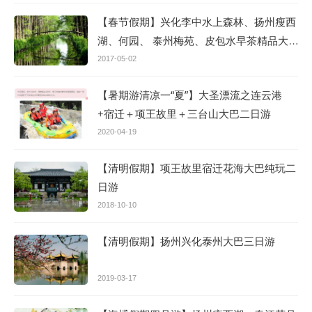
【春节假期】兴化李中水上森林、扬州瘦西
湖、何园、 泰州梅苑、皮包水早茶精品大
巴三日游
2017-05-02
【暑期游清凉一“夏”】大圣漂流之连云港
+宿迁＋项王故里＋三台山大巴二日游
2020-04-19
【清明假期】项王故里宿迁花海大巴纯玩二
日游
2018-10-10
【清明假期】扬州兴化泰州大巴三日游
2019-03-17