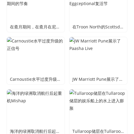
在斋月期间，在斋月在尼罗广场的四季酒店的眼睛在斋月期间的节奏
在Troon North的Scottsdale四季度假酒店庆祝Eggceptional复活节
Carnoustie水平过度升级的正信号
JW Marriott Pune展示了Paasha Live
海洋的绿洲取消航行后起重机Mishap
Tullaroop储层在Tullaroop储层的娱乐船上的水上进入膨胀