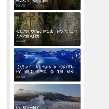
纯玩双飞一动6日游.
旅游线路
湖北恩施大峡谷、武当山、神农架、三峡
人家双卧九日游
旅游线路
【7月游长白山】大美长白山北坡+西坡、
长白山漂流、望天鹅、雪山飞湖、望长白
精华游双飞五日游
旅游线路
林山滑雪一日游