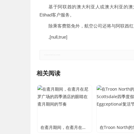
基于阿联酋的澳大利亚人或澳大利亚的澳大
Etihad客户服务。
除乘客费豁免外，航空公司还将与阿联酋红
,[null,true]
郑重声明：本文版权归原作者所有，转载文章仅为传播更多信息之目的，如有侵权行为，请第一时间联系我们修改或删除。
相关阅读
在斋月期间，在斋月在尼罗广场的四季酒店的眼睛在斋月期间的节奏