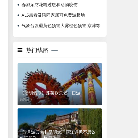
春游须防花粉过敏和动物咬伤
ALS患者及陪同家属可免费游极地
气象台发霾黄色预警大雾橙色预警 京津等地有重度霾
热门线路
【清明假期】蓬莱欧乐堡一日游
旅游线路
【7月游云南】昆明大理丽江遇见不思议