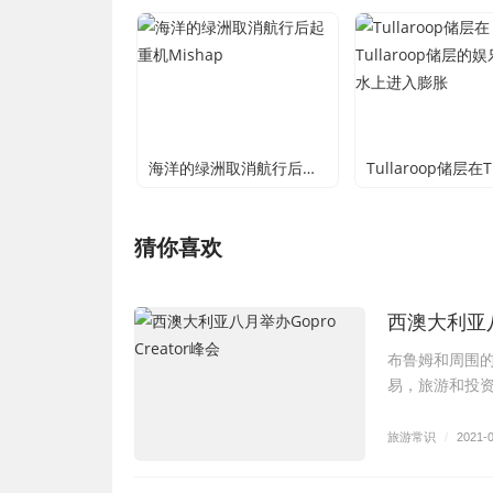
海洋的绿洲取消航行后起重机Mishap
猜你喜欢
西澳大利亚八月
布鲁姆和周围的
易，旅游和投资部
旅游常识
/
2021-