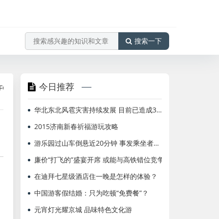
搜索一下
今日推荐
理工作
海航北京=布鲁塞尔、多伦多国际航班增频至每周2班
海
华北东北风雹灾害持续发展 目前已造成3人死亡
2015济南新春祈福游玩攻略
游乐园过山车倒悬近20分钟 事发乘坐者眼睛充血
廉价“打飞的”盛宴开席 或能与高铁错位竞争
在迪拜七星级酒店住一晚是怎样的体验？
中国游客假结婚：只为吃顿“免费餐”？
元宵灯光耀京城 品味特色文化游