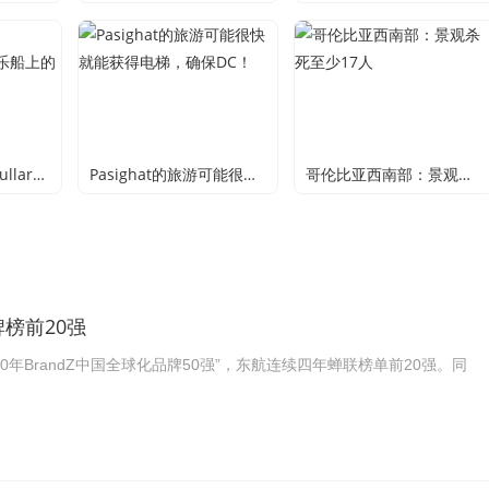
Tullaroop储层在Tullaroop储层的娱乐船上的水上进入膨胀
Pasighat的旅游可能很快就能获得电梯，确保DC！
哥伦比亚西南部：景观杀死至少17人
牌榜前20强
020年BrandZ中国全球化品牌50强”，东航连续四年蝉联榜单前20强。同