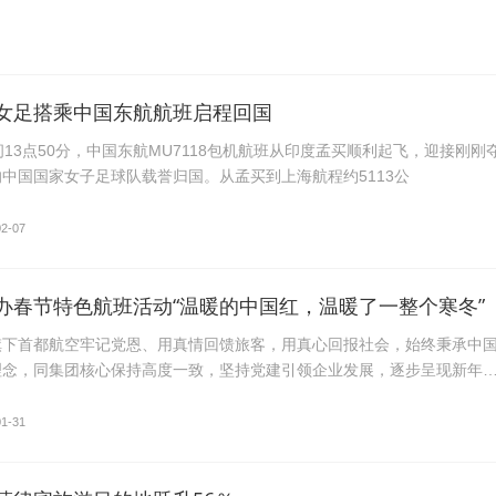
女足搭乘中国东航航班启程回国
间13点50分，中国东航MU7118包机航班从印度孟买顺利起飞，迎接刚刚
中国国家女子足球队载誉归国。从孟买到上海航程约5113公
02-07
办春节特色航班活动“温暖的中国红，温暖了一整个寒冬”
旗下首都航空牢记党恩、用真情回馈旅客，用真心回报社会，始终秉承中
理念，同集团核心保持高度一致，坚持党建引领企业发展，逐步呈现新年
01-31