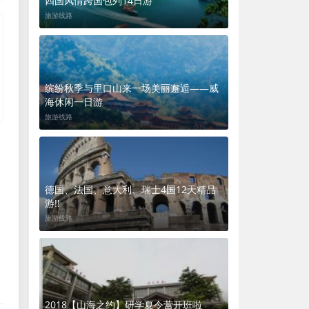
四国风情跨国包列14日游
旅游线路
缤纷秋季与里口山来一场美丽邂逅——威
海休闲一日游
旅游线路
德国、法国、意大利、瑞士4国12天精品
游!!
旅游线路
2018【山海之约】研学夏令营开班啦