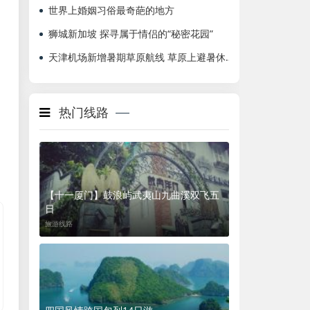
世界上婚姻习俗最奇葩的地方
狮城新加坡 探寻属于情侣的“秘密花园”
天津机场新增暑期草原航线 草原上避暑休闲
热门线路
【十一厦门】鼓浪屿武夷山九曲溪双飞五
日
旅游线路