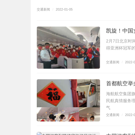
交通新闻
/
2022-01-05
凯旋！中国
2月7日北京时
得亚洲杯冠军的
交通新闻
/
2022-
首都航空举
海航航空集团
民航真情服务
气
交通新闻
/
2022-