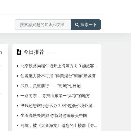
搜索一下
今日推荐
工作
海航北京=布鲁塞尔、多伦多国际航班增频至每周2班
海南
北京铁路局端午增开上海等方向９趟旅客列车
仙境魅力势不可挡 “鲜美烟台”霸屏“泉城济南”
武汉，负重前行——“封城”七日记
一路向东， 寻找山东第一“风凉”的地方
没钱还想旅行怎么办？5个超低价境外游胜地
坐着高铁去旅游 你就能游遍最美中国
河坑，被《大鱼海棠》遗忘的土楼群【奇迹之旅】