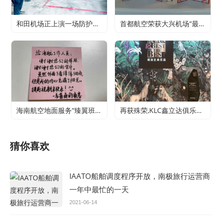
和田机场正上演一场防护服穿脱“大战”
首都航空荣获大兴机场“最佳支持单位”奖和“年度服务之星”奖
海南航空地面服务“臻翼班组”：坚守岗位温暖回家路，真情服务获旅客点赞
再获殊荣,KLC鑫立达俱乐部蝉联胡润至尚优品“国内包机运营商最佳表现奖”
猜你喜欢
IAATO船舶调度程序开放，南极旅行运营商
一年中最忙的一天
2021-06-14