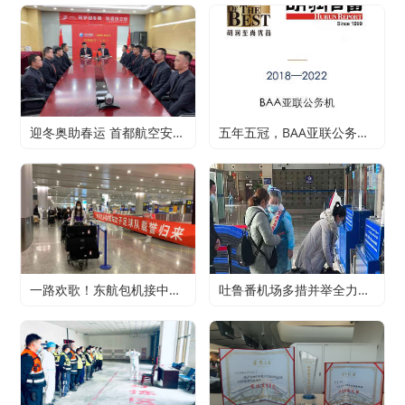
迎冬奥助春运 首都航空安保部强三基练精兵
五年五冠，BAA亚联公务机连续五年蝉联胡润至尚优品“最青睐的公务机运营商”
一路欢歌！东航包机接中国女足“瑰冠”们回家
吐鲁番机场多措并举全力保障2022年春运工作