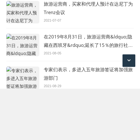
旅游运营商，买家和代理人预计在达尼丁为
Trenz会议
2021-07-07
在2019年8月31日，旅游运营商&ldquo;隐
藏在西班牙&rdquo;延长了15％的旅行社委
托
2021-08-05
专家们表示，多进入五年旅游签证将加强旅
游部门
2021-08-29
欧洲旅游运营商协会（Etoa）托管Brexit研
讨会
2021-08-27
Halekulani酒店及度假村制定了五年的扩张