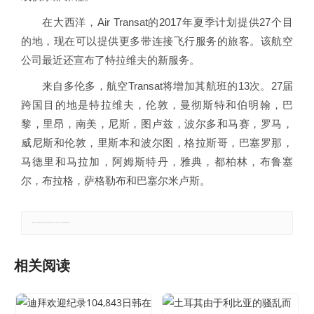
在大西洋，Air Transat的2017年夏季计划提供27个目
的地，现在可以提供更多带连接飞行服务的旅客。该航空
公司最近还宣布了特拉维夫的新服务。
来自多伦多，航空Transat将增加其航班的13次。27届
跨国目的地是特拉维夫，伦敦，曼彻斯特和伯明翰，巴
黎，里昂，南美，尼斯，图卢兹，波尔多和马赛，罗马，
威尼斯和伦敦，里斯本和波尔图，格拉斯哥，巴塞罗那，
马德里和马拉加，阿姆斯特丹，雅典，都柏林，布鲁塞
尔，布拉格，萨格勒布和巴塞尔米卢斯。
郑重声明：本文版权归原作者所有，转载文章仅为传播更多信息之目的，如有侵权行为，请第一时间联系我们修改或删除。
相关阅读