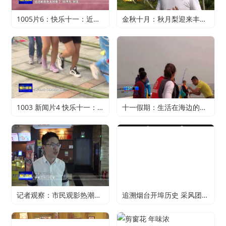
1005片6：快乐十一：近郊游火爆 家门口轻松过假期
金秋十月：秋月梨迎来丰收 农户赚得满心欢喜
1003 新闻片4 快乐十一：寻特色旅游 享精彩假期
十一假期：生活在海边的正确打开方式
记者观察：市民观影热潮升温 电影行业加快复苏
追溯烟台开埠历史 采风团走进烟台山开埠陈列馆