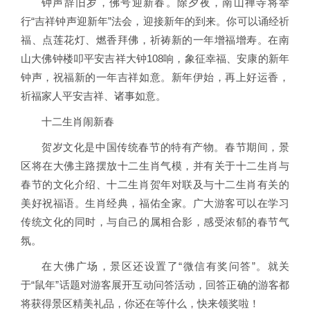
钟声辞旧岁，佛号迎新春。除夕夜，南山禅寺将举
行“吉祥钟声迎新年”法会，迎接新年的到来。你可以诵经祈
福、点莲花灯、燃香拜佛，祈祷新的一年增福增寿。在南
山大佛钟楼叩平安吉祥大钟108响，象征幸福、安康的新年
钟声，祝福新的一年吉祥如意。新年伊始，再上好运香，
祈福家人平安吉祥、诸事如意。
十二生肖闹新春
贺岁文化是中国传统春节的特有产物。春节期间，景
区将在大佛主路摆放十二生肖气模，并有关于十二生肖与
春节的文化介绍、十二生肖贺年对联及与十二生肖有关的
美好祝福语。生肖经典，福佑全家。广大游客可以在学习
传统文化的同时，与自己的属相合影，感受浓郁的春节气
氛。
在大佛广场，景区还设置了“微信有奖问答”。就关
于“鼠年”话题对游客展开互动问答活动，回答正确的游客都
将获得景区精美礼品，你还在等什么，快来领奖啦！