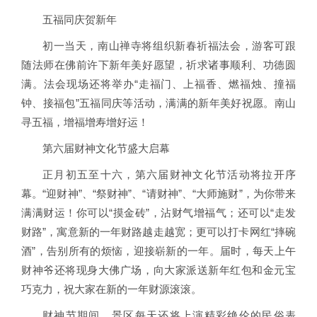
五福同庆贺新年
初一当天，南山禅寺将组织新春祈福法会，游客可跟
随法师在佛前许下新年美好愿望，祈求诸事顺利、功德圆
满。法会现场还将举办“走福门、上福香、燃福烛、撞福
钟、接福包”五福同庆等活动，满满的新年美好祝愿。南山
寻五福，增福增寿增好运！
第六届财神文化节盛大启幕
正月初五至十六，第六届财神文化节活动将拉开序
幕。“迎财神”、“祭财神”、“请财神”、“大师施财”，为你带来
满满财运！你可以“摸金砖”，沾财气增福气；还可以“走发
财路”，寓意新的一年财路越走越宽；更可以打卡网红“摔碗
酒”，告别所有的烦恼，迎接崭新的一年。届时，每天上午
财神爷还将现身大佛广场，向大家派送新年红包和金元宝
巧克力，祝大家在新的一年财源滚滚。
财神节期间，景区每天还将上演精彩绝伦的民俗表