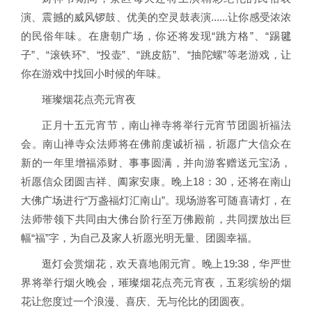
演、震撼的威风锣鼓、优美的空灵鼓表演......让你感受浓浓
的民俗年味。在唐朝广场，你还将发现“跳方格”、“踢毽
子”、“滚铁环”、“投壶”、“跳皮筋”、“抽陀螺”等老游戏，让
你在游戏中找回小时候的年味。
璀璨烟花点亮元宵夜
正月十五元宵节，南山禅寺将举行元宵节团圆祈福法
会。南山禅寺众法师将在佛前虔诚祈福，祈愿广大信众在
新的一年里增福添财、事事圆满，并向游客赠送元宝汤，
祈愿信众团圆吉祥、阖家安康。晚上18：30，还将在南山
大佛广场进行“万盏福灯汇南山”。现场游客可随喜请灯，在
法师带领下共同由大佛台阶行至万佛殿前，共同摆放出巨
幅“福”字，为自己及家人祈愿光明无量、团圆幸福。
逛灯会赏烟花，欢天喜地闹元宵。晚上19:38，华严世
界将举行烟火晚会，璀璨烟花点亮元宵夜，五彩缤纷的烟
花让您度过一个浪漫、喜庆、无与伦比的团圆夜。