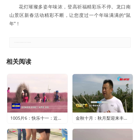
花灯璀璨多姿年味浓，登高祈福精彩乐不停。龙口南
山景区新春活动精彩不断，让您度过一个年味满满的“鼠
年”！
郑重声明：本文版权归原作者所有，转载文章仅为传播更多信息之目的，如有侵权行为，请第一时间联系我们修改或删除。
相关阅读
1005片6：快乐十一：近郊游火爆 家门口轻松过假期
金秋十月：秋月梨迎来丰收 农户赚得满心欢喜