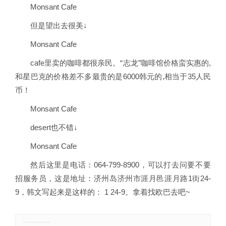
Monsant Cafe
但是望出去很美↓
Monsant Cafe
cafe里卖的咖啡都很亲民。“志龙”咖啡馆价格蛮实惠的,
和星巴克的价格差不多最贵的是6000韩元的,相当于35人民
币！
Monsant Cafe
desert也不错↓
Monsant Cafe
然后这里是电话：064-799-8900，可以打去问要不要
招服务员，这是地址：济州岛济州市涯月邑涯月路1街24-
9，韩文写起来是这样的： 1 24-9。拿着找欧巴去吧~
郑重声明：本文版权归原作者所有，转载文章仅为传播更多信息之目的，如有侵权行为，请第一时间联系我们修改或删除。