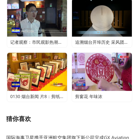
记者观察：市民观影热潮升温 电影行业加快复苏
追溯烟台开埠历史 采风团走进烟台山开埠陈列馆
0130 烟台新闻 片8：剪纸传承 不止于传统
剪窗花 年味浓
猜你喜欢
国际海事卫星携手亚洲航空集团旗下新公司完成GX Aviation