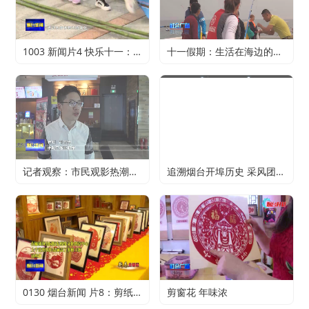
1003 新闻片4 快乐十一：寻特色旅游 享精彩假期
十一假期：生活在海边的正确打开方式
记者观察：市民观影热潮升温 电影行业加快复苏
追溯烟台开埠历史 采风团走进烟台山开埠陈列馆
0130 烟台新闻 片8：剪纸传承 不止于传统
剪窗花 年味浓