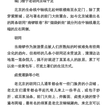
城门楼子老胡同京味十足
北京的生命线中轴线北起钟鼓楼南至永定门，除了贯
穿紫禁城，还与著名的前门大街重合。如今北京城最出名
的两条胡同“南锣鼓巷”和“烟袋斜街”就分列在中轴线最北
端的左右两侧。
胡同
当南锣作为旅游景点被人们所熟知的时候难免有些商
业化的趋向。但相邻的几条小胡同还未受波及，溜溜达达
地逛一逛杂院儿，搞不好就进了某某名人的故居。累了可
以坐一坐黄包车，尽览土著们的生活方式。
卤煮灌肠等小吃
老北京的胡同口儿通常都会有一些门脸房的小店铺，
老北京们通常都会早起扎堆儿来上一份早点，或包子炒
肝，或豆浆油条。前门大街上，炸酱面、卤煮火烧的管子
遍布两端，最有名的得算是老北京铜锅涮肉。来北京可以