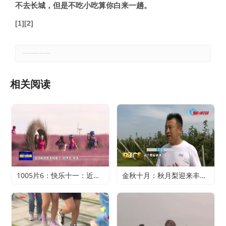
不去长城，但是不吃小吃算你白来一趟。
[1][2]
郑重声明：本文版权归原作者所有，转载文章仅为传播更多信息之目的，如有侵权行为，请第一时间联系我们修改或删除。
相关阅读
1005片6：快乐十一：近郊游火爆 家门口轻松过假期
金秋十月：秋月梨迎来丰收 农户赚得满心欢喜