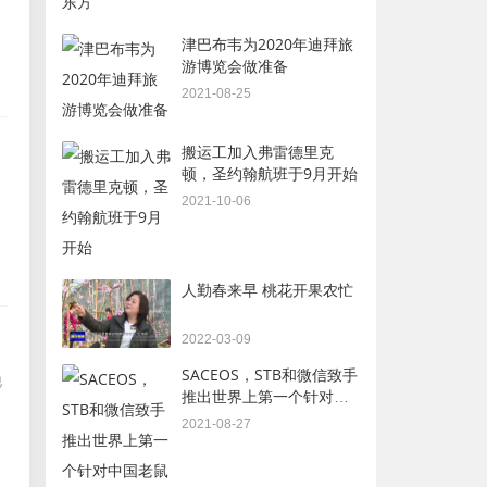
津巴布韦为2020年迪拜旅
游博览会做准备
2021-08-25
搬运工加入弗雷德里克
顿，圣约翰航班于9月开始
2021-10-06
人勤春来早 桃花开果农忙
2022-03-09
SACEOS，STB和微信致手
他
推出世界上第一个针对中
国老鼠旅客的国家一级的
2021-08-27
迷你计划