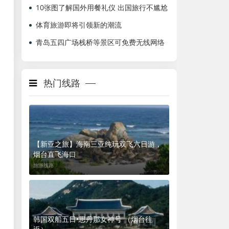
10张图了解国外用餐礼仪 出国旅行不尴尬
体育旅游即将引领新的潮流
青岛五四广场栈桥等景区可免费无线网络
热门线路
【新亚之旅】海南三亚纯玩双飞六日游，
烟台直飞海口
旅游线路
韩国双船五日•思丹那女神号 （烟台往