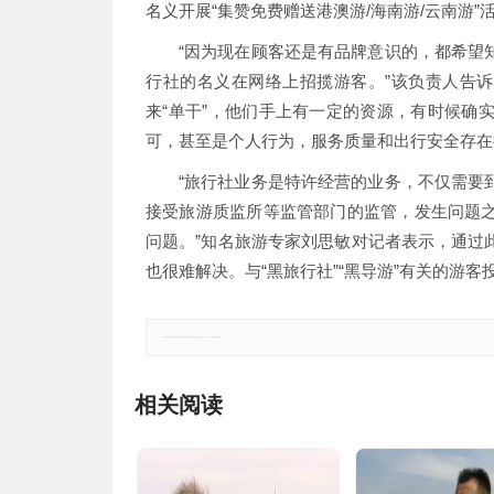
名义开展“集赞免费赠送港澳游/海南游/云南游
“因为现在顾客还是有品牌意识的，都希望
行社的名义在网络上招揽游客。”该负责人告诉
来“单干”，他们手上有一定的资源，有时候确
可，甚至是个人行为，服务质量和出行安全存在
“旅行社业务是特许经营的业务，不仅需要
接受旅游质监所等监管部门的监管，发生问题
问题。”知名旅游专家刘思敏对记者表示，通过
也很难解决。与“黑旅行社”“黑导游”有关的游
郑重声明：本文版权归原作者所有，转载文章仅为传播更多信息之目的，如有侵权行为，请第一时间联系我们修改或删除。
相关阅读