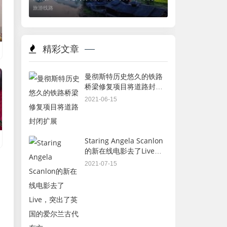
源”五日游
旅游线路
精彩文章
曼彻斯特历史悠久的铁路
桥梁修复项目将道路封闭
扩展
2021-06-15
Staring Angela Scanlon
的新在线电影去了Live，
突出了英国的爱尔兰古代
2021-07-15
东方