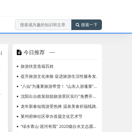
搜索一下
今日推荐
班增频至每周2班
海南航空荣获“2020年度全球能源管理领导奖”
旅游扶贫造福百姓
提升旅游文化体验 促进旅游生活性服务发展
“八仙”为蓬莱旅游带货！ “山东人游蓬莱”系列活动即将启动
沈阳出台政策鼓励旅游景区实行"免费开放日"
龙年新春短线游受热捧 温泉美食祈福线路走俏
莱州府林社区举办首届文化艺术节
“绿水青山·巡河有我” 2020烟台水文志愿巡河活动流程