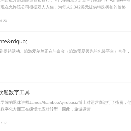
的西班牙旅游跑道宣布宣布，它已在西班牙北部的7晚旅行社Fam获得特
现在允许该公司根据双人入住，为每人2,342美元提供特殊折扣的价格
06-23
e&rdquo;
欣赏到促销活动。旅游爱尔兰正在与白金（旅游贸易领先的包装平台）合作，
欢迎数字工具
院的退休讲师JamesAkamboeAyirebasia博士对运营商进行了指责，
在数字化方面正在缓慢地应对转型，因此，旅游运营
07-17