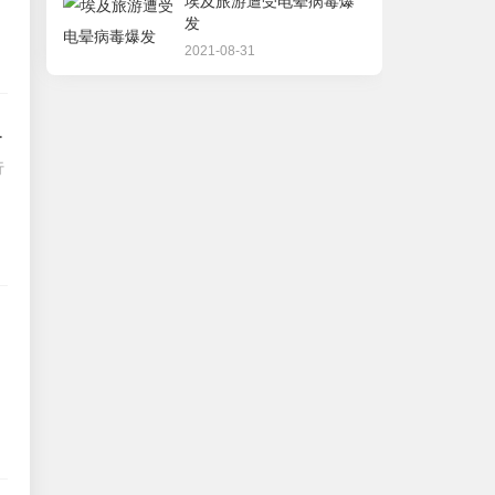
埃及旅游遭受电晕病毒爆
发
2021-08-31
长了15％的旅行社委托
行