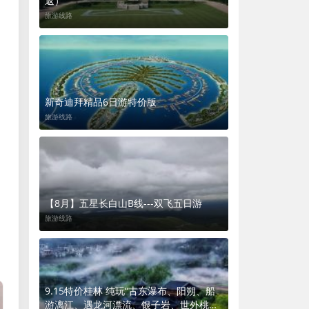
返）
旅游线路
新奇迪拜精品6日游特价版
旅游线路
【8月】五星长白山B线---双飞五日游
旅游线路
9.15特价桂林 纯玩“古东瀑布、阳朔、船
游漓江、遇龙河漂流、银子岩、世外桃