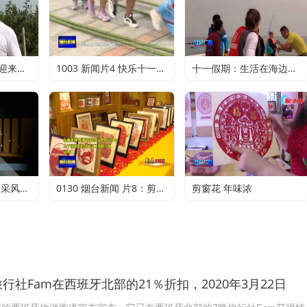
金秋十月：秋月梨迎来丰收 农户赚得满心欢喜
1003 新闻片4 快乐十一：寻特色旅游 享精彩假期
十一假期：生活在海边的正确打开方式
追溯烟台开埠历史 采风团走进烟台山开埠陈列馆
0130 烟台新闻 片8：剪纸传承 不止于传统
剪窗花 年味浓
行社Fam在西班牙北部的21％折扣，2020年3月22日