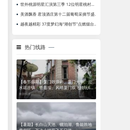
世外桃源明星汇演第三季 12位明星桃村走红毯
美酒飘香 君顶酒庄第十二届葡萄采摘节盛大开幕
越夜越精彩 37度梦幻海“潮创节”点燃烟台仲夏夜
热门线路
【春节假期】厦门鼓浪屿、厦门大学、云
水谣古镇、曾厝垵、风晴厦门双飞纯玩6
日游.
旅游线路
【暑期】长白山天池、镜泊湖、鲁能胜地