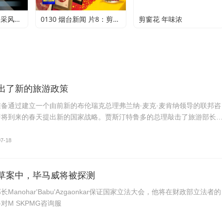
追溯烟台开埠历史 采风团走进烟台山开埠陈列馆
0130 烟台新闻 片8：剪纸传承 不止于传统
剪窗花 年味浓
出了新的旅游政策
备通过建立一个由前新的布伦瑞克总理弗兰纳·麦克·麦肯纳领导的联邦咨
即将到来的春天提出新的国家战略。贾斯汀特鲁多的总理敲击了旅游部长
07-18
草案中，毕马威将被探测
Manohar'Babu'Azgaonkar保证国家立法大会，他将在财政部立法者的
对M SKPMG咨询服