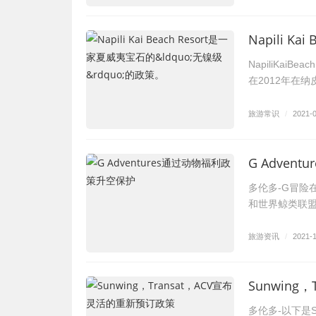
NapiliKa
在2012年在
旅游常识
/
2021-
G Adven
多伦多-G冒险在
和世界鲸类联
旅游资讯
/
2021-
Sunwing
多伦多-以下是S