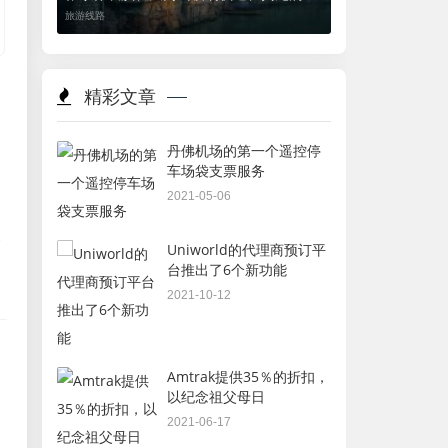
猛洞河漂流、芙蓉镇、凤凰古城豪华双飞
旅游线路
五日
精彩文章
丹佛机场的第一个遥控停
车场袋支票服务
2021-05-06
Uniworld的代理商预订平
台推出了6个新功能
2021-10-12
Amtrak提供35％的折扣，
以纪念祖父母日
2021-06-17