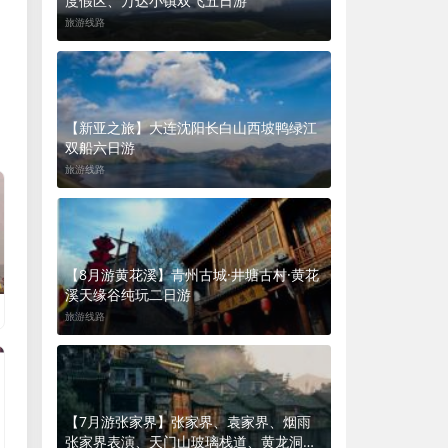
度假区、万达小镇双飞五日游
旅游线路
【新亚之旅】大连沈阳长白山西坡鸭绿江
双船六日游
旅游线路
【8月游黄花溪】青州古城·井塘古村·黄花
溪天缘谷纯玩二日游
旅游线路
【7月游张家界】张家界、袁家界、烟雨
张家界表演、天门山玻璃栈道、黄龙洞、