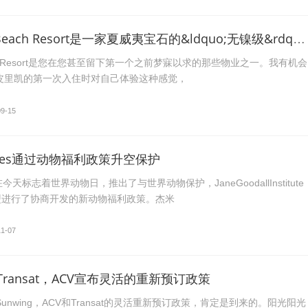
Napili Kai Beach Resort是一家夏威夷宝石的&ldquo;无镍级&rdquo;的政策。
iBeachResort是您在您甚至留下第一个之前梦寐以求的那些物业之一。我有机会
纳皮里凯的第一次入住时对自己体验这种感觉，
09-15
tures通过动物福利政策升空保护
今天标志着世界动物日，推出了与世界动物保护，JaneGoodallInstitute
盟进行了协商开发的新动物福利政策。杰米
11-07
，Transat，ACV宣布灵活的重新预订政策
unwing，ACV和Transat的灵活重新预订政策，肯定是到来的。阳光阳光