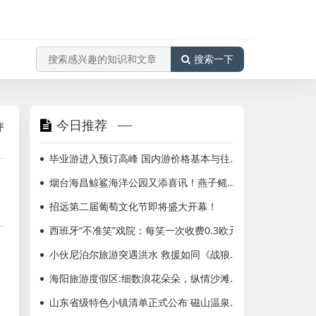
搜索一下
今日推荐
清理工作
海航北京=布鲁塞尔、多伦多国际航班增频至每周2班
毕业游进入预订高峰 国内游价格基本与往年持平
烟台海昌鲸鲨海洋公园又添喜讯！燕子鳐产下三胞胎
招远第二届葡萄文化节即将盛大开幕！
西班牙“不准笑”戏院：每笑一次收费0.3欧元
小伙尼泊尔旅游突遇洪水 救援如同《战狼2》
海阳旅游度假区:细数浪花朵朵，纵情沙滩运动
山东省级特色小镇清单正式公布 磁山温泉小镇上榜