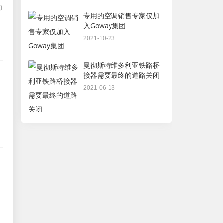
力
专用的空调销售专家仅加
入Goway集团
2021-10-23
曼彻斯特维多利亚铁路桥
接器需要最终的道路关闭
2021-06-13