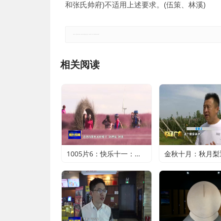
和张氏帅府)不适用上述要求。(伍策、林溪)
郑重声明：本文版权归原作者所有，转载文章仅为传播更多信息之目的，如有侵权行为，请第一时间联系我们修改或删除。
相关阅读
1005片6：快乐十一：近郊游火爆 家门口轻松过假期