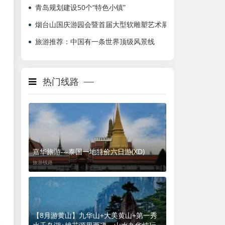
青岛规划建设50个“特色小镇”
烟台山国庆游园会暨首届大型软雕塑艺术展
旅游推荐：中国有一条世界顶级风景线
热门线路
嘉华旅游---泰国一地特价六日游(XD)
旅游线路
【8月游黄山】九华山+大美黄山+第一秀