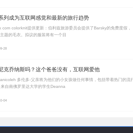
系列成为互联网感觉和最新的旅行趋势
ok com colorknit提供更新：伯利兹旅游委员会提供了Barsky的免费度假，
ean主题的毛衣。拟议的服装将有一个目
09-28
尼克乔纳斯吗？这个爸爸没有，互联网爱他
deannanicoleh 多伦多-父亲将为他们的小女孩做任何事情，包括带着热门的流
来自南佛罗里达大学的学生Deanna
10-04