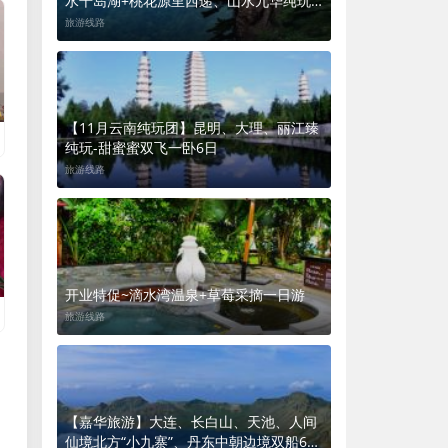
水千岛湖+桃花源里西递、山水九华纯玩
双飞五日游.
旅游线路
【11月云南纯玩团】昆明、大理、丽江臻
纯玩-甜蜜蜜双飞一卧6日
旅游线路
开业特促~滴水湾温泉+草莓采摘一日游
旅游线路
【嘉华旅游】大连、长白山、天池、人间
仙境北方“小九寨”、丹东中朝边境双船6日