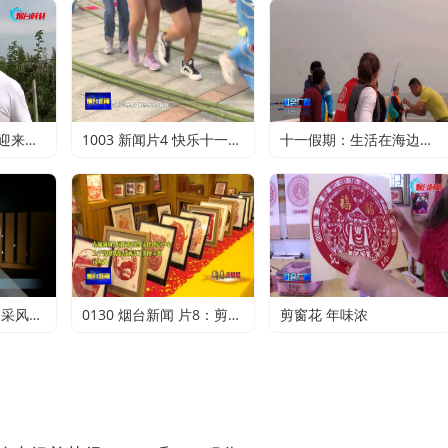
金秋十月：秋月梨迎来丰收 农户赚得满心欢喜
1003 新闻片4 快乐十一：寻特色旅游 享精彩假期
十一假期：生活在海边的正确打开方式
追溯烟台开埠历史 采风团走进烟台山开埠陈列馆
0130 烟台新闻 片8：剪纸传承 不止于传统
剪窗花 年味浓