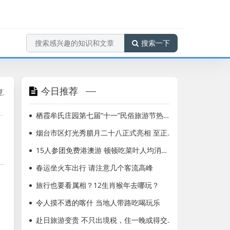
搜索一下
今日推荐
海航北京=布鲁塞尔、多伦多国际航班增频至每周2班
海南航空荣
栖霞牟氏庄园第七届“十一”民俗旅游节热闹开启
烟台市区灯光秀腊月二十八正式亮相 至正月十六
15人参团免费港澳游 顿顿吃菜叶人均消费过万
春运坐火车出行 请注意几个客流高峰
旅行也要看属相？12生肖猴年去哪玩？
令人摸不透的喀什 当地人带路吃喝玩乐
赴日旅游变贵 不只出境税，住一晚或得交两次税