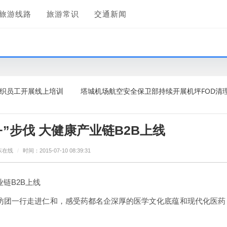
旅游线路
旅游常识
交通新闻
开展线上培训
塔城机场航空安全保卫部持续开展机坪FOD清理工作
”步伐 大健康产业链B2B上线
东在线
/
时间：2015-07-10 08:39:31
业链B2B上线
媒采访团一行走进仁和，感受药都名企深厚的医学文化底蕴和现代化医药