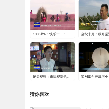
1005片6：快乐十一：近郊游火爆 家门口轻松过假期
记者观察：市民观影热潮升温 电影行业加快复苏
猜你喜欢