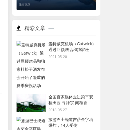
游
旅游线路
精彩文章
盖特威克机场（Gatwick）
通过巨额赠品和独家杜松
子酒发布会开始了隆重的
2021-05-20
夏季庆祝活动
全国百家媒体走进梁平双
桂田园 寻禅宗 闻稻香 品
桂香
2018-05-27
旅游巴士绕道吉萨金字塔
爆炸，14人受伤