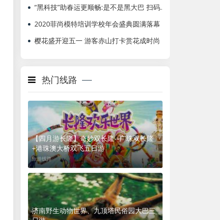
“黑科技”助春运更顺畅:是不是黑大巴 扫码就知道
2020菲尚模特培训学校年会盛典圆满落幕
樱花盛开迎五一 游客赤山打卡赏花成时尚
热门线路
【四月游长隆】奇妙双长隆--广珠双长隆
+港珠澳大桥双飞五日游
旅游线路
济南野生动物世界、九顶塔民俗园大巴三