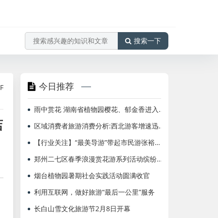
搜索一下
今日推荐
工作
海航北京=布鲁塞尔、多伦多国际航班增频至每周2班
海南
雨中赏花 湖南省植物园樱花、郁金香进入盛花期
店
区域消费者旅游消费分析:西北游客增速迅猛 定制游人气高
【行业关注】“最美导游”带起市民游张裕新热情
郑州二七区春季浪漫赏花游系列活动缤纷绽放
烟台植物园暑期社会实践活动圆满收官
利用互联网，做好旅游“最后一公里”服务
长白山雪文化旅游节2月8日开幕