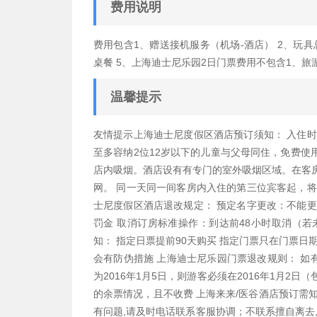
费用说明
费用包含1、赠送接机服务（机场-酒店） 2、玩具
桌餐 5、上海迪士尼乐园2日门票费用不包含1、
温馨提示
友情提示上海迪士尼度假区酒店预订须知： 入住时间
至多容纳2位12岁以下的儿童与父母同住，免费使用
店内吸烟。酒店设有有专门的室外吸烟区域。在客
网。 同一天同一间客房内入住的第三位宾客起，将收
士尼度假区酒店退改规定： 预定名字更改：不能更
罚金 取消订房标准操作：到达前48小时取消（
知： 指定日票提前90天购买 指定门票只在门票日
会有防伪措施 上海迪士尼乐园门票退改规则： 
为2016年1月5日，则游客必须在2016年1月
的余票情况，且不收费 上海来来/医谷酒店预订需知
有问题,请及时电话联系客服协调；不联系擅自离去