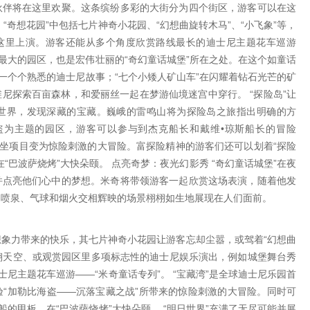
伙伴将在这里欢聚。这条缤纷多彩的大街分为四个街区，游客可以在这
“奇想花园”中包括七片神奇小花园、“幻想曲旋转木马”、“小飞象”等，
在这里上演。游客还能从多个角度欣赏路线最长的迪士尼主题花车巡游
园中最大的园区，也是宏伟壮丽的“奇幻童话城堡”所在之处。在这个如童话
过一个个熟悉的迪士尼故事；“七个小矮人矿山车”在闪耀着钻石光芒的矿
尼探索百亩森林，和爱丽丝一起在梦游仙境迷宫中穿行。 “探险岛”让
世界，发现深藏的宝藏。巍峨的雷鸣山将为探险岛之旅指出明确的方
海盗为主题的园区，游客可以参与到杰克船长和戴维•琼斯船长的冒险
乘坐项目变为惊险刺激的大冒险。富探险精神的游客们还可以划着“探险
“巴波萨烧烤”大快朵颐。 点亮奇梦：夜光幻影秀 “奇幻童话城堡”在夜
并点亮他们心中的梦想。米奇将带领游客一起欣赏这场表演，随着他发
、喷泉、气球和烟火交相辉映的场景栩栩如生地展现在人们面前。
和想象力带来的快乐，其七片神奇小花园让游客忘却尘嚣，或驾着“幻想曲
翱翔天空、或观赏园区里多项标志性的迪士尼娱乐演出，例如城堡舞台秀
士尼主题花车巡游——“米奇童话专列”。 “宝藏湾”是全球迪士尼乐园首
“加勒比海盗——沉落宝藏之战”所带来的惊险刺激的大冒险。同时可
船的甲板，在“巴波萨烧烤”大快朵颐。 “明日世界”充满了无尽可能并展