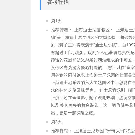
参考行程
第1天
推荐行程： 上海迪士尼度假区： 上海迪士
镇”是上海迪士尼度假区的大型购物、餐饮娱
剧《狮子王》将献演于“迪士尼小镇”。自19
有超过8千万观众。该剧至今已获得包括托尼
静谧的花园和波光粼粼的湖泊组成的休闲区
度假区专为游客倾心打造的。 您可以在“皇
用美食的同时饱览上海迪士尼乐园的壮丽美景
上海迪士尼乐园的六大主题园区中，您能在
您的神奇之旅回味无穷。 迪士尼音乐剧《狮
上演，还在全世界引起了观剧热潮，盛况空
以及美仑美奂的舞台装饰，这一切仿佛将您
出，更是一趟探险之旅。
第2天
推荐行程： 上海迪士尼乐园 “米奇大街”