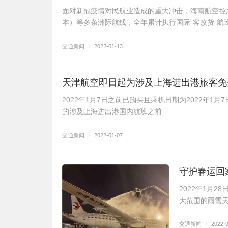
面对新冠疫情对民航业造成的重大冲击，海南航空控
本）等多条洲际航线，全年累计执行国际“客改货”航
交通新闻
/
2022-01-13
天津航空即日起为涉及上海进出港旅客免
2022年1月7日之前已购买且乘机日期为2022年1
的涉及上海进出港国内航班之前
交通新闻
/
2022-01-07
守护春运回
2022年1月
大范围的雨雪
交通新闻
/
2022-