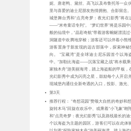
妮、唐老鸭、黛丝、高飞以及布鲁托等一众
里与喜爱的迪士尼朋友热情拥抱、合影留念。 
城堡舞台秀和“点亮奇梦：夜光幻影秀”将
——“米奇童话专列”。 “梦幻世界”将是乐
般的仙境中，“晶彩奇航”带着游客蜿蜒漂流
洞隧道中欢腾地穿梭；游客还可以伴着小熊维
游客置身于新发现的远古部落中，探索神秘
向。 “宝藏湾”是全球迪士尼乐园首个以
中。“加勒比海盗——沉落宝藏之战”将水载
家独木舟”游美丽海湾，踏上海盗船的甲板，在
光幻影秀中成为闪亮之星，鼓励每个人开启
现城堡内通往全新奇遇的入口，投影、激光
第3天
推荐行程： “奇想花园”赞颂大自然的奇妙
旋转木马”回旋在欢乐中、或乘着“小飞象”
和“点亮奇梦：夜光幻影秀”以及路线最长的迪
个以海盗为主题的园区，游客们可以在此体验
以划着“探险家独木舟”游美丽海湾，踏上海盗