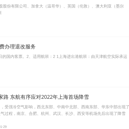
股股份有限公司、加拿大（温哥华）、英国（伦敦）、澳大利亚（墨尔
班
费办理退改服务
月7日的国内客票。2、适用航班：2 1上海进出港航班：由天津航空实际承运
家路 东航有序应对2022年上海首场降雪
28日，受强冷空气影响，西北东部、中南中北部、西南东部、华东中部出现
天气过程，南京、合肥、杭州、武汉、长沙、西安等机场先后出现了降雪
01-29