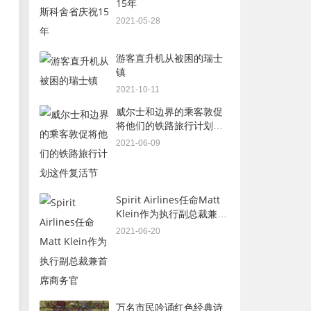
15年
2021-05-28
游客直升机从被困的瑞士
镇
2021-10-11
威尔士和边界的乘客敦促
将他们的铁路旅行计划这
件复活节
2021-06-09
Spirit Airlines任命Matt
Klein作为执行副总裁兼首
席商务官
2021-06-20
万名市民吟诵红色经典诗