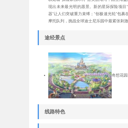
现出未来最光明的愿景。新的星际探险项目“
器”让人们突破重力束缚；“创极速光轮”包
摩托队列，挑战全球迪士尼乐园中最紧张刺
途经景点
奇想花园
线路特色