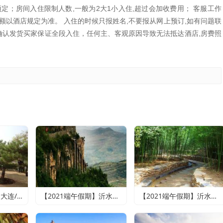
定；房间入住限制人数,一般为2大1小入住,超过会加收费用； 客服工作
,具体金额以酒店规定为准。 入住的时候只报姓名,不要报从网上预订,如有问题联
经确认发货买家保证全段入住，任何主、客观原因导致无法抵达酒店,房费照
【2021端午假期】大连/老虎滩海洋公园或森林动物园（2选1）/旅顺精品纯玩双船四日游（含老虎滩海洋五馆套票、旅顺潜艇博物馆+巡航体验）
【2021端午假期】沂水地下大峡谷、萤火虫水洞、天上王城2日游
【2021端午假期】沂水地下大峡谷、萤火虫水洞、竹泉村、红石寨悠悠竹泉二日游