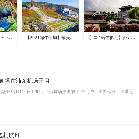
【2021端午假期】天上王城+地下大峡谷+萤火虫水洞+竹泉村+龙园古城三日游
【2021端午假期】最美乡村竹泉村+寻梦台儿庄古城+尼山圣境二日游
【2021端午假期】台儿庄古城、微山湖红荷湿地休闲两日游
场直播在浦东机场开启
场开启4月10日12时，上海机场推出的“百年门户，世界枢纽，上乘之
包机航班