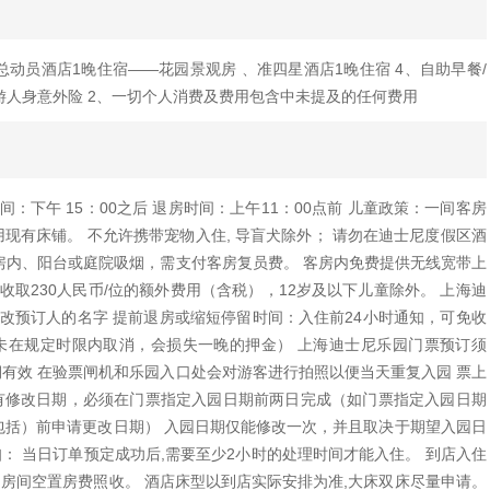
总动员酒店1晚住宿——花园景观房 、准四星酒店1晚住宿 4、自助早餐/
旅游人身意外险 2、一切个人消费及费用包含中未提及的任何费用
：下午 15：00之后 退房时间：上午11：00点前 儿童政策：一间客房
现有床铺。 不允许携带宠物入住, 导盲犬除外； 请勿在迪士尼度假区酒
房内、阳台或庭院吸烟，需支付客房复员费。 客房内免费提供无线宽带上
取230人民币/位的额外费用（含税），12岁及以下儿童除外。 上海迪
改预订人的名字 提前退房或缩短停留时间：入住前24小时通知，可免收
若未在规定时限内取消，会损失一晚的押金） 上海迪士尼乐园门票预订须
期有效 在验票闸机和乐园入口处会对游客进行拍照以便当天重复入园 票上
如有修改日期，必须在门票指定入园日期前两日完成（如门票指定入园日期
2日（包括）前申请更改日期） 入园日期仅能修改一次，并且取决于期望入园日
： 当日订单预定成功后,需要至少2小时的处理时间才能入住。 到店入住
,房间空置房费照收。 酒店床型以到店实际安排为准,大床双床尽量申请。