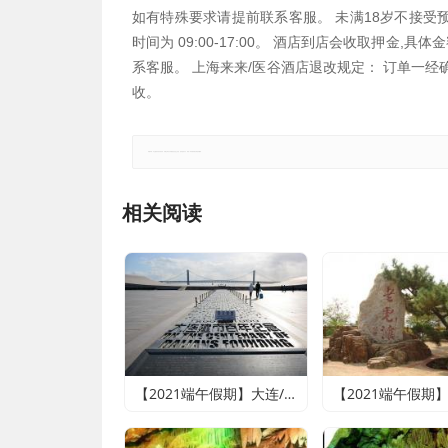
如有特殊要求请提前联系客服。 未满18岁不接受预
时间为 09:00-17:00。 酒店到店会收取押金
系客服。 上海来来/医谷酒店退改规定： 订单一
收。
郑重声明：本文版权归原作者所有，转载文章仅为传播更多信息之目的，如有侵权行为，请第一时间联系我们修改或删除。
相关阅读
【2021端午假期】大连/魅力旅顺/情迷威尼斯纯玩双船四日游