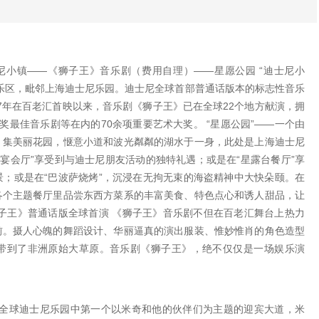
尼小镇——《狮子王》音乐剧（费用自理）——星愿公园 “迪士尼小
乐区，毗邻上海迪士尼乐园。迪士尼全球首部普通话版本的标志性音乐
97年在百老汇首映以来，音乐剧《狮子王》已在全球22个地方献演，拥
奖最佳音乐剧等在内的70余项重要艺术大奖。 “星愿公园”——一个由
，集美丽花园，惬意小道和波光粼粼的湖水于一身，此处是上海迪士尼
家宴会厅”享受到与迪士尼朋友活动的独特礼遇；或是在“星露台餐厅”享
；或是在“巴波萨烧烤”，沉浸在无拘无束的海盗精神中大快朵颐。在
各个主题餐厅里品尝东西方菜系的丰富美食、特色点心和诱人甜品，让
子王》普通话版全球首演 《狮子王》音乐剧不但在百老汇舞台上热力
前。摄人心魄的舞蹈设计、华丽逼真的演出服装、惟妙惟肖的角色造型
带到了非洲原始大草原。音乐剧《狮子王》，绝不仅仅是一场娱乐演
将是全球迪士尼乐园中第一个以米奇和他的伙伴们为主题的迎宾大道，米