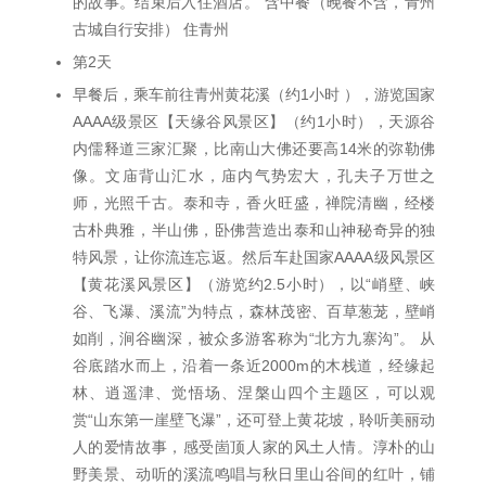
的故事。结束后入住酒店。 含中餐（晚餐不含，青州
古城自行安排） 住青州
第2天
早餐后，乘车前往青州黄花溪（约1小时 ），游览国家
AAAA级景区【天缘谷风景区】（约1小时），天源谷
内儒释道三家汇聚，比南山大佛还要高14米的弥勒佛
像。文庙背山汇水，庙内气势宏大，孔夫子万世之
师，光照千古。泰和寺，香火旺盛，禅院清幽，经楼
古朴典雅，半山佛，卧佛营造出泰和山神秘奇异的独
特风景，让你流连忘返。然后车赴国家AAAA级风景区
【黄花溪风景区】（游览约2.5小时），以“峭壁、峡
谷、飞瀑、溪流”为特点，森林茂密、百草葱茏，壁峭
如削，涧谷幽深，被众多游客称为“北方九寨沟”。 从
谷底踏水而上，沿着一条近2000m的木栈道，经缘起
林、逍遥津、觉悟场、涅槃山四个主题区，可以观
赏“山东第一崖壁飞瀑”，还可登上黄花坡，聆听美丽动
人的爱情故事，感受崮顶人家的风土人情。淳朴的山
野美景、动听的溪流鸣唱与秋日里山谷间的红叶，铺