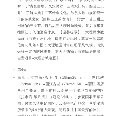
时），“青瓦白墙、风水照壁、三滴水门头、四合五天
井”，了解民族手工艺传承文化。欣赏大理白族沿袭千
年的传统文化【白族三道茶表演】，品尝“一苦二甜三
回味”的三道茶。随后品尝大理风味晚餐。餐后乘车前
往丽江，入住酒店休息。【温馨提示】：大理属少数
民族（白族）居住地，请您在游玩时，尊重当地宗教
信仰与风俗习惯；大理地区时常出现季风气候，请您
做好一定的防风准备。本天无购物：白族民居银器，
自费项目-/大理古城电瓶车
第4天
丽江→拉市海·银月湾（18km/25min）→虎跳峡
（72km/1.2h）→丽江古城（78km/1.5h）→丽江 酒店
享用早餐后，乘车前往云南第一个湿地自然保护区
【拉市海·银月湾】（游览2小时），参观国家宝藏公
园，民族风情主题园区，云南特色产品馆，享受湿地
所带来的独特魅力景观。随后前往中国最深的峡谷，