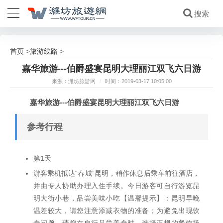
首页
旅游线路
>
>
嘉华旅游---伯爵盛宴昆明大理丽江双飞六日游
来源：潍坊旅游网
/
时间：2019-03-17 10:05:00
嘉华旅游---伯爵盛宴昆明大理丽江双飞六日游
参考行程
第1天
游客乘机抵达“春城”昆明，稍作休息后乘车前往酒店，
并由专人协助办理入住手续。今日游客可自行游览昆
明大街小巷，品尝美味小吃【温馨提示】：昆明早晚
温差较大，请您注意添减衣物的准备；为避免出现饮