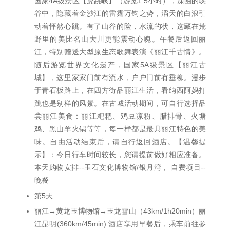
国家4A级景区【虎跳峡】（游览1.5小时），深幽的峡
谷中，隐藏着金沙江的雷霆万钧之势，滔天的白浪引
动着怦然心跳。有了山谷的险，水流的状，这藏在荒
野里的美比名山大川更能震动心魄。午餐后返回丽
江，特别赠送大型原生态歌舞表演《丽江千古情》。
随后游览世界文化遗产，国家5A级景区【丽江古
城】，这里家家门前有流水，户户门前有垂柳。漫步
于青石板路上，在四方街品丽江生活，看纳西阿妈打
跳也是别样的风景。在古城活动期间，可自行选择品
尝丽江美食：丽江粑粑、鸡豆凉粉、腊排骨、火塘
鸡、黑山羊火锅等等，每一样都是最具丽江特色的美
味。自由活动结束后，请自行返回酒店。【温馨提
示】：今日行车时间较长，您请提前做好相应准备。
本天购物安排--玉石文化博物馆/银月湾， 自费项目--
晚餐
第5天
丽江→黄龙玉博物馆→玉龙雪山（43km/1h20min）丽
江昆明(360km/45min) 酒店享用早餐后，乘车前往参