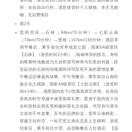
食问题，请您在自行品尝美食时，选择正规的餐饮场
所；在自由出行时，请您保管好个人财物。本天无购
物，无自费项目
第2天
昆明市区→石林（84km/70分钟）→七彩云南
（74km/70分钟）→楚雄（167km/130分钟）酒店享
用早餐后，乘车前往世界地质公园，国家5A级景区
【石林】（游览时间2小时），险峻奇异的怪石，奇特
的喀斯特地貌成为大自然谱写神奇与壮美的诗篇；跌
宕起伏的石岗间传颂着阿诗玛至死不渝的爱情故事。
午餐品尝彝族风味餐。中午用餐后，乘车前往云南民
族文化大观园，国家4A级景区【七彩云南】（游览时
间3小时）。感受国内首个U型幕翡翠艺术馆，在美轮
美奂的时空穿越中感受翡翠礼赞。置身于国内首个仿
生科技和自然实景构建的茶礼文化园，书写你与茶马
古道的千年故事。百年的品牌积淀，荟萃云南精彩，
穿越文化时空，一站尽览云南生态及人文精粹。游览
结束后，乘车前往大理。品尝晚餐后入住酒店。【温