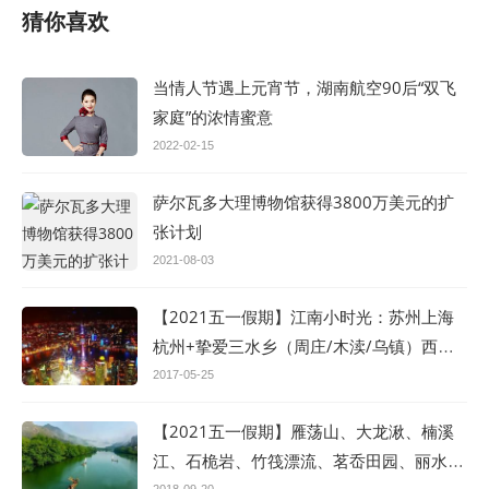
猜你喜欢
当情人节遇上元宵节，湖南航空90后“双飞
家庭”的浓情蜜意
2022-02-15
萨尔瓦多大理博物馆获得3800万美元的扩
张计划
2021-08-03
【2021五一假期】江南小时光：苏州上海
杭州+挚爱三水乡（周庄/木渎/乌镇）西湖
双飞5/双动5日游
2017-05-25
【2021五一假期】雁荡山、大龙湫、楠溪
江、石桅岩、竹筏漂流、茗岙田园、丽水古