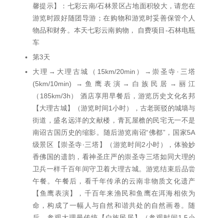
馨提示】：七彩云南/石林景区占地面积较大，请您在
游览时跟好随团导游；在购物和游览时妥善保管个人
物品和财务。本天七彩云南购物， 自费项目-石林电瓶
车
第3天
大理→大理古城（15km/20min）→崇圣寺·三塔
(5km/10min) →鱼鹰表演→白族民居→丽江
（185km/3h） 酒店享用早餐后，游览历史文化名邦
【大理古城】（游览时间1小时），古老斑驳的城墙与
街道，盛名远洋的文献楼，青瓦屋檐的民宅无一不是
南诏古国历史的缩影。随后游览南诏“佛都”，国家5A
级景区【崇圣寺·三塔】（游览时间2小时），体验妙
香佛国的遗韵，看神圣庄严的崇圣寺三塔如同大理的
卫兵一样千百年间守卫着大理古城。游览结束后品尝
午餐。午餐后，看千年传承的云南非物质文化遗产
【鱼鹰表演】，千百年来渔民和鱼鹰在洱海相依为
命，构成了一幅人与自然和谐共处的自然画卷。随
后，参观大理最传统【白族民居】（参观时间1.5小