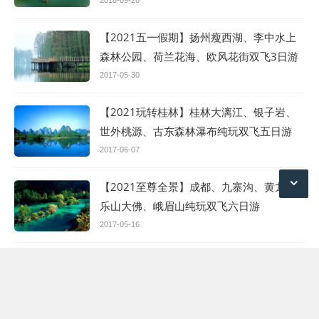
街纯玩双飞四日游
2018-09-20
【2021五一假期】扬州瘦西湖、李中水上
森林公园、荷兰花海、欧风花街双飞3日游
2017-05-30
【2021玩转桂林】桂林大漓江、银子岩、
世外桃源、古东森林瀑布纯玩双飞五日游
2017-06-07
【2021至尊全景】成都、九寨沟、黄龙、
乐山大佛、峨眉山纯玩双飞六日游
2017-05-16
【2021赏花季】婺源篁岭、千岛湖双飞四
日游
2020-04-21