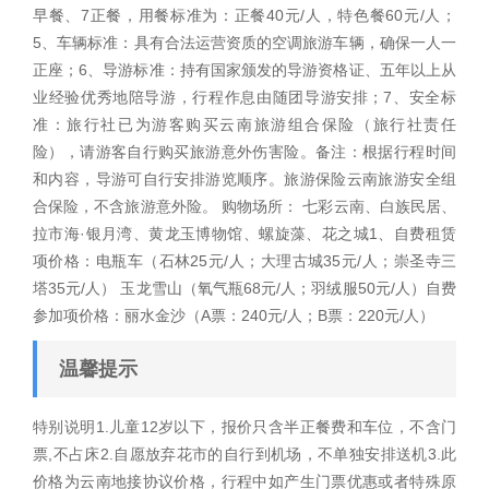
早餐、7正餐，用餐标准为：正餐40元/人，特色餐60元/人；
5、车辆标准：具有合法运营资质的空调旅游车辆，确保一人一
正座；6、导游标准：持有国家颁发的导游资格证、五年以上从
业经验优秀地陪导游，行程作息由随团导游安排；7、安全标
准：旅行社已为游客购买云南旅游组合保险（旅行社责任
险），请游客自行购买旅游意外伤害险。备注：根据行程时间
和内容，导游可自行安排游览顺序。旅游保险云南旅游安全组
合保险，不含旅游意外险。 购物场所： 七彩云南、白族民居、
拉市海·银月湾、黄龙玉博物馆、螺旋藻、花之城1、自费租赁
项价格：电瓶车（石林25元/人；大理古城35元/人；崇圣寺三
塔35元/人） 玉龙雪山（氧气瓶68元/人；羽绒服50元/人）自费
参加项价格：丽水金沙（A票：240元/人；B票：220元/人）
温馨提示
特别说明1.儿童12岁以下，报价只含半正餐费和车位，不含门
票,不占床2.自愿放弃花市的自行到机场，不单独安排送机3.此
价格为云南地接协议价格，行程中如产生门票优惠或者特殊原