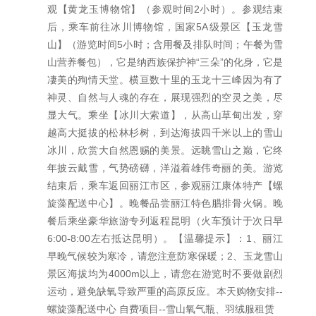
观【黄龙玉博物馆】（参观时间2小时）。参观结束
后，乘车前往冰川博物馆，国家5A级景区【玉龙雪
山】（游览时间5小时；含用餐及排队时间；午餐为雪
山营养餐包），它是纳西族保护神“三朵”的化身，它是
凄美的殉情天堂。横亘数十里的玉龙十三峰因为有了
神灵、自然与人魂的存在，展现强烈的空灵之美，尽
显大气。乘坐【冰川大索道】，从高山草甸出发，穿
越高大挺拔的松林杉树，到达海拔四千米以上的雪山
冰川，欣赏大自然恩赐的美景。远眺雪山之巅，它终
年披云戴雪，气势磅礴，洋溢着雄伟奇丽的美。游览
结束后，乘车返回丽江市区，参观丽江康体特产【螺
旋藻配送中心】。晚餐品尝丽江特色腊排骨火锅。晚
餐后乘坐豪华旅游专列返程昆明（火车预计于次日早
6:00-8:00左右抵达昆明）。【温馨提示】：1、丽江
早晚气候较为寒冷，请您注意防寒保暖；2、玉龙雪山
景区海拔均为4000m以上，请您在游览时不要做剧烈
运动，避免缺氧导致严重的高原反应。本天购物安排--
螺旋藻配送中心 自费项目--雪山氧气瓶、羽绒服租赁