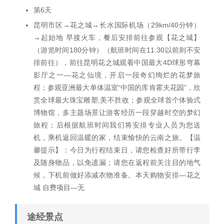
第6天
昆明市区→花之城→长水国际机场（29km/40分钟）
→起始地 早接火车，餐后安排前往参观【花之城】
（游览时间180分钟）（航班时间在11:30以前则不安
排前往），前往昆明花之城观看中国最大4D球形穹幕
影厅之一—花之仙境，开启一段奇幻绚烂的花梦旅
程；参观亚洲最大单体温室“中国的库肯霍夫花园”，欣
赏全球最大珠宝雕塑,美不胜收；参观全球首个体验式
博物馆，多主题场景让游客经历一段穿越时空的梦幻
旅程；后根据航班时间我们将安排专业人员为您送
机，乘机返回温暖的家，结束愉快的云南之旅。【温
馨提示】：今日为行程结束日，请您检查好所带行李
及随身物品，以免遗漏；请您在返程前关注目的地气
候，下机前做好添减衣物准备。本天购物安排—花之
城 自费项目—无
途经景点