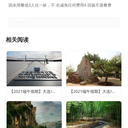
因未用餐或3人住一标，不 在减免任何费用4.回族不退餐费
郑重声明：本文版权归原作者所有，转载文章仅为传播更多信息之目的，如有侵权行为，请第一时间联系我们修改或删除。
相关阅读
【2021端午假期】大连/魅力旅顺/情迷威尼斯纯玩双船四日游
【2021端午假期】大连/老虎滩海洋公园或森林动物园（2选1）/旅顺精品纯玩双船四日游（含老虎滩海洋五馆套票、旅顺潜艇博物馆+巡航体验）