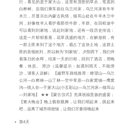
行，看见的是于家大山，这里有茂密的草丛，笔直的
白桦树。后我们乘车前往乌兰河床，乌兰河床有牛羊
木兰，尽显示出内蒙古风情，猫耳山处在牛羊木兰中
间，好像牧羊人看护着那些牛群，羊群。在回程途中
可以看到刘家地，说起刘家地，还有一段历史传说：
这是一片郁郁葱葱，花草茂盛的地方，在解放前，有
一群土匪来到了这个地方，霸占了这块土地，这群土
匪的首领姓刘，所以称为“刘家地”。夕阳西下，我们伴
着落日的余晖，结束一天的行程，回到了酒店，用晚
餐，休息。 滑沙（温馨提示：如遇到雨天，不能滑
沙，请客人谅解） 【越野车路线推荐：瞭望山—乌兰
公河—白桦林—山丁林—空中草原—白家窝铺—鹰窝
沟—情人谷—于家大山(小五彩山)—乌兰河床—猫耳山
—刘家地】 ★★【蒙古仪式】充满祝福贵族的盛宴；
【篝火晚会】晚上载歌载舞，让我们唱起来，跳起来
吧，远离了城市得烦恼，让我们尽量得嗨起来
第4天