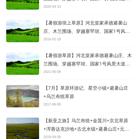
塞外明珠乌兰布统大草原+古北水镇+草原民
2020-04-10
俗项目我的猎场双动五日游
【暑假游坝上草原】河北皇家承德避暑山
庄、木兰围场、穿越塞罕坝、国家1号风景
大道、塞外明珠乌兰布统大草原+古北水镇
2016-02-18
+草原民俗项目双动五日游
【暑假游草原】河北皇家承德避暑山庄、木
兰围场、穿越塞罕坝、国家1号风景大道、
塞外明珠乌兰布统大草原+古北水镇+草原民
2021-06-09
俗项目双动五日游
【7月】草原环游记、星空小镇+避暑山庄
+乌兰布统草原
2017-06-05
【新亚之旅】乌兰布统+金莲川+京北草原
+浑善达克沙地+古北水镇+避暑山庄+元上
都双动五日游
2019-04-09