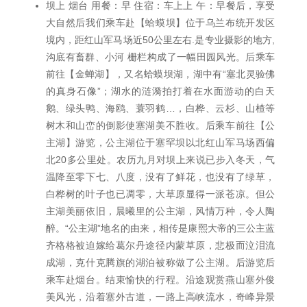
坝上 烟台 用餐：早 住宿：车上上 午：早餐后，享受
大自然后我们乘车赴【蛤蟆坝】位于乌兰布统开发区
境内，距红山军马场近50公里左右.是专业摄影的地方,
沟底有畜群、小河 栅栏构成了一幅田园风光。后乘车
前往【金蝉湖】，又名蛤蟆坝湖，湖中有“塞北灵验佛
的真身石像”；湖水的涟漪拍打着在水面游动的白天
鹅、绿头鸭、海鸥、蓑羽鹤…，白桦、云杉、山楂等
树木和山峦的倒影使塞湖美不胜收。后乘车前往【公
主湖】游览，公主湖位于塞罕坝以北红山军马场西偏
北20多公里处。农历九月对坝上来说已步入冬天，气
温降至零下七、八度，没有了鲜花，也没有了绿草，
白桦树的叶子也已凋零，大草原显得一派苍凉。但公
主湖美丽依旧，晨曦里的公主湖，风情万种，令人陶
醉。“公主湖”地名的由来，相传是康熙大帝的三公主蓝
齐格格被迫嫁给葛尔丹途径内蒙草原，悲极而泣泪流
成湖，克什克腾旗的湖泊被称做了公主湖。后游览后
乘车赴烟台。结束愉快的行程。沿途观赏燕山塞外俊
美风光，沿着塞外古道，一路上高峡流水，奇峰异景