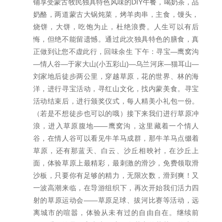
铺享受蒙古牧民独具特色风味的DIY午餐，喝奶茶，品
奶酪，两道蒙古大锅炖菜，烤羊肉串，主食，馒头，
烧饼，大饼，吃饱为止，杜绝浪费。人生可以有后
悔，但绝不能留遗憾。通过此次独具特色的膳食，真
正做到让您不虚此行，回味余生 下午：寻宝—鹰窝沟
—情人谷—于家大山(小五彩山)—乌兰河床—猫耳山—
刘家地后徒步两公里，穿越草原，花的世界、林的海
洋，进行寻宝活动，寻红山文化，找内蒙美食。寻宝
活动结束后，进行颁奖仪式，每人精美小礼包一份。
（若是不想徒步也可以的哦）接下来我们进行草原冲
浪，进入草原腹地——鹰窝沟，这里藏着一个情人
谷，在情人谷可以看见牛羊马成群，那牛羊马点缀着
草原，还有那蓝天、白云、沙丘相映衬，在沙丘上
面，体验草原上最精彩，最刺激的滑沙，免费领取滑
沙板，只要你有足够的精力，无限次数，滑到爽！又
一波高潮来临，在导游组织下，再次开始我们活力四
射的草原运动会——草原足球、拔河比赛等活动，远
离城市的喧嚣，体验从未有过的自由自在。继续前