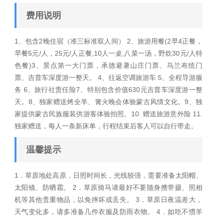
费用说明
1、包含2晚住宿（准三标准双人间） 2、旅游用餐(2早4正餐，
早餐5元/人，25元/人正餐,10人一桌,八菜一汤，野炊30元/人特
色餐)3、景点第一大门票，承德避暑山庄门票、乌兰布统门
票、吉普车深度游一整天。 4、往返空调旅游车 5、全程导游服
务 6、旅行社责任险7、特别包含价值630元吉普车深度游一整
天。8、独家赠送烤全羊、篝火晚会体验蒙古风情文化。9、独
家提供蒙古民族服装供游客体验拍照。10. 赠送旅游意外险 11.
独家赠送，每人一条新床单，行程结束后客人可以自行带走。
温馨提示
1．草原地处高原，日照时间长，光线较强，需要准备太阳帽、
太阳镜、防晒霜。 2．草原骑马请最好不要随身携带摄、照相
机等其他贵重物品，以免摔坏或丢失。 3．草原日夜温差大，
天气变化多，请多准备几件衣服及防雨衣物。 4．如吃不惯羊