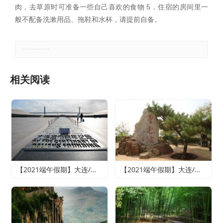
肉，去草原时可准备一些自己喜欢的食物 5．住宿的房间里一
般不配备洗漱用品、拖鞋和水杯，请提前自备。
郑重声明：本文版权归原作者所有，转载文章仅为传播更多信息之目的，如有侵权行为，请第一时间联系我们修改或删除。
相关阅读
【2021端午假期】大连/魅力旅顺/情迷威尼斯纯玩双船四日游
【2021端午假期】大连/老虎滩海洋公园或森林动物园（2选1）/旅顺精品纯玩双船四日游（含老虎滩海洋五馆套票、旅顺潜艇博物馆+巡航体验）