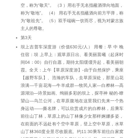
空，称为“敬天”。 （3 ）用右手无名指蘸酒弹向地面，
称为“敬地”。 （4） 用右手无名指蘸酒向前方平弹，称
为“敬祖先”。 （5）双手端碗一饮而尽，视为对蒙古族
主人的尊敬。
第3天
坝上吉普车深度游（价值630元/人） 用餐：早 中 晚
住宿：坝 上早上：观草原日出、看美丽晨曦（起床时
间04：00）自行自愿，期待太阳缓缓升起，看美丽朝
霞。全天：上午【草原深度游】-由于自然保护，乘座
【越野车队】、浩瀚的车队，去草原深处，那里山花
浪满—千亩花海—牛羊成群—牧民人家—白桦林—高
源湖泊—诗景如画、绚丽多彩的坝上，探寻神 秘的-瞭
望山—乌兰公河，在草原腹地在这里我们先来一个热
身运动——撕名牌，可以欣赏成片的白桦林，后乘车
前往山丁林，草原上的山丁林像少女那样婀娜多姿，
在前面的不远处有个空中草原，登上空中草原，水草
山丁林360度全景尽收眼底。约11:30乘车前往白家窝