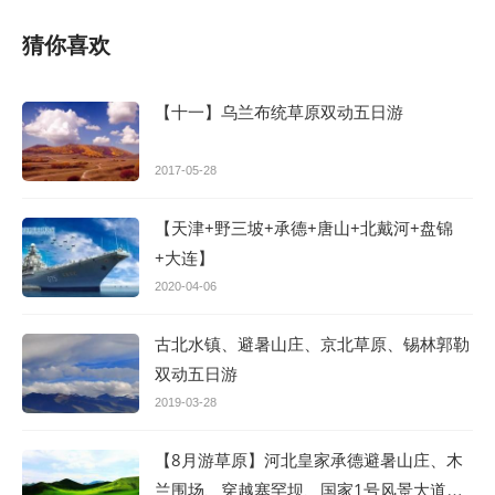
猜你喜欢
【十一】乌兰布统草原双动五日游
2017-05-28
【天津+野三坡+承德+唐山+北戴河+盘锦
+大连】
2020-04-06
古北水镇、避暑山庄、京北草原、锡林郭勒
双动五日游
2019-03-28
【8月游草原】河北皇家承德避暑山庄、木
兰围场、穿越塞罕坝、国家1号风景大道、