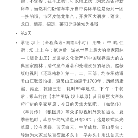
德，不含餐，在车上我们可以铺上我们为您准备得新
床单，当然我们卧铺车本身自带得床单也是做到一团
一换的哦。市区麦德龙集合，开发区大润发，蓬莱、
龙口、栖霞、招远、莱阳导游通知为准哦
第2天
承德 坝上（全程高速+国道4小时） 用餐： 中 晚 住
宿：坝 上上 午：抵达后，游览世界上最大的皇家园林
—【避暑山庄】是世界文化遗产和中国现存最大的古
典皇家园林，清代皇帝避暑和处理政务的场所。赵薇
版电视剧《还珠格格》第一、二、三部，均在承德避
暑山庄取景拍摄。避暑山庄始建于1703年，历经清康
熙、雍正、乾隆三朝，耗时89年建成。下 午：中餐
后，乘车前往【木兰围场-坝上草原】昔日康熙大帝秋
狩打猎的皇家草原，今日的天然大氧吧，《如懿传》
《芈月传》《狼图腾》等众多影视剧外景拍摄地；夏
季最热时，草原平均气温也只有28℃；这是欧式风光
草原，没有雾霾、蓝天白云、牛羊成群、高山曼甸；
导游为大家发放百变魔术头巾，举办头巾用法创意大