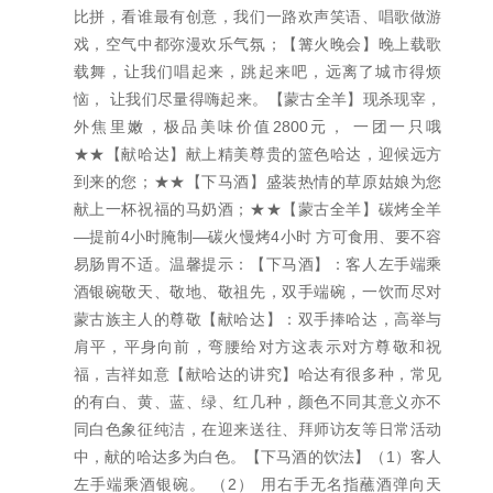
比拼，看谁最有创意，我们一路欢声笑语、唱歌做游
戏，空气中都弥漫欢乐气氛；【篝火晚会】晚上载歌
载舞，让我们唱起来，跳起来吧，远离了城市得烦
恼， 让我们尽量得嗨起来。【蒙古全羊】现杀现宰，
外焦里嫩，极品美味价值2800元， 一团一只哦
★★【献哈达】献上精美尊贵的篮色哈达，迎候远方
到来的您；★★【下马酒】盛装热情的草原姑娘为您
献上一杯祝福的马奶酒；★★【蒙古全羊】碳烤全羊
—提前4小时腌制—碳火慢烤4小时 方可食用、要不容
易肠胃不适。温馨提示：【下马酒】：客人左手端乘
酒银碗敬天、敬地、敬祖先，双手端碗，一饮而尽对
蒙古族主人的尊敬【献哈达】：双手捧哈达，高举与
肩平，平身向前，弯腰给对方这表示对方尊敬和祝
福，吉祥如意【献哈达的讲究】哈达有很多种，常见
的有白、黄、蓝、绿、红几种，颜色不同其意义亦不
同白色象征纯洁，在迎来送往、拜师访友等日常活动
中，献的哈达多为白色。【下马酒的饮法】（1）客人
左手端乘酒银碗。 （2） 用右手无名指蘸酒弹向天