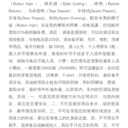
（Bubur Injin ）、烤乳猪（Babi Guling）、烤鸭（Bebek
Betutu）、乌布脏鸭（Tepi Sawah）、辛辣鸡(Ayam Pepes)、
辛辣鱼(Ikan Pepes)、炸鸡(Ayam Goreng)、配有水果的椰子
饭（Bubur Injin）在这里的餐馆内用餐，价格低廉，但结账时
需加21%税和服务费。酒店： 插座是圆形的，可以向酒店前台
借转换器；当地电压是220伏。请自备牙刷、毛巾、拖鞋、洗漱
等用品。海关与检疫：烟 200支、酒 1公升、个人用香水 1瓶；
携入外币需事先申报，离境时外币不得多于入境申报数量。
动、植物与食品不能入境。小费：在巴厘岛是需要给服务人员
小费的，一般需要10000盾（约RMB5）即可温馨提示：在印尼
最好的穿着是拖鞋、沙滩裤、T-shirt，方便而轻松。最好备齐
清凉油、风油精等防止蚊虫叮咬的药物，带好防晒油、墨镜、
遮阳伞等，最好带件长袖衣服，以防室内、车内的空调温度较
低。其他：一、印度尼西亚驾驶方向为左驾右行，与国内相
反，请注意交通安全。二、不可直接饮用自来水，须饮瓶装
水，豪华酒店里亦同。三、不可在非指定的海滩区域游泳，风
浪很大的时候，要注意海滩上的红黄标志旗。四、不可用左手
握手、选择食品或触摸别人，因左手只在卫生间用。 五、不可