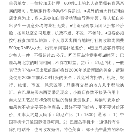
单男单女，一律按加床处理；60岁以上的老人参团需有直系亲
属的陪同，患病旅行者和孕妇不得参团。●境外的当天行程到酒
店休息为止，客人若参加自费活动请由导游带领，客人私自外
出发生一切意外均与我社无关。●往返程机票为团队折扣经济
舱，按照航空公司规定，机票不退、不改、不签转。●游客必须
按行程参加团队旅游，个人原因离团当地旅行社将收取离团费
500元RMB/人/天。出现单间需补足差价。●巴厘岛旅客行李限
定每人一件，不得超过23公斤。◤巴厘岛注意事项◢时区： 巴
厘岛与北京的时间相同，不存在时差。货币： 印尼卢比，一般
表记为RP在中国出境前最好换好2006年以后新版的美金，请避
免使用2006年前和CB打头的美金，以免对方拒收。机场、银
行、旅馆、市区、风景区等，只要有交易的地方几乎都能换
汇。在巴厘岛买东西要带足现金，小商店多数不接受信用卡，
而大型工艺品店和免税店里的价格要贵很多。购物时要杀价，
如果你不确定要买某件商品，最好不要问价格，更不要讨价还
价。汇率大约是人民币：印尼卢比（1：1500）通讯 ： 1）中
国手机卡开通国际漫游可用。2）巴厘岛手机卡：通讯行有售，
除打电话外，也可收发短信。特色美食： 椰子壳中蒸熟的米饭