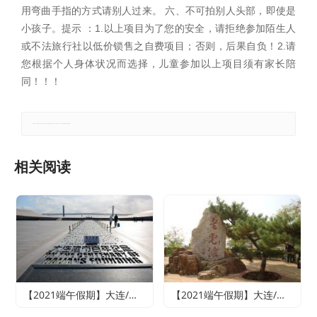
用弯曲手指的方式请别人过来。 六、不可拍别人头部，即使是
小孩子。提示 ：1.以上项目为了您的安全，请拒绝参加陌生人
或不法旅行社以低价锁售之自费项目；否则，后果自负！2.请
您根据个人身体状况而选择，儿童参加以上项目须有家长陪
同！！！
郑重声明：本文版权归原作者所有，转载文章仅为传播更多信息之目的，如有侵权行为，请第一时间联系我们修改或删除。
相关阅读
【2021端午假期】大连/魅力旅顺/情迷威尼斯纯玩双船四日游
【2021端午假期】大连/老虎滩海洋公园或森林动物园（2选1）/旅顺精品纯玩双船四日游（含老虎滩海洋五馆套票、旅顺潜艇博物馆+巡航体验）