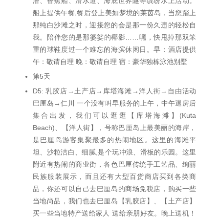
潜、香蕉船、滑水道、海底世界隧等缤纷水上活动。
船上提供午餐,餐后登上美如梦境的莱茵岛，当您踏上
那纯白沙滩之时，迎接您的会是那一份久违的轻松自
我。陪伴您的是那婆娑的椰影……嘿，快甩掉那双笨
重的球鞋度过一个难忘的海滨休闲日。早：酒店提供
午：敬请自理 晚：敬请自理 宿：豪华独栋泳池别墅
第5天
D5: 乳胶店→土产店→库塔海滩→洋人街→自由活动
巴厘岛→仁川 一个没有叫早服务的上午，中午退房后
集合出发，我们可以逛逛【库塔海滩】(Kuta
Beach)、【洋人街】，号称巴厘岛上最美丽的海岸，
是巴厘岛游客集聚最多的热闹地区。这里的海滩平
坦、沙粒洁白、细腻,是个玩冲浪、滑板的乐园。这里
附近有热闹的商业街，各色巴厘传统手工艺品、绚丽
民族服装展示，而且还有大型百货商店买到各类商
品，你还可以自己去巴厘岛的商场免税店，购买一些
当地尚品，我们也去巴厘岛【乳胶店】、【土产店】
买一些当地特产送给家人 送给亲朋好友。晚上送机！