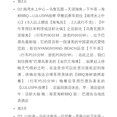
第2天
D2:南湾水上中心→乌鲁瓦图→天涯海角→下午茶→海
鲜BBQ→LULUSPA按摩 早餐后乘车前往【南湾水上中
心】( 8人以上赠送【海龟岛】，2人成行不含)；【中
午享用日本料理或活虾火锅】之后前往【乌鲁瓦图天
涯海角】（行车约90分钟，游览约60分钟），位于巴
厘岛最南端，它的背后有一段凄美的中国梁祝式爱情
悲剧；前往NYANGNYANG BEACH品尝【下午茶】
（行车约15分钟，游览约30分钟）；在此之后，我们
前往拥有“巴厘岛著名的【金巴兰海滩】，如果赶上傍
晚天气晴好之时，在这里你可以欣赏日落前赶到海
滩，傍晚在海边沙滩享用美味的【BBQ海鲜烧烤套
餐】（行车约20分钟）晚餐后享用巴厘岛著名的
【LULUSPA 按摩】，后返回酒店休息。早：酒店提供
午：活虾火锅 晚：海景海鲜BBQ 宿： 巴厘岛当地优
质酒店
第3天
D3: 山中湖→乌伦达努寺→印尼餐→草莓小站下午茶→