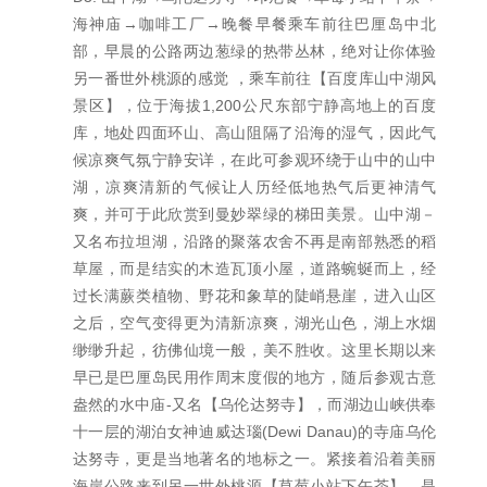
海神庙→咖啡工厂→晚餐早餐乘车前往巴厘岛中北
部，早晨的公路两边葱绿的热带丛林，绝对让你体验
另一番世外桃源的感觉 ，乘车前往【百度库山中湖风
景区】，位于海拔1,200公尺东部宁静高地上的百度
库，地处四面环山、高山阻隔了沿海的湿气，因此气
候凉爽气氛宁静安详，在此可参观环绕于山中的山中
湖，凉爽清新的气候让人历经低地热气后更神清气
爽，并可于此欣赏到曼妙翠绿的梯田美景。山中湖－
又名布拉坦湖，沿路的聚落农舍不再是南部熟悉的稻
草屋，而是结实的木造瓦顶小屋，道路蜿蜒而上，经
过长满蕨类植物、野花和象草的陡峭悬崖，进入山区
之后，空气变得更为清新凉爽，湖光山色，湖上水烟
缈缈升起，彷佛仙境一般，美不胜收。这里长期以来
早已是巴厘岛民用作周末度假的地方，随后参观古意
盎然的水中庙-又名【乌伦达努寺】，而湖边山峡供奉
十一层的湖泊女神迪威达瑙(Dewi Danau)的寺庙乌伦
达努寺，更是当地著名的地标之一。紧接着沿着美丽
海岸公路来到另一世外桃源【草莓小站下午茶】，是