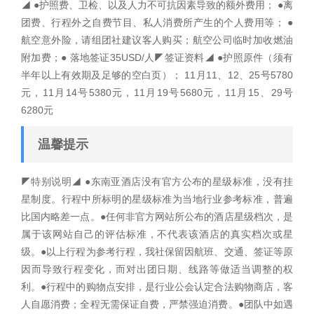
◢ ●护照费、卫检、以及人力不可抗因素导致的额外费用； ●离
团费、行程外之自费节目、私人消费所产生的个人费用等； ●
航空意外险，请组团社建议客人购买；航空公司临时加收燃油
附加费；● 落地签证35USD/人◤签证资料◢ ●护照原件（须有
半年以上有效期及足够的空白页）； 11月11、12、25号5780
元，11月14号5380元，11月19号5680元，11月15、29号
6280元
温馨提示
◤特别说明◢ ●东南亚酒店没有官方公布的星级标准，没有挂
星制度。行程中所标明的星级标准为当地行业参考标准，普遍
比国内略差一点。●任何非官方网站所公布的酒店星级档次，是
属于该网站自己的评估标准，不代表该酒店的真实档次或星
级。●以上行程为参考行程，我社保留因航班、交通、签证等原
因而导致行程变化，而对出团日期、线路等做适当调整的权
利。●行程中的购物点安排，是行业公会认定合法购物商店，客
人自愿消费；全程无需保证自费，严禁强迫消费。●团队中如遇