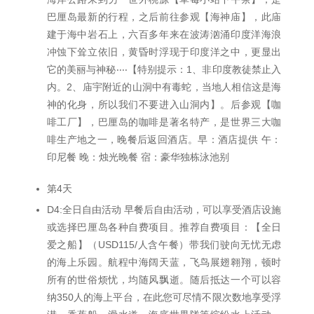
巴厘岛最新的行程，之后前往参观【海神庙】，此庙
建于海中岩石上，六百多年来在波涛汹涌印度洋海浪
冲蚀下耸立依旧，黄昏时浮现于印度洋之中，更显出
它的美丽与神秘‧‧‧‧【特别提示：1、非印度教徒禁止入
内。2、庙宇附近的山洞中有毒蛇，当地人相信这是海
神的化身，所以我们不要进入山洞内】。后参观【咖
啡工厂】，巴厘岛的咖啡是著名特产，是世界三大咖
啡生产地之一，晚餐后返回酒店。早：酒店提供 午：
印尼餐 晚：烛光晚餐 宿：豪华独栋泳池别
第4天
D4:全日自由活动 早餐后自由活动，可以享受酒店设施
或选择巴厘岛各种自费项目。推荐自费项目：【全日
爱之船】（USD115/人含午餐）带我们驶向无忧无虑
的海上乐园。航程中海阔天蓝，飞鸟展翅翱翔，顿时
所有的世俗烦忧，均随风飘逝。随后抵达一个可以容
纳350人的海上平台，在此您可尽情不限次数地享受浮