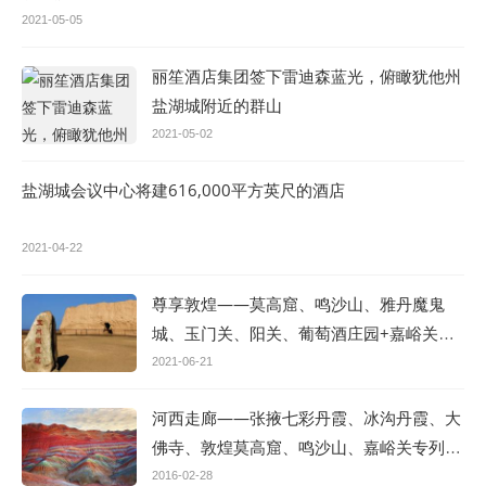
2021-05-05
丽笙酒店集团签下雷迪森蓝光，俯瞰犹他州
盐湖城附近的群山
2021-05-02
盐湖城会议中心将建616,000平方英尺的酒店
2021-04-22
尊享敦煌——莫高窟、鸣沙山、雅丹魔鬼
城、玉门关、阳关、葡萄酒庄园+嘉峪关文
化深度体验专列八日游
2021-06-21
河西走廊——张掖七彩丹霞、冰沟丹霞、大
佛寺、敦煌莫高窟、鸣沙山、嘉峪关专列八
日游
2016-02-28