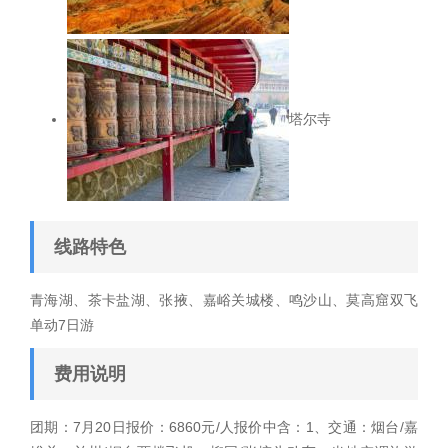
塔尔寺
线路特色
青海湖、茶卡盐湖、张掖、嘉峪关城楼、鸣沙山、莫高窟双飞
单动7日游
费用说明
团期：7月20日报价：6860元/人报价中含：1、交通：烟台/嘉