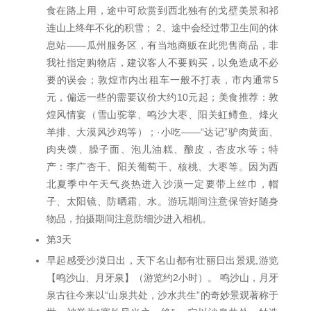
食在路上用，途中可欣赏到西北独有的戈壁美景和祁
连山上终年不化的积雪； 2、途中会经过带卫生间的休
息站——瓜州服务区，有当地商贩在此兜售商品，非
我社指定购物店，建议客人不要购买，以免造成不必
要的误会；敦煌市内出租车一般不打表，市内通常5
元，偏远一些的需要议价大约10元起；美食推荐：敦
煌风情宴（雪山驼掌、鸣沙大枣、阳关虹鳟鱼、烽火
羊排、大漠风沙鸡等）；·小吃——“达记”驴肉黄面、
肉夹馍、臊子面、泡儿油糕、酿皮，杏皮水等；特
产：李广杏干、阳关葡萄干、核桃、大枣等。因为西
北夏季中午天气炎热进入沙漠一定要带上丝巾，帽
子、太阳镜、防晒霜、水。游玩期间注意保管好随身
物品，拍摄期间注意防细沙进入相机。
第3天
早起感受沙漠日出，天下名山都有壮丽日出景观,游览
【鸣沙山、月牙泉】（游览约2小时）。 鸣沙山，月牙
泉古往今来以“山泉共处，沙水共生”的奇妙景观著称于