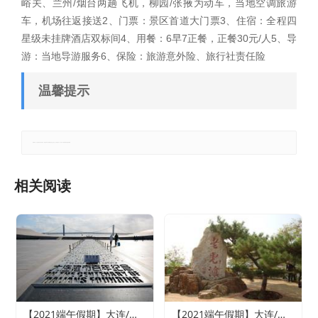
峪关、兰州/烟台两趟飞机，柳园/张掖为动车，当地空调旅游
车，机场往返接送2、门票：景区首道大门票3、住宿：全程四
星级未挂牌酒店双标间4、用餐：6早7正餐，正餐30元/人5、导
游：当地导游服务6、保险：旅游意外险、旅行社责任险
温馨提示
郑重声明：本文版权归原作者所有，转载文章仅为传播更多信息之目的，如有侵权行为，请第一时间联系我们修改或删除。
相关阅读
【2021端午假期】大连/魅力旅顺/情迷威尼斯纯玩双船四日游
【2021端午假期】大连/老虎滩海洋公园或森林动物园（2选1）/旅顺精品纯玩双船四日游（含老虎滩海洋五馆套票、旅顺潜艇博物馆+巡航体验）