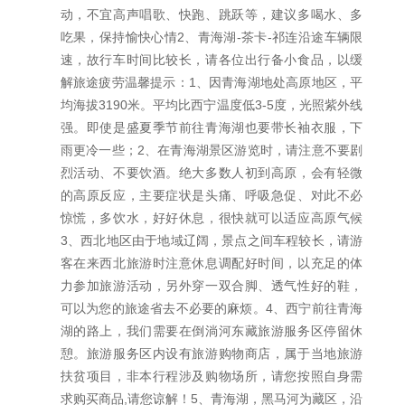
动，不宜高声唱歌、快跑、跳跃等，建议多喝水、多
吃果，保持愉快心情2、青海湖-茶卡-祁连沿途车辆限
速，故行车时间比较长，请各位出行备小食品，以缓
解旅途疲劳温馨提示：1、因青海湖地处高原地区，平
均海拔3190米。平均比西宁温度低3-5度，光照紫外线
强。即使是盛夏季节前往青海湖也要带长袖衣服，下
雨更冷一些；2、在青海湖景区游览时，请注意不要剧
烈活动、不要饮酒。绝大多数人初到高原，会有轻微
的高原反应，主要症状是头痛、呼吸急促、对此不必
惊慌，多饮水，好好休息，很快就可以适应高原气候
3、西北地区由于地域辽阔，景点之间车程较长，请游
客在来西北旅游时注意休息调配好时间，以充足的体
力参加旅游活动，另外穿一双合脚、透气性好的鞋，
可以为您的旅途省去不必要的麻烦。4、西宁前往青海
湖的路上，我们需要在倒淌河东藏旅游服务区停留休
憩。旅游服务区内设有旅游购物商店，属于当地旅游
扶贫项目，非本行程涉及购物场所，请您按照自身需
求购买商品,请您谅解！5、青海湖，黑马河为藏区，沿