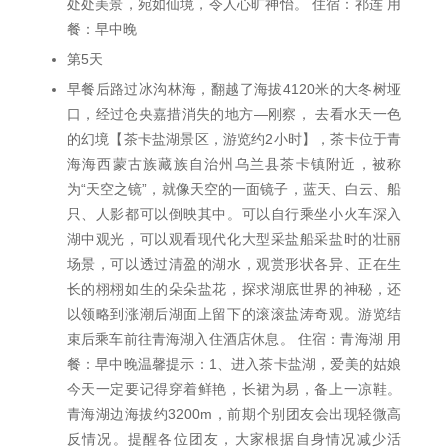
处处美景，宛如仙境，令人心旷神怡。 住宿：祁连 用
餐：早中晚
第5天
早餐后路过冰沟林海，翻越了海拔4120米的大冬树垭
口，经过仓央嘉措消失的地方—刚察， 去看水天一色
的幻境【茶卡盐湖景区，游览约2小时】，茶卡位于青
海海西蒙古族藏族自治州乌兰县茶卡镇附近，被称
为“天空之镜”，就像天空的一面镜子，蓝天、白云、船
只、人影都可以倒映其中。可以自行乘坐小火车深入
湖中观光，可以观看现代化大型采盐船采盐时的壮丽
场景，可以透过清盈的湖水，观赏形状各异、正在生
长的栩栩如生的朵朵盐花，探求湖底世界的神秘，还
以领略到涨潮后湖面上留下的滚滚盐涛奇观。游览结
束后乘车前往青海湖入住酒店休息。 住宿：青海湖 用
餐：早中晚温馨提示：1、进入茶卡盐湖，爱美的姑娘
今天一定要记得穿着鲜艳，长裙为易，备上一凉鞋。
青海湖边海拔约3200m，前期个别团友会出现轻微高
反情况。提醒各位团友，大家根据自身情况减少活