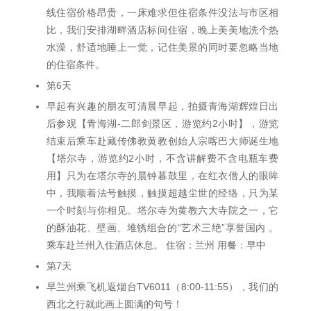
线住宿价格昂贵，一床难求但住宿条件没法与市区相
比，我们安排湖畔酒店标间住宿，晚上美美地洗个热
水澡，舒适地睡上一觉，记住美景的同时要忽略当地
的住宿条件。
第6天
早起有兴趣的朋友可清晨早起，拍摄青海湖辉煌日出
后参观【青海湖-二郎剑景区，游览约2小时】，游览
结束后乘车赴藏传佛教黄教创始人宗喀巴大师诞生地
【塔尔寺，游览约2小时，不含讲解费不含电瓶车费
用】只为在塔尔寺的晨钟暮鼓里，在红衣僧人的眼眸
中，我顺着法号触摸，触摸超越尘世的经络，只为某
一个时刻与你相见。塔尔寺为黄教六大寺院之一，它
的酥油花、壁画、堆锈组合的“艺术三绝”享誉国内 。
乘车赴兰州入住酒店休息。 住宿：兰州 用餐：早中
第7天
早兰州乘飞机返烟台TV6011（8:00-11:55），我们的
西北之行就此画上圆满的句号！