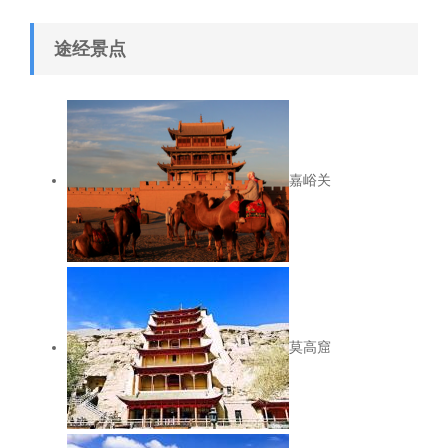
途经景点
嘉峪关
莫高窟