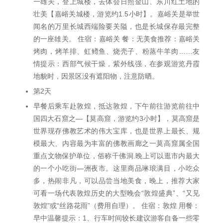
一雄关，登上城楼，去体会日照金山、东川红土地的
壮美【嘉峪关城楼，游览约1.5小时】。嘉峪关是举世
闻名的万里长城西端险要关隘，也是长城保存最完整
的一座雄关。 住宿：嘉峪关 餐：无美食推荐：嘉峪关
烤肉，烤羊排、虹鳟鱼、烧壳子、粉蒸牛羊肉……友
情提示：西部气候干燥，紫外线强，在参观游览丹霞
地貌时，因景区没有遮阳物，注意防晒。
第2天
早餐后乘车赴敦煌，抵达敦煌，下午前往游览前往中
国四大石窟之—【莫高窟，游览约3小时】，莫高窟是
世界现存佛教艺术的伟大宝库，也是世界上最长、规
模最大、内容最为丰富的佛教画廊之一莫高窟属全国
重点文物保护单位，俗称千佛洞.晚上可以逛市内最大
的一个小吃街―洲夜市。这里商品琳琅满目，小吃众
多，热闹非凡，可以品尝当地美食，晚上，推荐大家
可看一场代表敦煌历史的大型晚会“敦煌盛典”、“又见
敦煌”或“丝路花雨”（费用自理）。 住宿：敦煌 用餐：
早中温馨提示：1、行车时间较长建议游客自备一些零