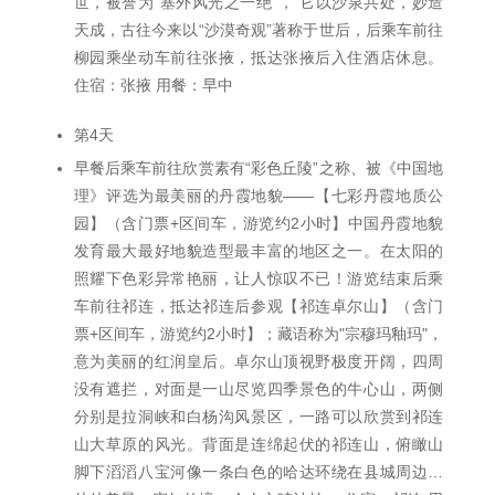
世，被誉为“塞外风光之一绝”， 它以沙泉共处，妙造
天成，古往今来以“沙漠奇观”著称于世后，后乘车前往
柳园乘坐动车前往张掖，抵达张掖后入住酒店休息。
住宿：张掖 用餐：早中
第4天
早餐后乘车前往欣赏素有“彩色丘陵”之称、被《中国地
理》评选为最美丽的丹霞地貌——【七彩丹霞地质公
园】（含门票+区间车，游览约2小时】中国丹霞地貌
发育最大最好地貌造型最丰富的地区之一。在太阳的
照耀下色彩异常艳丽，让人惊叹不已！游览结束后乘
车前往祁连，抵达祁连后参观【祁连卓尔山】（含门
票+区间车，游览约2小时】；藏语称为"宗穆玛釉玛"，
意为美丽的红润皇后。卓尔山顶视野极度开阔，四周
没有遮拦，对面是一山尽览四季景色的牛心山，两侧
分别是拉洞峡和白杨沟风景区，一路可以欣赏到祁连
山大草原的风光。背面是连绵起伏的祁连山，俯瞰山
脚下滔滔八宝河像一条白色的哈达环绕在县城周边…