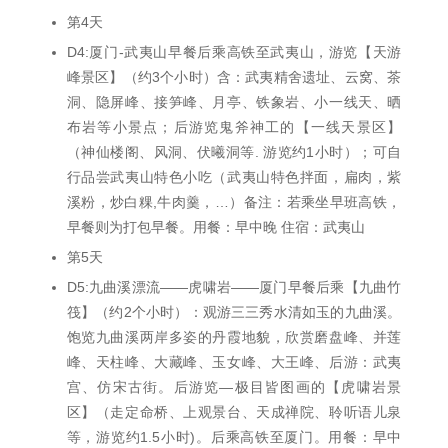
第4天
D4:厦门-武夷山早餐后乘高铁至武夷山，游览【天游
峰景区】（约3个小时）含：武夷精舍遗址、云窝、茶
洞、隐屏峰、接笋峰、月亭、铁象岩、小一线天、晒
布岩等小景点；后游览鬼斧神工的【一线天景区】
（神仙楼阁、风洞、伏曦洞等. 游览约1小时）；可自
行品尝武夷山特色小吃（武夷山特色拌面，扁肉，紫
溪粉，炒白粿,牛肉羹，…）备注：若乘坐早班高铁，
早餐则为打包早餐。用餐：早中晚 住宿：武夷山
第5天
D5:九曲溪漂流——虎啸岩——厦门早餐后乘【九曲竹
筏】（约2个小时）：观游三三秀水清如玉的九曲溪。
饱览九曲溪两岸多姿的丹霞地貌，欣赏磨盘峰、并莲
峰、天柱峰、大藏峰、玉女峰、大王峰、后游：武夷
宫、仿宋古街。后游览—极目皆图画的【虎啸岩景
区】（走定命桥、上观景台、天成禅院、聆听语儿泉
等，游览约1.5小时)。后乘高铁至厦门。用餐：早中