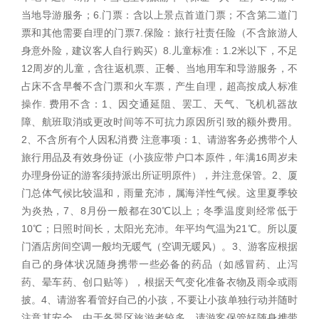
当地导游服务；6.门票：含以上景点首道门票；不含第二道门
票和其他需要自理的门票7.保险：旅行社责任险（不含旅游人
身意外险，建议客人自行购买）8.儿童标准：1.2米以下，不足
12周岁的儿童，含往返机票、正餐、当地用车和导游服务，不
占床不含早餐不含门票和火车票，产生自理，超高按成人标准
操作. 费用不含：1、因交通延阻、罢工、天气、飞机机器故
障、航班取消或更改时间等不可抗力原因所引致的额外费用。
2、不含所有个人因私消费 注意事项：1、请游客务必携带个人
旅行用品及有效身份证（小孩应带户口本原件，年满16周岁未
办理身份证的游客须持派出所证明原件），并注意保管。2、厦
门总体气候比较温和，雨量充沛，属海洋性气候。这里夏季较
为炎热，7、8月份一般都在30℃以上；冬季温度则经常低于
10℃；日照时间长，太阳光充沛。年平均气温为21℃。所以厦
门酒店房间空调一般均无暖气（空调无暖风）。3、游客应根据
自己的身体状况随身携带一些必备的药品（如感冒药、止泻
药、晕车药、创口贴等），根据天气变化准备衣物及雨伞或雨
披。4、请游客看管好自己的小孩，不要让小孩单独行动并随时
注意其安全，由于各景区旅游者较多，请游客保管好随身携带