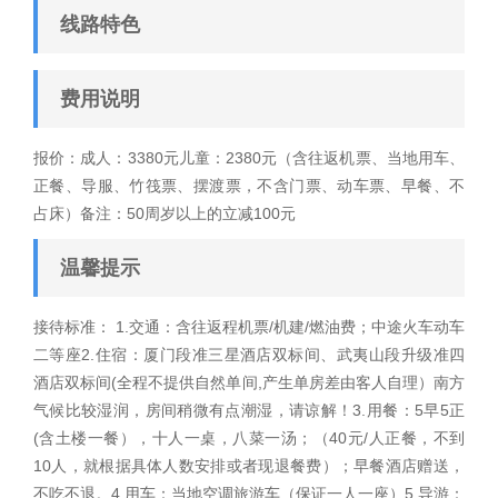
线路特色
费用说明
报价：成人：3380元儿童：2380元（含往返机票、当地用车、
正餐、导服、竹筏票、摆渡票，不含门票、动车票、早餐、不
占床）备注：50周岁以上的立减100元
温馨提示
接待标准： 1.交通：含往返程机票/机建/燃油费；中途火车动车
二等座2.住宿：厦门段准三星酒店双标间、武夷山段升级准四
酒店双标间(全程不提供自然单间,产生单房差由客人自理）南方
气候比较湿润，房间稍微有点潮湿，请谅解！3.用餐：5早5正
(含土楼一餐），十人一桌，八菜一汤；（40元/人正餐，不到
10人，就根据具体人数安排或者现退餐费）；早餐酒店赠送，
不吃不退。4.用车：当地空调旅游车（保证一人一座）5.导游：