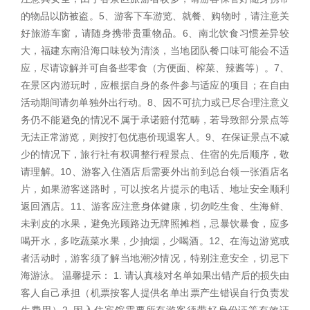
的物品以防被盗。5、游客下车游览、就餐、购物时，请注意关
好旅游车窗，请随身携带贵重物品。6、南北饮食习惯差异较
大，福建东南沿海口味较为清淡，当地团队餐口味可能会不适
应，尽请谅解并可自备些零食（方便面、榨菜、辣酱等）。7、
在景区内游玩时，应根据自身的条件参与适应的项目；在自由
活动期间请勿单独外出行动。8、因不可抗力或已尽合理注意义
务仍不能避免的情况不属于承诺赔付范畴，若导致部分景点等
无法正常游览，则按打包优惠价现退客人。9、在保证景点不减
少的情况下，旅行社有权调整行程景点、住宿的先后顺序，敬
请理解。10、游客入住酒店后需要外出前到总台领一张酒店名
片，如果游客迷路时，可以按名片提示的电话、地址安全顺利
返回酒店。11、游客应注意身体健康，切勿吃生食、生海鲜、
未剥皮的水果，避免光顾路边无牌照摊档，忌暴饮暴食，应多
喝开水，多吃蔬菜水果，少抽烟，少喝酒。12、在海边游览或
者活动时，游客须了解当地潮汐情况，特别注意安全，切忌下
海游泳。 温馨提示： 1. 请认真核对名单如果出错产后的损失由
客人自己承担（机票按客人提供名单出票产生错误自行负责发