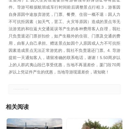
生费用）2. 因入住宾馆需要所有游客须带好身份证等有效证
件。导游可根据航班或车行时间前后调整景点行程.3．游客因
自身原因中途放弃游览，门票、餐费、住宿一概不退：因人力
不可抗拒因素（如天气，罢工、火灾等原因）造成的景点等无
法游览的和往返大交通延误等产生的各种费用客人自理，我社
只负责退还门票折扣价，如产生额外的住宿、门票及交通的费
用，由客人自己承担。赠送景点如因个人原因或人力不可抗拒
因素造成景点无法正常游览的，我社不负责退还门票。4. 导游
提前一天通知客人，请留准确的联系电话，谢谢！5.50周岁以
上的人群武夷山段已享受优惠，当地不再退差价，厦门段70周
岁以上凭证件产生的优惠，当地导游现退差价，请知晓！
郑重声明：本文版权归原作者所有，转载文章仅为传播更多信息之目的，如有侵权行为，请第一时间联系我们修改或删除。
相关阅读