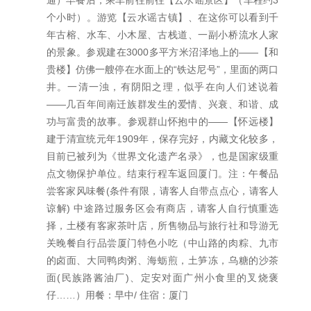
通）早餐后，乘车前往前往【云水谣景区】（车程约3
个小时）。游览【云水谣古镇】、在这你可以看到千
年古榕、水车、小木屋、古栈道、一副小桥流水人家
的景象。参观建在3000多平方米沼泽地上的——【和
贵楼】仿佛一艘停在水面上的“铁达尼号”，里面的两口
井。一清一浊，有阴阳之理，似乎在向人们述说着
——几百年间南迁族群发生的爱情、兴衰、和谐、成
功与富贵的故事。参观群山怀抱中的——【怀远楼】
建于清宣统元年1909年，保存完好，内藏文化较多，
目前已被列为《世界文化遗产名录》，也是国家级重
点文物保护单位。结束行程车返回厦门。注：午餐品
尝客家风味餐(条件有限，请客人自带点点心，请客人
谅解) 中途路过服务区会有商店，请客人自行慎重选
择，土楼有客家茶叶店，所售物品与旅行社和导游无
关晚餐自行品尝厦门特色小吃（中山路的肉粽、九市
的卤面、大同鸭肉粥、海蛎煎，土笋冻，乌糖的沙茶
面(民族路酱油厂)、定安对面广州小食里的叉烧褒
仔……）用餐：早中/ 住宿：厦门