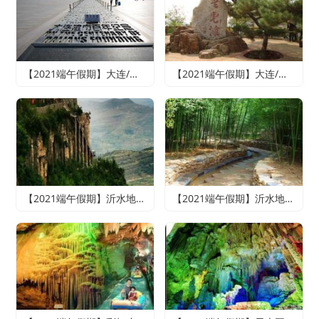
【2021端午假期】大连/魅力旅顺/情迷威尼斯纯玩双船四日游
【2021端午假期】大连/老虎滩海洋公园或森林动物园（2选1）/旅顺精品纯玩双船四日游（含老虎滩海洋五馆套票、旅顺潜艇博物馆+巡航体验）
【2021端午假期】沂水地下大峡谷、萤火虫水洞、天上王城2日游
【2021端午假期】沂水地下大峡谷、萤火虫水洞、竹泉村、红石寨悠悠竹泉二日游