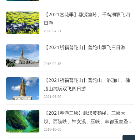
【2021赏花季】婺源篁岭、千岛湖双飞四
日游
2020-04-21
【2021祈福普陀山】普陀山双飞三日游
2016-02-15
【2021祈福普陀山】普陀山、洛珈山、佛
顶山纯玩双飞四日游
2021-06-20
【2021春游三峡】武汉黄鹤楼、三峡大
坝、西陵峡、神女溪、巫峡、丰都玉皇圣
地、磁器口双飞六日游
2018-10-08