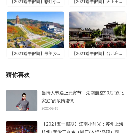
【2021端午假期】彩虹小镇、雪山彩虹谷、地下大峡谷、萤火虫水洞二日游
【2021端午假期】天上王城+地下大峡谷+萤火虫水洞+竹泉村+龙园古城三日游
【2021端午假期】最美乡村竹泉村+寻梦台儿庄古城+尼山圣境二日游
【2021端午假期】台儿庄古城、微山湖红荷湿地休闲两日游
猜你喜欢
当情人节遇上元宵节，湖南航空90后“双飞
家庭”的浓情蜜意
2022-02-15
【2021五一假期】江南小时光：苏州上海
杭州+挚爱三水乡（周庄/木渎/乌镇）西湖