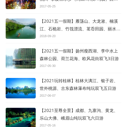
双飞5/双动5日游
2017-05-25
【2021五一假期】雁荡山、大龙湫、楠溪
江、石桅岩、竹筏漂流、茗岙田园、丽水古
街纯玩双飞四日游
2018-09-20
【2021五一假期】扬州瘦西湖、李中水上
森林公园、荷兰花海、欧风花街双飞3日游
2017-05-30
【2021玩转桂林】桂林大漓江、银子岩、
世外桃源、古东森林瀑布纯玩双飞五日游
2017-06-07
【2021至尊全景】成都、九寨沟、黄龙、
乐山大佛、峨眉山纯玩双飞六日游
2017-05-16