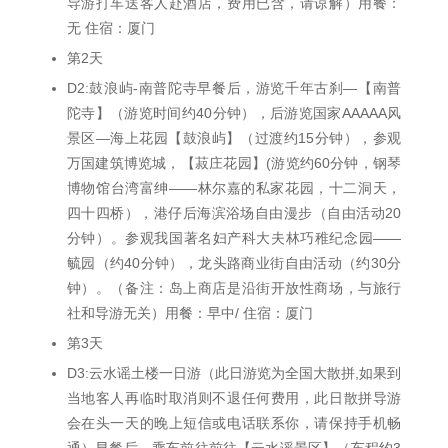
导游打车送客人赴酒店，费用已含，请谅解）用餐：
无 住宿：厦门
第2天
D2:鼓浪屿-南普陀寺早餐后，游览千年古刹—【南普
陀寺】（游览时间约40分钟），后游览国家AAAAA风
景区—海上花园【鼓浪屿】（过渡约15分钟），参观
万国建筑博览城，【菽庄花园】(游览约60分钟，钢琴
博物馆台湾富绅——林尔嘉的私家花园，十二洞天，
四十四桥），港仔后海滨浴场自由漫步（自由活动20
分钟）。参观我国著名妇产科大夫林巧稚纪念园——
毓园（约40分钟），龙头路商业街自由活动（约30分
钟）。（备注：岛上商店是沿街开放性商场，与旅行
社和导游无关）用餐：早中/ 住宿：厦门
第3天
D3:云水谣土楼一日游（此日游览为全国大散拼,如果到
当地客人再临时取消则不退任何费用，此日散拼导游
会在头一天的晚上短信或电话联系你，请保持手机畅