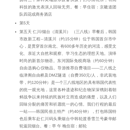
科技的激光表演人回味无穷。餐：早住宿：京畿道团
队四花或商务酒店
第5天
第五天 仁川/烟台（清溪川） （三八线）早餐后，韩国
市政新工程--清溪川（约15分钟）位于韩国首尔市中
心，是贯穿首尔南北、有600多年历史的河流，感受文
化、亲近大自然和观察、学习生态的理想天地。演绎
时尚的新首尔物语。东河国际免税商场（约60分钟）
自由选购心仪物品。导游推荐自费项目——三八线之
临津阁自由桥及DMZ隧道（自费350元/人，非武装地
带，约120分钟）是一个三八线地区的具有韩国代表性
的统一观光地，这里各种遗迹和纪念物深深镌刻着朝
鲜战争以来持续的民族对立而造成的痛楚，以及人们
回味分裂的痛苦和祈愿统一的心情。我们行程的最后
一站——韩国民俗土特产（约40分钟），打包韩国特
色后乘车赴仁川码头乘烟台中韩轮渡香雪兰号豪华邮
轮返回烟台。餐：早 午 晚住宿：邮轮