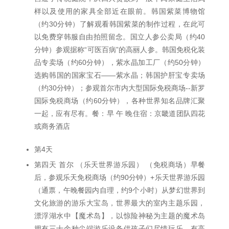
样以及使用的家具全部近在眼前。韩国紫菜博物馆
（约30分钟）了解观看韩国紫菜的制作过程，在此可
以免费穿韩服自由拍照留念。国立人参公卖局（约40
分钟）参观据称“可医百病”的高丽人参。韩国免税化装
品专卖场（约60分钟），紫水晶加工厂（约50分钟）
选购韩国的国家宝石——紫水晶；韩国护肝宝专卖场
（约30分钟）；参观首尔市内大型国际免税商场--新罗
国际免税商场（约60分钟），各种世界知名品牌汇聚
一起，应有尽有。餐：早 午 晚住宿：京畿道团队四花
或商务酒店
第4天
第四天 首尔 （乐天世界游乐园） （免税商场）早餐
后，参观乐天免税商场（约90分钟）+乐天世界游乐园
（通票，午晚餐园内自理，约9个小时）从梦幻世界到
文化旅游的游乐大宝岛，世界最大的室内主题乐园，
漂浮湖水中【魔术岛】，以惊险神秘为主题的魔术岛
拥有三十余种尖端游乐设备供孩子们尽情玩乐，有高