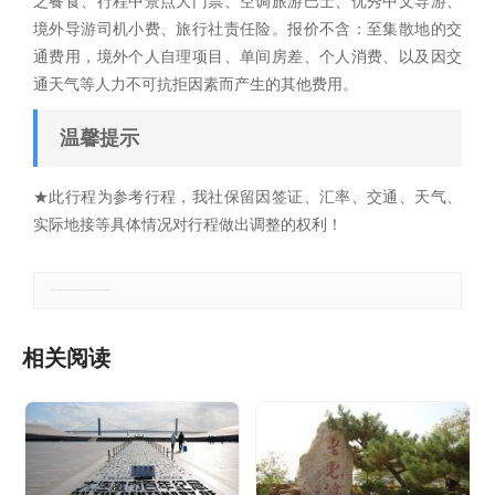
之餐食、行程中景点大门票、空调旅游巴士、优秀中文导游、
境外导游司机小费、旅行社责任险。报价不含：至集散地的交
通费用，境外个人自理项目、单间房差、个人消费、以及因交
通天气等人力不可抗拒因素而产生的其他费用。
温馨提示
★此行程为参考行程，我社保留因签证、汇率、交通、天气、
实际地接等具体情况对行程做出调整的权利！
郑重声明：本文版权归原作者所有，转载文章仅为传播更多信息之目的，如有侵权行为，请第一时间联系我们修改或删除。
相关阅读