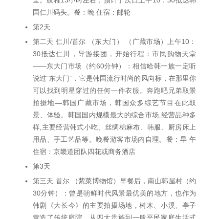
全。航程13小时左右，预计于次日上午10：30抵达韩
国仁川码头。餐：晚 住宿：邮轮
第2天
第二天 仁川/首尔 （东大门） （广藏市场）上午10：
30抵达仁川，导游接团，开始行程：市民购物天堂
——东大门市场（约60分钟）：相信哈韩一族一定听
说过“东大门”，它是韩国流行时尚的风向标，在那里你
可以找到明星穿过的任何一件衣服。奔跑吧兄弟取景
拍摄地—韩国广藏市场，韩国众多综艺节目在此取
景、体验。韩国国内规模最大的综合市场,经营品种多
样,主要经营韩式小吃、丝绸棉麻布、韩服、厨房床上
用品、手工艺品等。晚餐游客市场内自理。餐：早 午
住宿：京畿道团队四花或商务酒店
第3天
第三天 首尔 （紫菜博物馆）早餐后，南山韩屋村（约
30分钟）：曾是朝鲜时代风景最优美的地方，也作为
韩剧《大长今》的主要拍摄场地，树木、小溪、亭子
营造了传统庭院，从四大贵族到一般平民家庭生活式