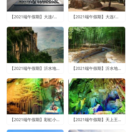
【2021端午假期】大连/魅力旅顺/情迷威尼斯纯玩双船四日游
【2021端午假期】大连/老虎滩海洋公园或森林动物园（2选1）/旅顺精品纯玩双船四日游（含老虎滩海洋五馆套票、旅顺潜艇博物馆+巡航体验）
【2021端午假期】沂水地下大峡谷、萤火虫水洞、天上王城2日游
【2021端午假期】沂水地下大峡谷、萤火虫水洞、竹泉村、红石寨悠悠竹泉二日游
【2021端午假期】彩虹小镇、雪山彩虹谷、地下大峡谷、萤火虫水洞二日游
【2021端午假期】天上王城+地下大峡谷+萤火虫水洞+竹泉村+龙园古城三日游