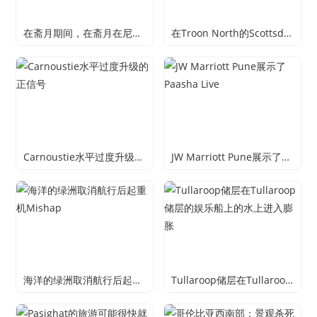
在斋月期间，在斋月在尼罗广场的四季酒店的眼睛在斋月期间的节奏
在Troon North的Scottsdale四季度假酒店庆祝Eggceptional复活节
Carnoustie水平过度升级的正信号
JW Marriott Pune展示了Paasha Live
海洋的绿洲取消航行后起重机Mishap
Tullaroop储层在Tullaroop储层的娱乐船上的水上进入膨胀