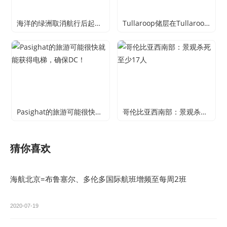
海洋的绿洲取消航行后起重机Mishap
Tullaroop储层在Tullaroop储层的娱乐船上的水上进入膨胀
Pasighat的旅游可能很快就能获得电梯，确保DC！
哥伦比亚西南部：景观杀死至少17人
猜你喜欢
海航北京=布鲁塞尔、多伦多国际航班增频至每周2班
2020-07-19