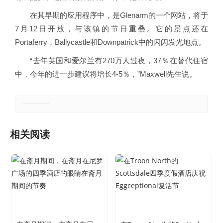
在其早期的应用程序中，是Glenarm的一个网站，将于
7月12日开放，与该镇的节日重叠。它的景点还在
Portaferry，Ballycastle和Downpatrick中的闪闪发光地点。
“去年英国和爱尔兰有270万人过夜，37％在替代住宿
中，今年的进一步建议将增长4-5％，”Maxwell先生说。
郑重声明：本文版权归原作者所有，转载文章仅为传播更多信息之目的，如有侵权行为，请第一时间联系我们修改或删除。
相关阅读