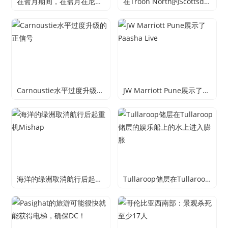
在斋月期间，在斋月在尼罗广场的四季酒店的眼睛在斋月期间的节奏
在Troon North的Scottsdale四季度假酒店庆祝Eggceptional复活节
Carnoustie水平过度升级的正信号
JW Marriott Pune展示了Paasha Live
海洋的绿洲取消航行后起重机Mishap
Tullaroop储层在Tullaroop储层的娱乐船上的水上进入膨胀