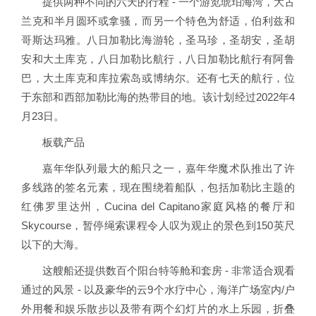
提供两种不同的六天的行程 - 一个游览琥珀海湾，大古
兰克和半月圆环或拿骚，而另一个特色为舒适，伯利兹和
哥斯达玛雅。八日加勒比海游轮，圣马珍，圣胡安，圣胡
安和大土库克，八日加勒比航行，八日加勒比航行有阿鲁
巴，大土库克和库拉索岛或博纳尔。还有七天的航行，位
于东部和西部加勒比海的热带目的地。该计划经过2022年4
月23日。
板载产品
嘉年华队列最大的船只之一，嘉年华魔术队推出了许
多线路的签名元素，现在围绕着船队，包括加勒比主题的
红佛罗里达州，Cucina del Capitano家庭风格的餐厅和
Skycourse，暂停绳索课程令人叹为观止的景色到150英尺
以下的大海。
这艘船还提供数百个阳台特等舱和套房 - 非常适合观看
通过的风景 - 以及豪华的云9个水疗中心，海洋广场室内/户
外用餐和娱乐散步以及带有两个幻灯片的水上乐园，折叠