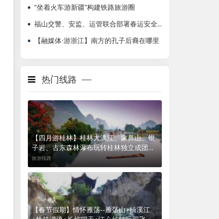
“坐着火车游新疆”构建铁路旅游圈
福山交警、安监、运管联合部署春运安全工作
【融媒体·游浙江】南方的孔子后裔在哪里
热门线路
【四月游桂林】桂林大漓江、象鼻山、银
子岩、古东森林瀑布玩转桂林独立成团双
飞五日游
旅游线路
【春节假期】情怀雁荡--雁荡山+楠溪江