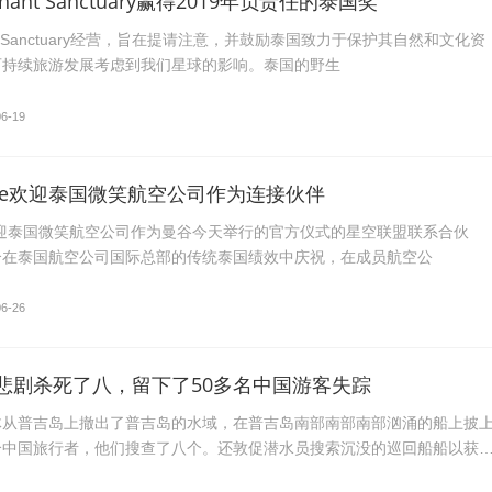
ephant Sanctuary赢得2019年负责任的泰国奖
phantSanctuary经营，旨在提请注意，并鼓励泰国致力于保护其自然和文化资
可持续旅游发展考虑到我们星球的影响。泰国的野生
06-19
liance欢迎泰国微笑航空公司作为连接伙伴
ance欢迎泰国微笑航空公司作为曼谷今天举行的官方仪式的星空联盟联系合伙
合在泰国航空公司国际总部的传统泰国绩效中庆祝，在成员航空公
06-26
悲剧杀死了八，留下了50多名中国游客失踪
体从普吉岛上撤出了普吉岛的水域，在普吉岛南部南部南部汹涌的船上披
个中国旅行者，他们搜查了八个。还敦促潜水员搜索沉没的巡回船船以获