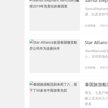
Samui El
SamuiEle
源，以及支持
出游指南
/
2021-
Star Al
StarAlli
人。吉祥的场
出游指南
/
2021-
泰国旅游船
周五，七具尸
船上丢失的几
更多