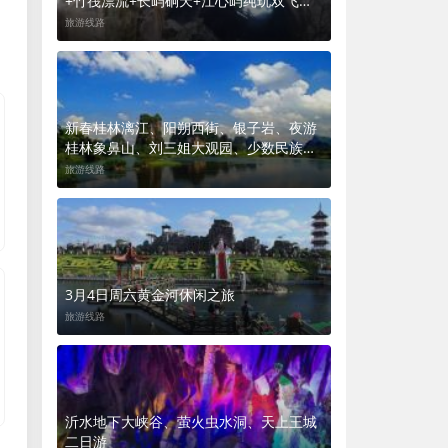
+竹筏漂流+长屿硐天+江心屿纯玩双飞五
日游
旅游线路
新春桂林漓江、阳朔西街、银子岩、夜游
桂林象鼻山、刘三姐大观园、少数民族村
寨、古东瀑布、世外桃园双飞5日
旅游线路
3月4日周六黄金河休闲之旅
旅游线路
沂水地下大峡谷、萤火虫水洞、天上王城
二日游