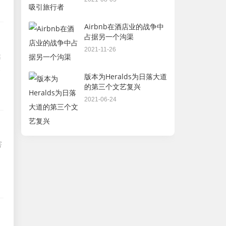
Airbnb在酒店业的战争中
占据另一个沟渠
2021-11-26
靠
市
版本为Heralds为日落大道
的第三个文艺复兴
2021-06-24
害