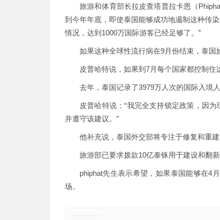
旅游和体育部长拉皮查塔普拉卡恩（Phiphat 
到今年年底，即使泰国能够成功地遏制这种传染
情况，达到1000万国际游客已经足够了。”
如果这种全球性流行病在9月份结束，泰国旅
皮普哈特说，如果到7月每个国家都控制住这
去年，泰国记录了3979万人次的国际入境
皮普哈特说：“我完全支持锁定政策，因为
并遵守该建议。”
他补充说，泰国外交部将专注于修复和重建
旅游部已要求拨款10亿泰铢用于建设和翻
phiphat先生表示希望，如果泰国能够
场。
郑重声明：本文版权归原作者所有，转载文章仅为传播更多信息之目的，如有侵权行为，请第一时间联系我们修改或删除。