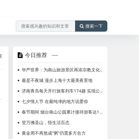
搜索一下
今日推荐
作
海航北京=布鲁塞尔、多伦多国际航班增频至每周2班
海南航
华严世界：为南山旅游景区再添宗教文化胜景
最是不夜城 漫步上海十大最美夜景地
济南青岛每天开行旅客列车174趟 实现公交化
七夕情人节 在最纯净的地方说爱你
春节期间 烟台南山公园累计接待游客达10万人次
登万佛圣山，悟生活百态
黄金周不再熬成“粥”仍需多方合力