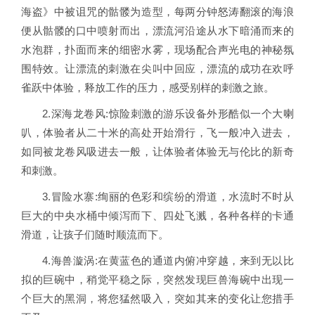
海盗》中被诅咒的骷髅为造型，每两分钟怒涛翻滚的海浪
便从骷髅的口中喷射而出，漂流河沿途从水下暗涌而来的
水泡群，扑面而来的细密水雾，现场配合声光电的神秘氛
围特效。让漂流的刺激在尖叫中回应，漂流的成功在欢呼
雀跃中体验，释放工作的压力，感受别样的刺激之旅。
2.深海龙卷风:惊险刺激的游乐设备外形酷似一个大喇
叭，体验者从二十米的高处开始滑行，飞一般冲入进去，
如同被龙卷风吸进去一般，让体验者体验无与伦比的新奇
和刺激。
3.冒险水寨:绚丽的色彩和缤纷的滑道，水流时不时从
巨大的中央水桶中倾泻而下、四处飞溅，各种各样的卡通
滑道，让孩子们随时顺流而下。
4.海兽漩涡:在黄蓝色的通道内俯冲穿越，来到无以比
拟的巨碗中，稍觉平稳之际，突然发现巨兽海碗中出现一
个巨大的黑洞，将您猛然吸入，突如其来的变化让您措手