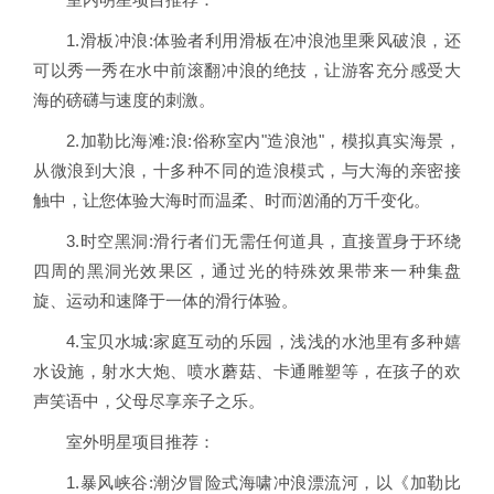
1.滑板冲浪:体验者利用滑板在冲浪池里乘风破浪，还
可以秀一秀在水中前滚翻冲浪的绝技，让游客充分感受大
海的磅礴与速度的刺激。
2.加勒比海滩:浪:俗称室内"造浪池"，模拟真实海景，
从微浪到大浪，十多种不同的造浪模式，与大海的亲密接
触中，让您体验大海时而温柔、时而汹涌的万千变化。
3.时空黑洞:滑行者们无需任何道具，直接置身于环绕
四周的黑洞光效果区，通过光的特殊效果带来一种集盘
旋、运动和速降于一体的滑行体验。
4.宝贝水城:家庭互动的乐园，浅浅的水池里有多种嬉
水设施，射水大炮、喷水蘑菇、卡通雕塑等，在孩子的欢
声笑语中，父母尽享亲子之乐。
室外明星项目推荐：
1.暴风峡谷:潮汐冒险式海啸冲浪漂流河，以《加勒比