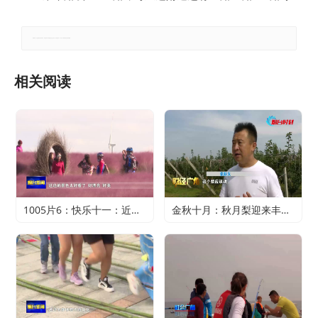
郑重声明：本文版权归原作者所有，转载文章仅为传播更多信息之目的，如有侵权行为，请第一时间联系我们修改或删除。
相关阅读
1005片6：快乐十一：近郊游火爆 家门口轻松过假期
金秋十月：秋月梨迎来丰收 农户赚得满心欢喜