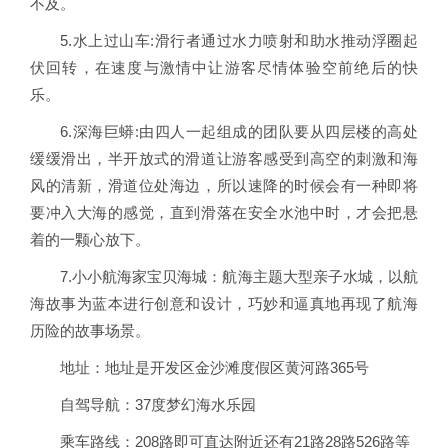
不及。
5.水上过山车:滑行者通过水力喷射和助水推动浮圈起
伏回转，在速度与激情中让游客尽情体验空前绝后的快
乐。
6.深海巨蟒:由四人一起组成的团队要从四层楼的高处
缓缓滑出，半开放式的滑道让游客感受到高空的刺激和海
风的清新，滑道位处海边，所以速降的时候会有一种即将
要冲入大海的感觉，直到滑落在安全水池中时，才会把悬
着的一颗心放下。
7.小小航海家宝贝海城：航海主题大型亲子水城，以航
海故事为蓝本进行创意和设计，巧妙和逼真地再现了航海
历险的故事场景。
地址：地址是开发区金沙滩度假区黄河路365号
自驾导航：37度梦幻海水乐园
乘车路线：208路即可直达附近还有21路28路526路等