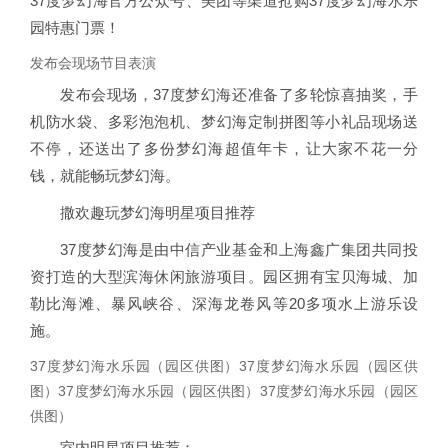
37度梦幻海官方公众号、美团等渠道抢购37度梦幻海水乐
园特惠门票！
发布会现场节目表演
发布会现场，37度梦幻海还准备了多轮惊喜抽奖，手
机防水袋、多彩泡泡机、梦幻海定制拼图等小礼品现场送
不停，还送出了多份梦幻海超值年卡，让大家不花一分
钱，就能畅玩梦幻海。
撒欢趣玩梦幻海明星项目推荐
37度梦幻海是由中信产业基金和上海鑫广集团共同投
资打造的大型滨海休闲旅游项目。园区拥有宝贝海城、加
勒比海滩、暴风峡谷、深海龙卷风等20多项水上游乐设
施。
37度梦幻海水乐园（园区供图）37度梦幻海水乐园（园区供
图）37度梦幻海水乐园（园区供图）37度梦幻海水乐园（园区
供图）
室内明星项目推荐：