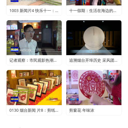
1003 新闻片4 快乐十一：寻特色旅游 享精彩假期
十一假期：生活在海边的正确打开方式
记者观察：市民观影热潮升温 电影行业加快复苏
追溯烟台开埠历史 采风团走进烟台山开埠陈列馆
0130 烟台新闻 片8：剪纸传承 不止于传统
剪窗花 年味浓