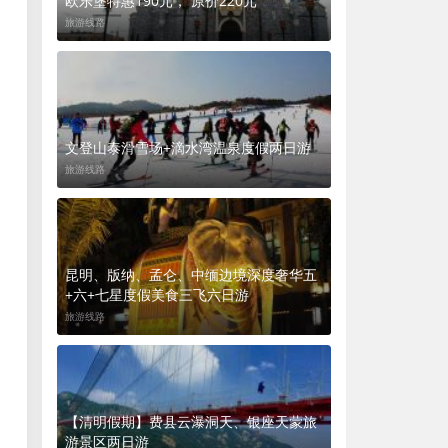
欧乐堡特惠190元， 原价220元
旅游线路
文登山泰滑雪场+滴水湾温泉度假两日游
旅游线路
昆明、版纳、孟仑、中缅边境深度奢华五
+六+七星度假美食三飞六日游
旅游线路
【清明假期】费县云瀑洞天、银座天蒙旅
游景区两日游