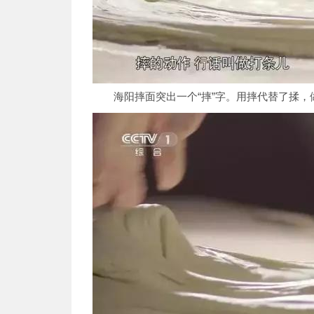
海阳摔面突出一个“摔”字。用摔代替了揉