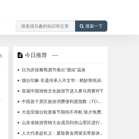
搜索一下
今日推荐
海航北京=布鲁塞尔、多伦多国际航班增频至每周2班
海南航空荣获“
日为庆祝葡萄酒节推出“酒浴”温泉
烟台印象·非遗传承人许文华：精妙剪纸诉说中国故事
首届中国游牧文化旅游节进入赛马周赛环节
中国首个景区旅游消费便利度指数（TCI）发布 颐和园、杭州西湖等排名前列
大连至烟台轮渡春节期间不停航 除夕免费送饺子
山东省旅游营销大会成员到赤山景区进行采风考察
人大代表赵长义：废除黄金周落实带薪休假制