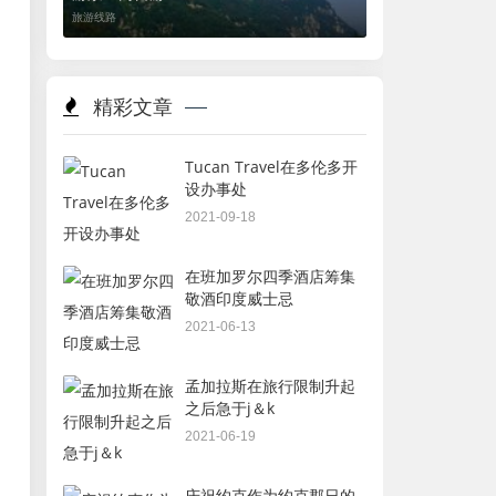
旅游线路
精彩文章
Tucan Travel在多伦多开
设办事处
2021-09-18
在班加罗尔四季酒店筹集
敬酒印度威士忌
2021-06-13
孟加拉斯在旅行限制升起
之后急于j＆k
2021-06-19
庆祝约克作为约克郡日的