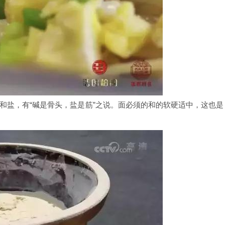
和盐，有“碱是骨头，盐是筋”之说。面必须的和的软硬适中，这也是