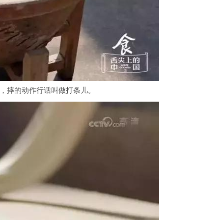
，摔的动作行话叫做打条儿。