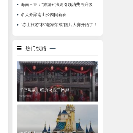
海南三亚：“旅游+”法则引领消费再升级
名犬齐聚南山公园闹新春
“赤山旅游”杯“老家荣成”图片大赛开始了！
热门线路
平邑龟蒙、临沂龙园二日游
旅游线路