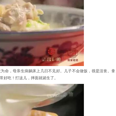
依为命，母亲生病躺床上几日不见好。儿子不会做饭，很是沮丧。拿
常好吃！打这儿，摔面就诞生了。