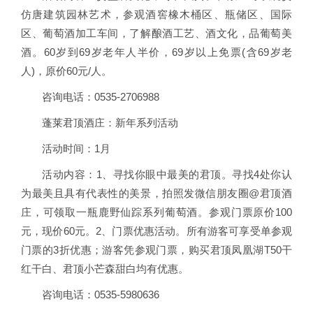
仿唐建筑园林艺术，参观酒窖橡木桶区、瓶储区、国际
区、葡萄酒加工车间，了解酿酒工艺、酒文化，品葡萄美
酒。60岁到69岁老年人半价，69岁以上免票(含69岁老
人)，原价60元/人。
咨询电话：0535-2706988
蓬莱君顶酒庄：新年系列活动
活动时间：1月
活动内容：1、寻找你眼中最美的君顶。寻找4处你认
为最美且具有代表性的美景，拍照发微信朋友圈@君顶酒
庄，可领取一瓶鹿野仙踪系列葡萄酒。参观门票原价100
元，现价60元。2、门票优惠活动。所有游客可享受单参观
门票的3折优惠；游客凭参观门票，购买君顶凤凰湖T50干
红干白、君顶小芒森甜白均有优惠。
咨询电话：0535-5980636