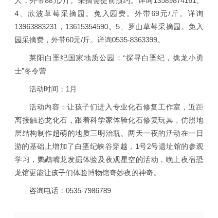
人，外带88元/斤。采摘需提前预约。详询13589874161。
4、欣波草莓采摘园。免入园费。外带69元/斤。详询
13963883231，13615354590。5、罗山草莓采摘园。免入
园采摘费，外带60元/斤。详询0535-8363399。
莱阳白垩纪国家地质公园：“探寻白垩纪，擒龙小勇
士”冬令营
活动时间：1月
活动内容：让孩子们进入专业化石修复工作室，近距
离接触恐龙化石，跟着科学家体验化石修复玩具，仿照地
层结构制作超萌的地质三明治瓶。两天一夜的活动在一日
游的基础上增加了白垩纪峡谷穿越，1号2号遗址馆的参观
学习，鹦鹉嘴龙发掘体验及夜观星空的活动，晚上夜宿恐
龙馆更能让孩子们体验博物馆奇妙夜的神奇。
咨询电话：0535-7986789