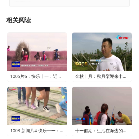
郑重声明：本文版权归原作者所有，转载文章仅为传播更多信息之目的，如有侵权行为，请第一时间联系我们修改或删除。
相关阅读
1005片6：快乐十一：近郊游火爆 家门口轻松过假期
金秋十月：秋月梨迎来丰收 农户赚得满心欢喜
1003 新闻片4 快乐十一：寻特色旅游 享精彩假期
十一假期：生活在海边的正确打开方式