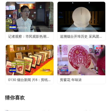
记者观察：市民观影热潮升温 电影行业加快复苏
追溯烟台开埠历史 采风团走进烟台山开埠陈列馆
0130 烟台新闻 片8：剪纸传承 不止于传统
剪窗花 年味浓
猜你喜欢