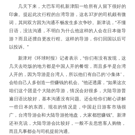
几天下来，大巴车司机新津阳一给所有人留下很好的
印象。提起此次行程的台湾导游，这名37岁的司机颇有微
词，其间双方因为沟通不畅发生多次争吵。新津说，“不懂
日语，没法沟通，不明白为什么他这样的人会在日本做导
游？而且还擅自更改行程。这样的导游，你们回国以后可
以投诉。”
新津对《环球时报》记者表示，“你们有没有发现，这
几天去吃饭的地方都是中国人开的餐馆，而且多半是台湾
人开的，因为导游是台湾人，所以他们有自己的‘小集体’，
会给自己人多创造一些赚钱的机会。”他还透露，“如果这次
咱们这个团是个大陆的导游，情况会好很多，大陆导游普
遍日语比较好，基本沟通没有问题。还会给你们耐心讲解
一些日本的东西。现在的情况是，中国赴日游客市场很
广，台湾导游会和大陆导游抢地盘，大家都想赚钱”。新津
还补充说，大陆导游会比较好，一般不去忽悠客人购物，
而且凡事都会与司机提前沟通。