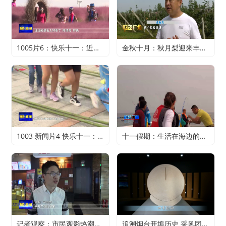
1005片6：快乐十一：近郊游火爆 家门口轻松过假期
金秋十月：秋月梨迎来丰收 农户赚得满心欢喜
1003 新闻片4 快乐十一：寻特色旅游 享精彩假期
十一假期：生活在海边的正确打开方式
记者观察：市民观影热潮升温 电影行业加快复苏
追溯烟台开埠历史 采风团走进烟台山开埠陈列馆