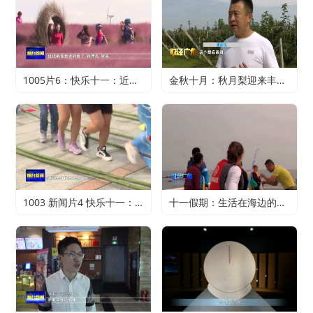
1005片6：快乐十一：近郊游火爆 家门口轻松过假期
金秋十月：秋月梨迎来丰收 农户赚得满心欢喜
1003 新闻片4 快乐十一：寻特色旅游 享精彩假期
十一假期：生活在海边的正确打开方式