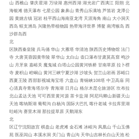
山 西樵山 肇庆星湖 万绿湖 惠州西湖 湖光岩广西漓江 阳朔 北
海银滩 德天瀑布 七星公园 象鼻山 青秀山乐满地 芦笛岩 龙潭公
园 黄姚古镇 冠岩 桂平西山海南亚龙湾 天涯海角 南山 大小洞天
西岛 蜈支洲岛 兴隆热带植物园 热带海洋世界 博鳌 南湾猴岛 西
沙群岛
西
北
区陕西秦皇陵 兵马俑 华山 大雁塔 华清池 陕西历史博物馆 法门
寺 大唐芙蓉园黄帝陵 翠华山 太白山 壶口瀑布甘肃莫高窟 鸣沙
山 月牙泉 嘉峪关 魔鬼城 白塔山公园黄河铁桥 甘南草原 拉卜楞
寺 麦积山 崆峒山 黄河三峡宁夏沙湖 沙坡头 贺兰山岩画 苏峪口
西夏王陵 西部影视城海宝塔 六盘山 青铜峡108塔 中卫高庙 同
心清真寺青海塔尔寺 青海湖 日月山 格尔木昆仑旅游区 坎布拉
北山孟达天池 可可西里黄河源 茶卡盐湖 阿尼玛卿山新疆天山
天池 喀纳斯湖 葡萄沟 白杨沟 国际大巴扎 喀什老城 卡拉库里湖
吐峪沟 赛里木湖 那拉提草原 天鹅湖
东
北
区辽宁沈阳故宫 棋盘山 老虎滩 金石滩 冰峪沟 凤凰山 千山玉佛
苑 医巫闾山 本溪水洞 关门山 青山沟 天华山吉林长白山天池 松