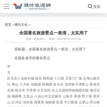
首页
潍坊文化
>
>
全国著名旅游景点一表清，太实用了
来源：旅游周刊
/
时间：2014-09-23 10:27:26
原标题：全国著名旅游景点一表清，太实用了
全国各省市的著名景点
华
北
区北京八达岭长城 故宫 颐和园 十三陵 天安门广场 北海公园天
坛 香山 八大处 动物园 植物园 欢乐谷 龙庆峡天津盘山 黄崖关
长城 独乐寺 天塔湖 古文化街 水上乐园热带植物观光园 海滨浴
场 杨柳青 九龙山 八仙山河北北戴河 山海关 承德 野三坡 苍岩
山 白洋淀 清东陵 燕塞湖 抱犊寨 驼粱 木兰围场 云梦山 邢台峡