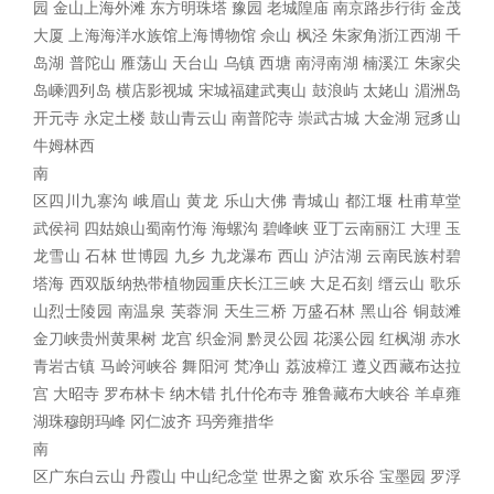
园 金山上海外滩 东方明珠塔 豫园 老城隍庙 南京路步行街 金茂
大厦 上海海洋水族馆上海博物馆 佘山 枫泾 朱家角浙江西湖 千
岛湖 普陀山 雁荡山 天台山 乌镇 西塘 南浔南湖 楠溪江 朱家尖
岛嵊泗列岛 横店影视城 宋城福建武夷山 鼓浪屿 太姥山 湄洲岛
开元寺 永定土楼 鼓山青云山 南普陀寺 崇武古城 大金湖 冠豸山
牛姆林
西
南
区四川九寨沟 峨眉山 黄龙 乐山大佛 青城山 都江堰 杜甫草堂
武侯祠 四姑娘山蜀南竹海 海螺沟 碧峰峡 亚丁云南丽江 大理 玉
龙雪山 石林 世博园 九乡 九龙瀑布 西山 泸沽湖 云南民族村碧
塔海 西双版纳热带植物园重庆长江三峡 大足石刻 缙云山 歌乐
山烈士陵园 南温泉 芙蓉洞 天生三桥 万盛石林 黑山谷 铜鼓滩
金刀峡贵州黄果树 龙宫 织金洞 黔灵公园 花溪公园 红枫湖 赤水
青岩古镇 马岭河峡谷 舞阳河 梵净山 荔波樟江 遵义西藏布达拉
宫 大昭寺 罗布林卡 纳木错 扎什伦布寺 雅鲁藏布大峡谷 羊卓雍
湖珠穆朗玛峰 冈仁波齐 玛旁雍措
华
南
区广东白云山 丹霞山 中山纪念堂 世界之窗 欢乐谷 宝墨园 罗浮