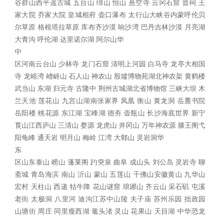
谷群山西平遥古城 五台山 绵山 恒山 悬空寺 云冈石窟 晋祠 王
家大院 乔家大院 皇城相府 壶口瀑布 太行山大峡谷内蒙呼伦贝
尔草原 格根塔拉草原 库布齐沙漠 响沙湾 巴丹吉林沙漠 月亮湖
大青沟 呼伦湖 达里诺尔湖 阿尔山
华
中
区河南云台山 少林寺 龙门石窟 清明上河园 白马寺 龙亭大相国
寺 龙峪湾 嵖岈山 石人山 神农山 殷墟博物苑湖北神农架 黄鹤楼
武当山 东湖 归元寺 古隆中 荆州古城湖北省博物馆 三峡大坝 木
兰天池 莲花山 九宫山湖南张家界 凤凰 衡山 黄龙洞 岳麓书院
岳阳楼 桃花源 东江湖 宝峰湖 德夯 壶瓶山 长沙海底世界 新宁
莨山江西庐山 三清山 婺源 龙虎山 井冈山 万年神农源 滕王阁弋
阳龟峰 通天岩 明月山 梅岭 江湾 大鄣山 灵岩洞
华
东
区山东泰山 崂山 蓬莱阁 趵突泉 曲阜 成山头 刘公岛 灵岩寺 聊
斋城 青岛海滨 南山 沂山 蒙山 五莲山 千佛山安徽黄山 九华山
宏村 天柱山 西递 牯牛降 花山谜窟 琅琊山 齐云山 采石矶 屯溪
老街 太极洞 八里河 迪沟江苏中山陵 夫子庙 苏州乐园 拙政园
山塘街 周庄 同里瘦西湖 鼋头渚 灵山 花果山 天目湖 中华恐龙