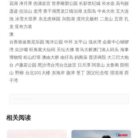
花湖 净月潭 伪满皇宫 世界雕塑公园 长影世纪城 吊水壶 高句丽
遗迹 拉法山 龙湾 查干湖黑龙江镜泊湖 太阳岛 中央大街 五大连
池 冰雪大世界 东北虎林园 兴凯湖 漠河北极村 二龙山 五营 扎
龙 亚布力
港
澳
台香港迪斯尼乐园 海洋公园 中环 太平山 浅水湾 会展中心铜锣
湾 尖沙嘴 旺角黄大仙祠 天坛大佛 青马大桥澳门渔人码头 海事
博物馆 松山灯塔 澳凼大桥 凼仔岛 妈阁庙 普济禅院 大三巴大炮
台 卢廉若公园 黑沙湾台湾台北故宫 日月潭 阿里山 太鲁阁 阳明
山 野柳 台北101大楼 东海岸 旗津 垦丁 国父纪念馆 澄清湖 西
子湾
郑重声明：本文版权归原作者所有，转载文章仅为传播更多信息之目的，如有侵权行为，请第一时间联系我们修改或删除。
相关阅读