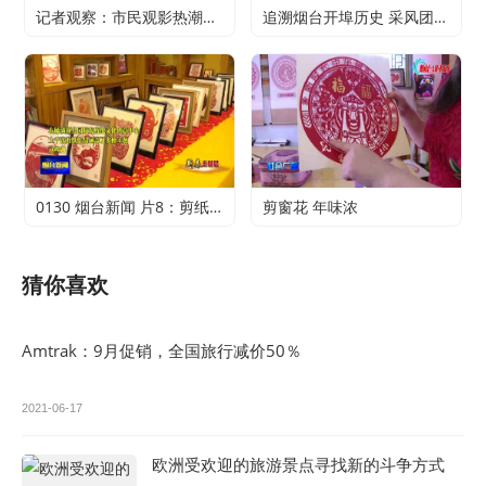
记者观察：市民观影热潮升温 电影行业加快复苏
追溯烟台开埠历史 采风团走进烟台山开埠陈列馆
0130 烟台新闻 片8：剪纸传承 不止于传统
剪窗花 年味浓
猜你喜欢
Amtrak：9月促销，全国旅行减价50％
2021-06-17
欧洲受欢迎的旅游景点寻找新的斗争方式