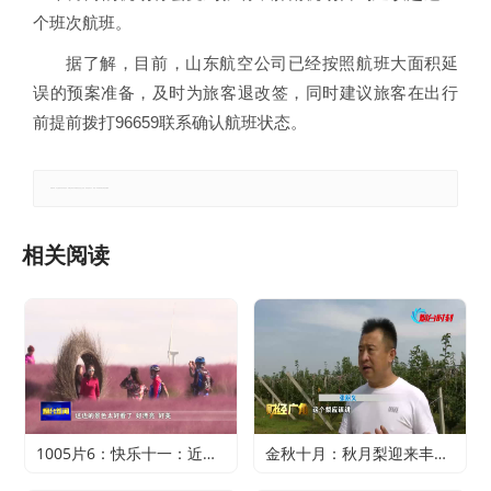
个班次航班。
据了解，目前，山东航空公司已经按照航班大面积延
误的预案准备，及时为旅客退改签，同时建议旅客在出行
前提前拨打96659联系确认航班状态。
郑重声明：本文版权归原作者所有，转载文章仅为传播更多信息之目的，如有侵权行为，请第一时间联系我们修改或删除。
相关阅读
1005片6：快乐十一：近郊游火爆 家门口轻松过假期
金秋十月：秋月梨迎来丰收 农户赚得满心欢喜